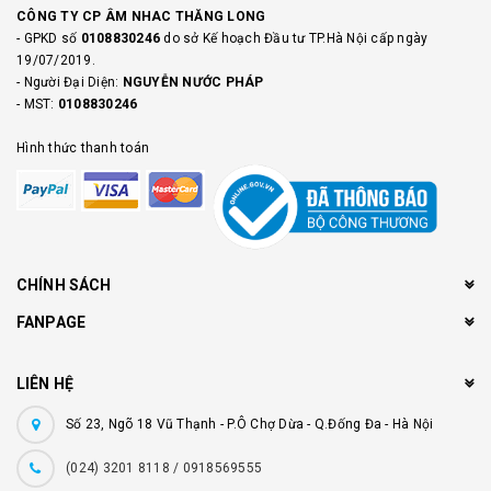
CÔNG TY CP ÂM NHAC THĂNG LONG
- GPKD số
0108830246
do sở Kế hoạch Đầu tư TP.Hà Nội cấp ngày
19/07/2019.
- Người Đại Diện:
NGUYỄN NƯỚC PHÁP
- MST:
0108830246
Hình thức thanh toán
CHÍNH SÁCH
FANPAGE
LIÊN HỆ
Số 23, Ngõ 18 Vũ Thạnh - P.Ô Chợ Dừa - Q.Đống Đa - Hà Nội
(024) 3201 8118 / 0918569555