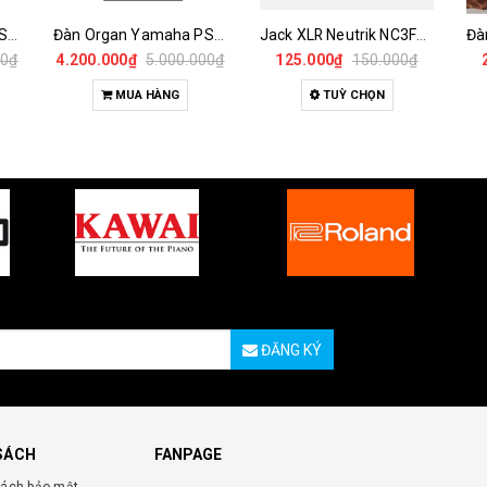
Đàn Organ Yamaha PSR-F52 - Keyboard 61 Phím Chính Hãng Dành Cho Người Mới Học
Đàn Organ Yamaha PSR-E283 – Organ 61 Phím Dành Cho Người Mới Học Với 410 Âm Sắc Và 150 Điệu Đệm Tự Động
Jack XLR Neutrik NC3FXX & NC3MXX 3 Pin – Đầu Canon Đực Cái Chính Hãng Hàn Dây Cao Cấp
00₫
4.200.000₫
5.000.000₫
125.000₫
150.000₫
MUA HÀNG
TUỲ CHỌN
ĐĂNG KÝ
SÁCH
FANPAGE