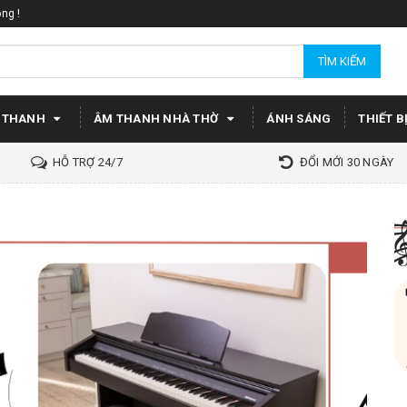
ng !
TÌM KIẾM
 THANH
ÂM THANH NHÀ THỜ
ÁNH SÁNG
THIẾT B
HỖ TRỢ 24/7
ĐỔI MỚI 30 NGÀY