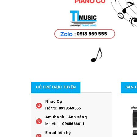
HỖ TRỢ TRỰC TUYẾN
SẢN 
Nhạc Cụ
SALE
SALE
Hỗ trợ:
0918569555
Âm thanh - Ánh sáng
Mr. Vinh:
0968666611
Email liên hệ