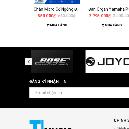
Chân Micro Cổ Ngỗng Đế Tròn Newnabie (BOYONG) NB-213 – Điều Chỉnh Cao 960-1780mm
550.000₫
660.000₫
2.795.000₫
2.990.0
MUA HÀNG
MUA HÀNG
ĐĂNG KÝ NHẬN TIN
CHÍNH 