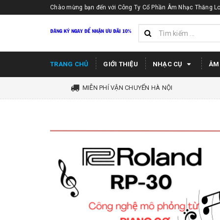
Chào mừng bạn đến với Công Ty Cổ Phần Âm Nhạc Thăng Lo
TRANG CHỦ
GIỚI THIỆU
NHẠC CỤ
ÂM
MIỄN PHÍ VẬN CHUYỂN HÀ NỘI