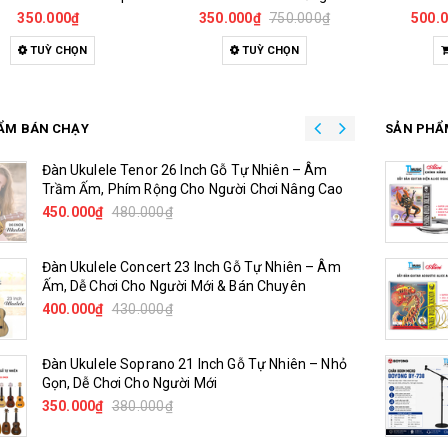
350.000₫
350.000₫
750.000₫
500.
TUỲ CHỌN
TUỲ CHỌN
ẨM BÁN CHẠY
SẢN PHẨ
Đàn Ukulele Tenor 26 Inch Gỗ Tự Nhiên – Âm
Trầm Ấm, Phím Rộng Cho Người Chơi Nâng Cao
450.000₫
480.000₫
Đàn Ukulele Concert 23 Inch Gỗ Tự Nhiên – Âm
Ấm, Dễ Chơi Cho Người Mới & Bán Chuyên
400.000₫
430.000₫
Đàn Ukulele Soprano 21 Inch Gỗ Tự Nhiên – Nhỏ
Gọn, Dễ Chơi Cho Người Mới
350.000₫
380.000₫