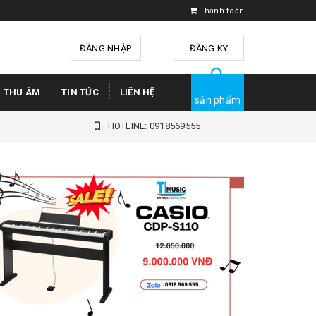
Thanh toán
ĐĂNG NHẬP
hoặc
ĐĂNG KÝ
Ị THU ÂM
TIN TỨC
LIÊN HỆ
sản phẩm
HOTLINE: 0918569555