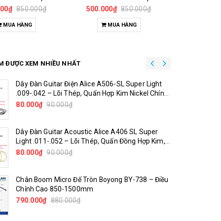
000₫
850.000₫
500.000₫
850.000₫
600
MUA HÀNG
MUA HÀNG
TU
M ĐƯỢC XEM NHIỀU NHẤT
Đàn Kalimba 17 Phím KA04 Gỗ Nguyên Khối –
Dây Đàn Guitar Điện Alice A506-SL Super Light
Full Phụ Kiện, Âm Thanh Trong Trẻo
.009-.042 – Lõi Thép, Quấn Hợp Kim Nickel Chính
Hãng
200.000₫
80.000₫
230.000₫
90.000₫
Kalimba 17 Phím KA03 Gỗ Tự Nhiên – Đàn
Dây Đàn Guitar Acoustic Alice A406 SL Super
Thumb Piano Khắc Họa Tiết Full Phụ Kiện
Light .011-.052 – Lõi Thép, Quấn Đồng Hợp Kim,
Âm Thanh Sáng Rõ
230.000₫
80.000₫
270.000₫
90.000₫
Pedal Đơn / Pedal Đôi Trống Asanasi P-100 / P-
Chân Boom Micro Đế Tròn Boyong BY-738 – Điều
G
500 – Chân Bass Trống Bền Bỉ, Độ Nhạy Cao
Chỉnh Cao 850-1500mm
R
790.000₫
790.000₫
850.000₫
880.000₫