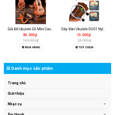
Giá Đỡ Ukulele Gỗ Mini Cao Cấp – Chống Trầy, Gấp Gọn, Trưng Bày Đẹp
Dây Đàn Ukulele DU01 Nylon Giá Rẻ – Bộ 4 Dây A E C G Cho Ukulele Soprano Concert Tenor
85.000₫
15.000₫
100.000₫
25.000₫
MUA HÀNG
TUỲ CHỌN
Danh mục sản phẩm
Trang chủ
Giới thiệu
Nhạc cụ
Âm thanh