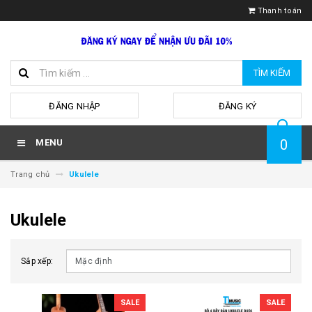
Thanh toán
TÌM KIẾM
hoặc
ĐĂNG NHẬP
ĐĂNG KÝ
0
MENU
Trang chủ
Ukulele
Ukulele
Sắp xếp:
SALE
SALE