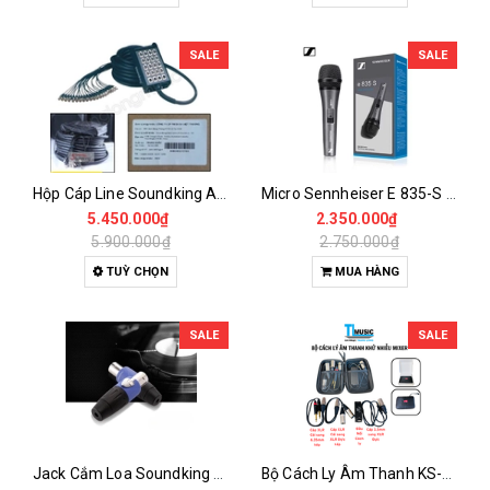
SALE
SALE
Hộp Cáp Line Soundking AH104-20M / AH104-30M – Multicore 16 Out 4 In XLR Chuyên Nghiệp
Micro Sennheiser E 835-S – Micro Dynamic Cardioid cho Vocal, Speech, Sân khấu & Hội nghị
5.450.000₫
2.350.000₫
5.900.000₫
2.750.000₫
TUỲ CHỌN
MUA HÀNG
SALE
SALE
Jack Cắm Loa Soundking CSM001 – Đầu Nối Loa 4 Chân Cao Cấp, Độ Bền Vượt Trội
Bộ Cách Ly Âm Thanh KS-001 – Giải Pháp Khử Nhiễu, Chống Ù Cho Mixer Chuyên Nghiệp