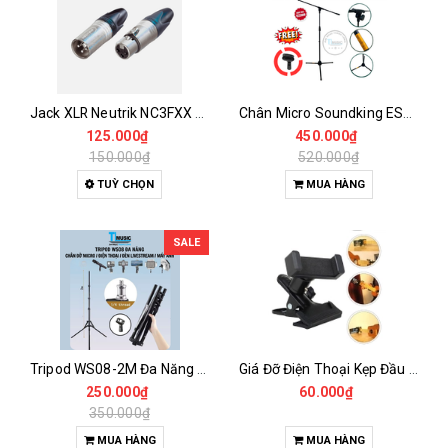
Jack XLR Neutrik NC3FXX & NC3MXX 3 Pin – Đầu Canon Đực Cái Chính Hãng Hàn Dây Cao Cấp
Chân Micro Soundking ESD131 – Giá Đỡ Micro Tripod Điều Chỉnh Chiều Cao Linh Hoạt
125.000₫
450.000₫
150.000₫
520.000₫
TUỲ CHỌN
MUA HÀNG
SALE
Tripod WS08-2M Đa Năng Cao 2M – Chân Micro, Đèn Livestream, Máy Ảnh Gấp Gọn Tiện Lợi
Giá Đỡ Điện Thoại Kẹp Đầu Đàn Guitar – Livestream, Quay Video 360° Tiện Lợi
250.000₫
60.000₫
350.000₫
MUA HÀNG
MUA HÀNG