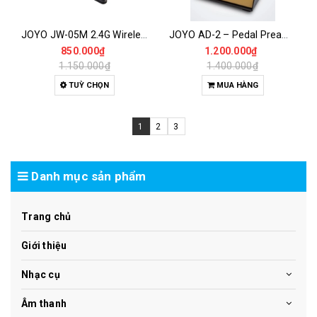
JOYO JW-05M 2.4G Wireless Microphone System – Bộ Micro Không Dây Mini Cho Thu Âm, Livestream, Phỏng Vấn
JOYO AD-2 – Pedal Preamp DI Cho Guitar Acoustic | Hiệu Ứng EQ & Chống Hú Chuyên Nghiệp
850.000₫
1.200.000₫
1.150.000₫
1.400.000₫
TUỲ CHỌN
MUA HÀNG
1
2
3
Danh mục sản phẩm
Trang chủ
Giới thiệu
Nhạc cụ
Âm thanh