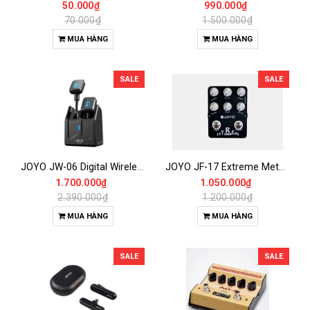
50.000₫
990.000₫
70.000₫
1.500.000₫
MUA HÀNG
MUA HÀNG
SALE
SALE
JOYO JW-06 Digital Wireless Transmitter & Receiver – Bộ Thu Phát Không Dây Cho Guitar/Bass | 5.8GHz – Âm Thanh Sạch, Không Độ Trễ
JOYO JF-17 Extreme Metal – Pedal Hiệu Ứng Guitar Distortion True Bypass | Metal, Rock & Punk Tone
1.700.000₫
1.050.000₫
2.390.000₫
1.200.000₫
MUA HÀNG
MUA HÀNG
SALE
SALE