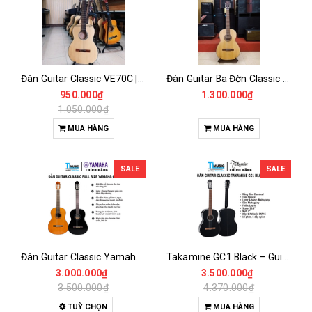
Đàn Guitar Classic VE70C | Guitar Ba Đờn | Guitar Việt Nam
Đàn Guitar Ba Đờn Classic C100
950.000₫
1.300.000₫
1.050.000₫
MUA HÀNG
MUA HÀNG
SALE
SALE
Đàn Guitar Classic Yamaha C40 (C-40) – Guitar Dây Nylon Chuẩn Cho Người Mới Bắt Đầu
Takamine GC1 Black – Guitar Classic Dây Nylon Mặt Top Spruce Âm Thanh Ấm Áp, Dễ Chơi
3.000.000₫
3.500.000₫
3.500.000₫
4.370.000₫
TUỲ CHỌN
MUA HÀNG