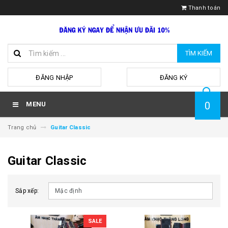
Thanh toán
TÌM KIẾM
hoặc
ĐĂNG NHẬP
ĐĂNG KÝ
0
MENU
Trang chủ
Guitar Classic
Guitar Classic
Sắp xếp:
SALE