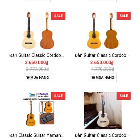
SALE
SALE
Đàn Guitar Classic Cordoba C1M Full Size – Sơn Mờ Matte Hiện Đại
Đàn Guitar Classic Cordoba C1 Full Size – Chính Hãng Tây Ban Nha
3.650.000₫
3.650.000₫
3.770.000₫
4.770.000₫
MUA HÀNG
MUA HÀNG
SALE
SALE
Đàn Classic Guitar Yamaha CX40 – Guitar Classic Có Pickup, Nâng Cấp Từ C40
Đàn Guitar Classic Cordoba C1M-CE