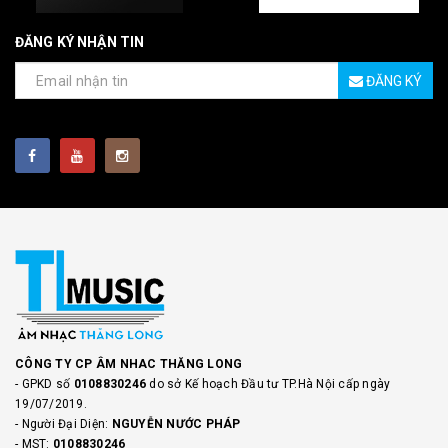
ĐĂNG KÝ NHẬN TIN
ĐĂNG KÝ
CÔNG TY CP ÂM NHAC THĂNG LONG
- GPKD số
0108830246
do sở Kế hoạch Đầu tư TP.Hà Nội cấp ngày
19/07/2019.
- Người Đại Diện:
NGUYỄN NƯỚC PHÁP
- MST:
0108830246