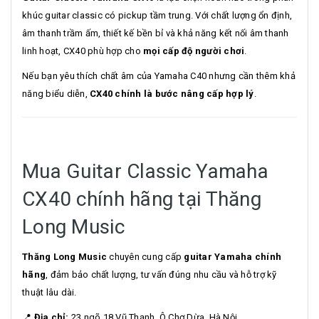
khúc guitar classic có pickup tầm trung. Với chất lượng ổn định,
âm thanh trầm ấm, thiết kế bền bỉ và khả năng kết nối âm thanh
linh hoạt, CX40 phù hợp cho
mọi cấp độ người chơi
.
Nếu bạn yêu thích chất âm của Yamaha C40 nhưng cần thêm khả
năng biểu diễn,
CX40 chính là bước nâng cấp hợp lý
.
Mua Guitar Classic Yamaha
CX40 chính hãng tại Thăng
Long Music
Thăng Long Music
chuyên cung cấp
guitar Yamaha chính
hãng
, đảm bảo chất lượng, tư vấn đúng nhu cầu và hỗ trợ kỹ
thuật lâu dài.
📍
Địa chỉ:
23 ngõ 18 Vũ Thạnh, Ô Chợ Dừa, Hà Nội