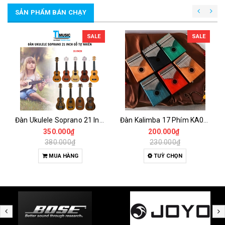
SẢN PHẨM BÁN CHẠY
SALE
SALE
Đàn Ukulele Soprano 21 Inch Gỗ Tự Nhiên – Nhỏ Gọn, Dễ Chơi Cho Người Mới
Đàn Kalimba 17 Phím KA04 Gỗ Nguyên Khối – Full Phụ Kiện, Âm Thanh Trong Trẻo
350.000₫
200.000₫
380.000₫
230.000₫
MUA HÀNG
TUỲ CHỌN