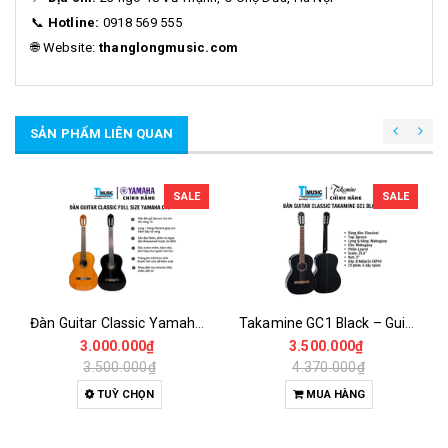
📞
Hotline:
0918 569 555
🌐 Website:
thanglongmusic.com
SẢN PHẨM LIÊN QUAN
SALE
SALE
Đàn Guitar Classic Yamaha C40 (C-40) – Guitar Dây Nylon Chuẩn Cho Người Mới Bắt Đầu
Takamine GC1 Black – Guitar Classic Dây Nylon Mặt Top Spruce Âm Thanh Ấm Áp, Dễ Chơi
3.000.000₫
3.500.000₫
3.500.000₫
4.370.000₫
TUỲ CHỌN
MUA HÀNG