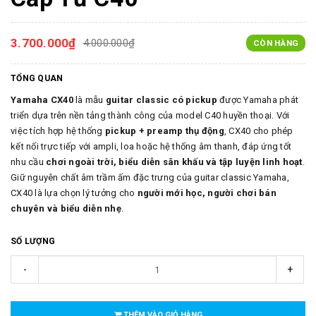
3.700.000₫
4.000.000₫
CÒN HÀNG
TỔNG QUAN
Yamaha CX40
là mẫu
guitar classic có pickup
được Yamaha phát
triển dựa trên nền tảng thành công của model C40 huyền thoại. Với
việc tích hợp hệ thống
pickup + preamp thụ động
, CX40 cho phép
kết nối trực tiếp với ampli, loa hoặc hệ thống âm thanh, đáp ứng tốt
nhu cầu
chơi ngoài trời, biểu diễn sân khấu và tập luyện linh hoạt
.
Giữ nguyên chất âm trầm ấm đặc trưng của guitar classic Yamaha,
CX40 là lựa chọn lý tưởng cho
người mới học, người chơi bán
chuyên và biểu diễn nhẹ
.
SỐ LƯỢNG
-
+
THÊM VÀO GIỎ HÀNG