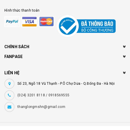
Hình thức thanh toán
CHÍNH SÁCH
FANPAGE
LIÊN HỆ
Số 23, Ngõ 18 Vũ Thạnh - P.Ô Chợ Dừa - Q.Đống Đa - Hà Nội
(024) 3201 8118 / 0918569555
thanglongmshn@gmail.com
© Bản quyền thuộc về
Âm Nhạc Thăng Long