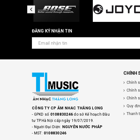
ĐĂNG KÝ NHẬN TIN
CHÍNH 
Chính 
Chính 
Chính s
Quy đị
CÔNG TY CP ÂM NHAC THĂNG LONG
Thanh 
- GPKD số
0108830246
do sở Kế hoạch Đầu
tư TP.Hà Nội cấp ngày 19/07/2019.
- Người Đại Diện:
NGUYỄN NƯỚC PHÁP
- MST:
0108830246