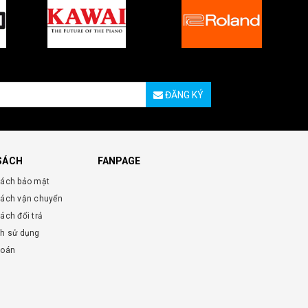
ĐĂNG KÝ
SÁCH
FANPAGE
sách bảo mật
sách vận chuyển
ách đổi trả
nh sử dụng
toán