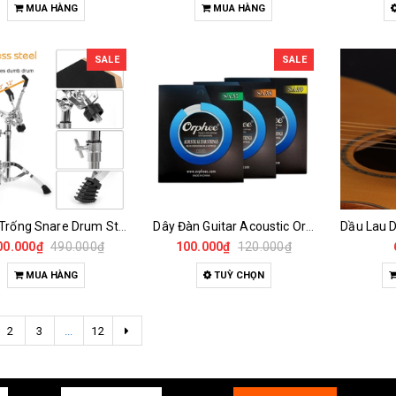
MUA HÀNG
MUA HÀNG
SALE
SALE
Chân Trống Snare Drum Stand Tripod 10-14 Inch Chống Trượt Điều Chỉnh Cao Cấp
Dây Đàn Guitar Acoustic Orphee SA37 SA38 SA39 Phosphor Bronze 90/10 Bền Âm Hay
00.000₫
490.000₫
100.000₫
120.000₫
MUA HÀNG
TUỲ CHỌN
2
3
...
12