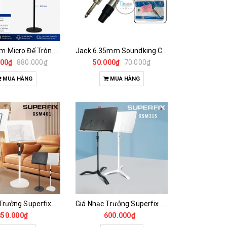
Chân Boom Micro Đế Tròn Boyong BY-738 – Điều Chỉnh Cao 850-1500mm
Jack 6.35mm Soundking CC109 Chính Hãng | Đầu Jack Mono TS Cho Guitar, Keyboard, Mixer
000₫
880.000₫
50.000₫
70.000₫
MUA HÀNG
MUA HÀNG
Giá Nhạc Trưởng Superfix XSM401 – Giá Để Sách Nhạc Cao Cấp Đế Tròn Vững Chắc
Giá Nhạc Trưởng Superfix XSM315 – Giá Để Sách Nhạc Cao Cấp Điều Chỉnh 90–150cm
850.000₫
600.000₫