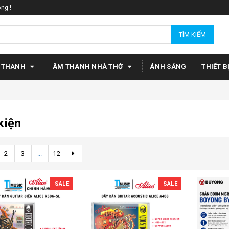
ng !
TÌM KIẾM
 THANH
ÂM THANH NHÀ THỜ
ÁNH SÁNG
THIẾT B
kiện
2
3
...
12
SALE
SALE