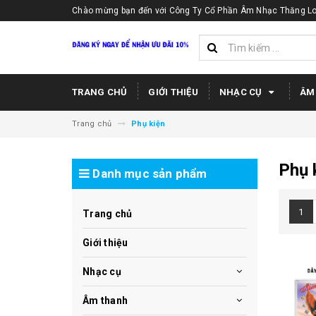
Chào mừng bạn đến với Công Ty Cổ Phần Âm Nhạc Thăng Lo
TRANG CHỦ
GIỚI THIỆU
NHẠC CỤ
ÂM
Trang chủ
Phụ kiện
Phụ 
Danh mục sản phẩm
1
Trang chủ
Giới thiệu
Nhạc cụ
Âm thanh