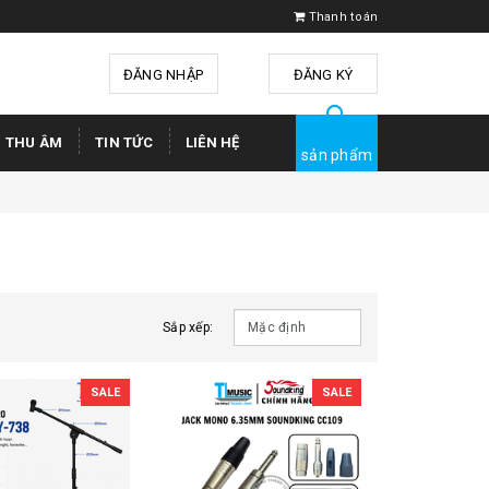
Thanh toán
ĐĂNG NHẬP
hoặc
ĐĂNG KÝ
Ị THU ÂM
TIN TỨC
LIÊN HỆ
sản phẩm
Sắp xếp:
SALE
SALE