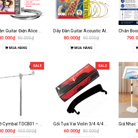
Dây Đàn Guitar Điện Alice A506-SL Super Light .009-.042 – Lõi Thép, Quấn Hợp Kim Nickel Chính Hãng
Dây Đàn Guitar Acoustic Alice A406 SL Super Light .011-.052 – Lõi Thép, Quấn Đồng Hợp Kim, Âm Thanh Sáng Rõ
80.000₫
90.000₫
80.000₫
90.000₫
790.
MUA HÀNG
MUA HÀNG
SALE
SALE
Tay Đỡ Cymbal TDCB01 – Boom Arm Gắn Cymbal Chuyên Dụng Cho Dàn Trống
Gối Tựa Vai Violin 3/4 4/4 Cao Cấp – Shoulder Rest Violin Điều Chỉnh Linh Hoạt Chống Mỏi Vai
00.000₫
450.000₫
60.000₫
80.000₫