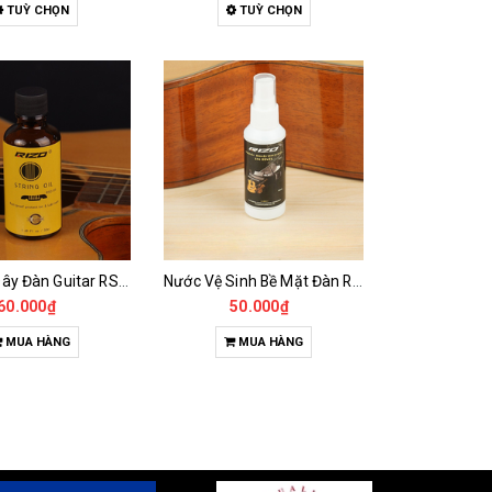
TUỲ CHỌN
TUỲ CHỌN
Dầu Lau Dây Đàn Guitar RS02 – String Oil Chống Gỉ, Bôi Trơn, Giảm Rít Hiệu Quả
Nước Vệ Sinh Bề Mặt Đàn R01 – Dung Dịch Làm Sạch Guitar, Ukulele, Piano Sáng Bóng
60.000₫
50.000₫
MUA HÀNG
MUA HÀNG