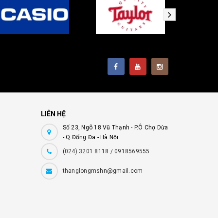
LIÊN HỆ
Số 23, Ngõ 18 Vũ Thạnh - P.Ô Chợ Dừa
- Q.Đống Đa - Hà Nội
(024) 3201 8118 / 0918569555
thanglongmshn@gmail.com