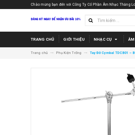
Chào mừng bạn đến với Công Ty Cổ Phần Âm Nhạc Thăng Lo
TRANG CHỦ
GIỚI THIỆU
NHẠC CỤ
ÂM
Trang chủ
Phụ Kiện Trống
Tay Đỡ Cymbal TDCB01 – 