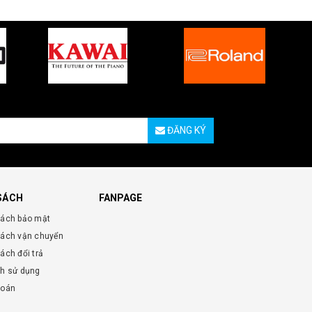
ĐĂNG KÝ
SÁCH
FANPAGE
sách bảo mật
sách vận chuyển
ách đổi trả
nh sử dụng
toán