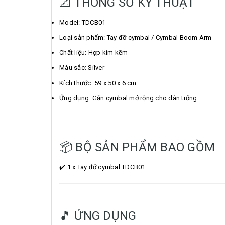
📐 THÔNG SỐ KỸ THUẬT
Model: TDCB01
Loại sản phẩm: Tay đỡ cymbal / Cymbal Boom Arm
Chất liệu: Hợp kim kẽm
Màu sắc: Silver
Kích thước: 59 x 50 x 6 cm
Ứng dụng: Gắn cymbal mở rộng cho dàn trống
📦 BỘ SẢN PHẨM BAO GỒM
✔️ 1 x Tay đỡ cymbal TDCB01
🎵 ỨNG DỤNG