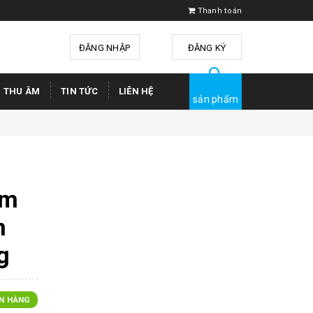
Thanh toán
ĐĂNG NHẬP
hoặc
ĐĂNG KÝ
Ị THU ÂM
TIN TỨC
LIÊN HỆ
sản phẩm
rm
n
g
N HÀNG