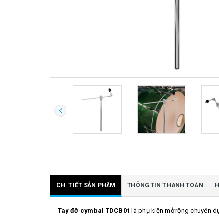
CHI TIẾT SẢN PHẨM
THÔNG TIN THANH TOÁN
H
Tay đỡ cymbal TDCB01
là phụ kiện mở rộng chuyên d