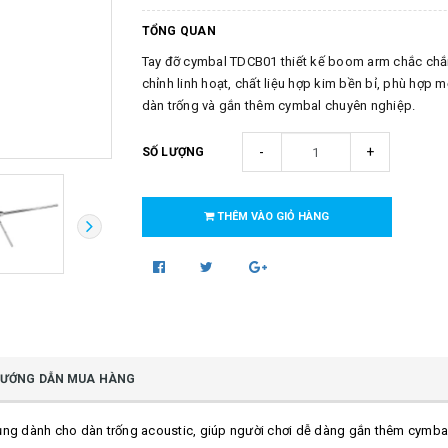
TỔNG QUAN
Tay đỡ cymbal TDCB01 thiết kế boom arm chắc chắ
chỉnh linh hoạt, chất liệu hợp kim bền bỉ, phù hợp 
dàn trống và gắn thêm cymbal chuyên nghiệp.
-
+
SỐ LƯỢNG
THÊM VÀO GIỎ HÀNG
ƯỚNG DẪN MUA HÀNG
ụng dành cho dàn trống acoustic, giúp người chơi dễ dàng gắn thêm cymb