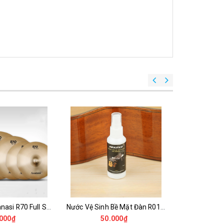
Bộ Cymbal Asanasi R70 Full Set Hi-Hat Crash Ride 14 16 18 20 Inch Âm Sáng Cho Trống Jazz
Nước Vệ Sinh Bề Mặt Đàn R01 – Dung Dịch Làm Sạch Guitar, Ukulele, Piano Sáng Bóng
000₫
50.000₫
40.00