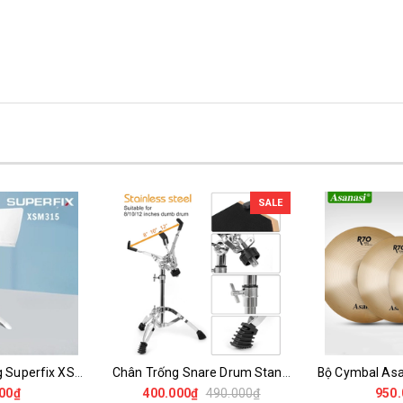
SALE
Giá Nhạc Trưởng Superfix XSM315 – Giá Để Sách Nhạc Cao Cấp Điều Chỉnh 90–150cm
Chân Trống Snare Drum Stand Tripod 10-14 Inch Chống Trượt Điều Chỉnh Cao Cấp
00₫
400.000₫
490.000₫
950.