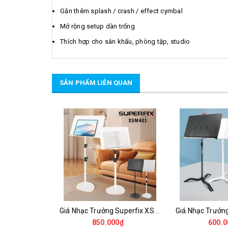
Gắn thêm splash / crash / effect cymbal
Mở rộng setup dàn trống
Thích hợp cho sân khấu, phòng tập, studio
SẢN PHẨM LIÊN QUAN
SALE
Tay Đỡ Cymbal Mở Rộng TDCB02 – Cymbal Expand Arm Kẹp Chân Cymbal Chuyên Dụng
Giá Nhạc Trưởng Superfix XSM401 – Giá Để Sách Nhạc Cao Cấp Đế Tròn Vững Chắc
550.000₫
850.000₫
600.0