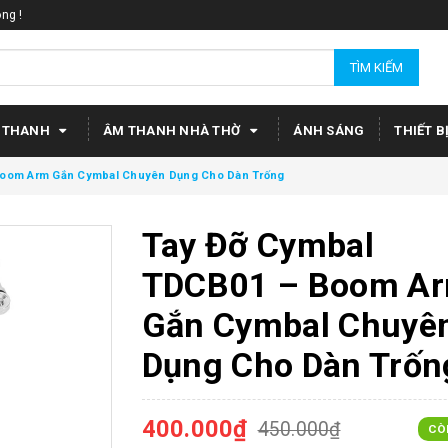
ng !
TÌM KIẾM
 THANH
ÂM THANH NHÀ THỜ
ÁNH SÁNG
THIẾT B
Boom Arm Gắn Cymbal Chuyên Dụng Cho Dàn Trống
Tay Đỡ Cymbal
TDCB01 – Boom A
Gắn Cymbal Chuyê
Dụng Cho Dàn Trốn
400.000₫
450.000₫
CÒ