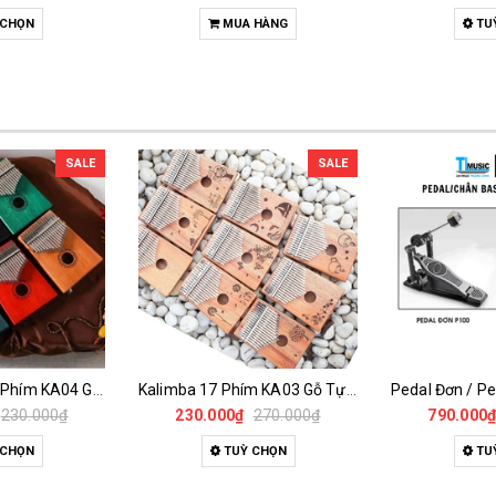
 CHỌN
MUA HÀNG
TU
SALE
SALE
Đàn Kalimba 17 Phím KA04 Gỗ Nguyên Khối – Full Phụ Kiện, Âm Thanh Trong Trẻo
Kalimba 17 Phím KA03 Gỗ Tự Nhiên – Đàn Thumb Piano Khắc Họa Tiết Full Phụ Kiện
230.000₫
230.000₫
270.000₫
790.000
 CHỌN
TUỲ CHỌN
TU