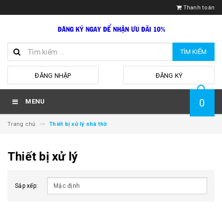
Thanh toán
TÌM KIẾM
hoặc
ĐĂNG NHẬP
ĐĂNG KÝ
0
MENU
Trang chủ
Thiết bị xử lý nhà thờ
Thiết bị xử lý
Sắp xếp: