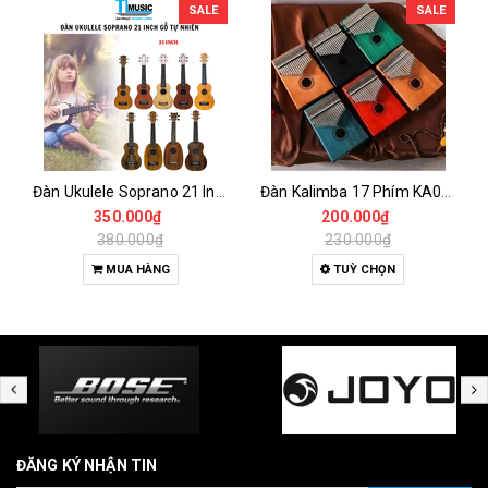
SALE
SALE
Đàn Ukulele Soprano 21 Inch Gỗ Tự Nhiên – Nhỏ Gọn, Dễ Chơi Cho Người Mới
Đàn Kalimba 17 Phím KA04 Gỗ Nguyên Khối – Full Phụ Kiện, Âm Thanh Trong Trẻo
350.000₫
200.000₫
380.000₫
230.000₫
MUA HÀNG
TUỲ CHỌN
ĐĂNG KÝ NHẬN TIN