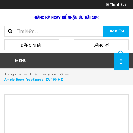
Thanh toán
TÌM KIẾM
hoặc
ĐĂNG NHẬP
ĐĂNG KÝ
0
MENU
Trang chủ
Thiết bị xử lý nhà thờ
Amply Bose FreeSpace IZA 190-HZ