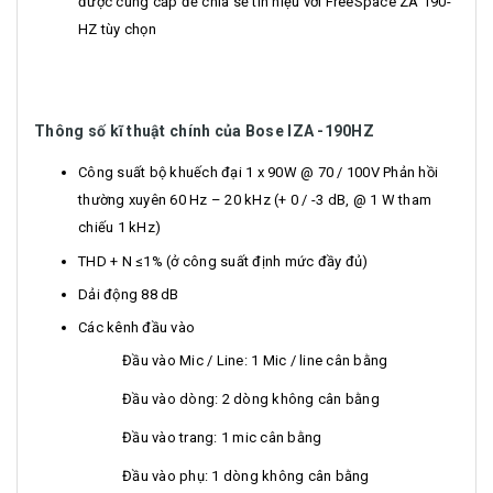
được cung cấp để chia sẻ tín hiệu với FreeSpace ZA 190-
HZ tùy chọn
Thông số kĩ thuật chính của Bose IZA -190HZ
Công suất bộ khuếch đại 1 x 90W @ 70 / 100V Phản hồi
thường xuyên 60 Hz – 20 kHz (+ 0 / -3 dB, @ 1 W tham
chiếu 1 kHz)
THD + N ≤1% (ở công suất định mức đầy đủ)
Dải động 88 dB
Các kênh đầu vào
Đầu vào Mic / Line: 1 Mic / line cân bằng
Đầu vào dòng: 2 dòng không cân bằng
Đầu vào trang: 1 mic cân bằng
Đầu vào phụ: 1 dòng không cân bằng