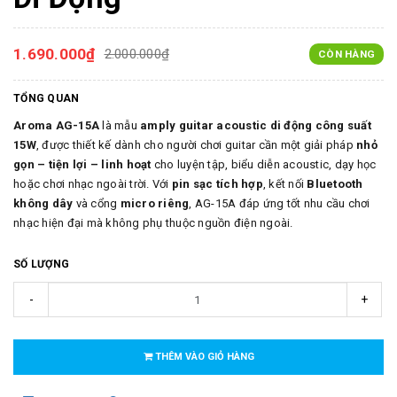
1.690.000₫
2.000.000₫
CÒN HÀNG
TỔNG QUAN
Aroma AG-15A
là mẫu
amply guitar acoustic di động công suất
15W
, được thiết kế dành cho người chơi guitar cần một giải pháp
nhỏ
gọn – tiện lợi – linh hoạt
cho luyện tập, biểu diễn acoustic, dạy học
hoặc chơi nhạc ngoài trời. Với
pin sạc tích hợp
, kết nối
Bluetooth
không dây
và cổng
micro riêng
, AG-15A đáp ứng tốt nhu cầu chơi
nhạc hiện đại mà không phụ thuộc nguồn điện ngoài.
SỐ LƯỢNG
-
+
THÊM VÀO GIỎ HÀNG