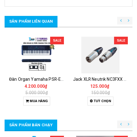
SẢN PHẨM LIÊN QUAN
SALE
SALE
Đàn Organ Yamaha PSR-E283 – Organ 61 Phím Dành Cho Người Mới Học Với 410 Âm Sắc Và 150 Điệu Đệm Tự Động
Jack XLR Neutrik NC3FXX & NC3MXX 3 Pin – Đầu Canon Đực Cái Chính Hãng Hàn Dây Cao Cấp
4.200.000₫
125.000₫
5.000.000₫
150.000₫
MUA HÀNG
TUỲ CHỌN
SẢN PHẨM BÁN CHẠY