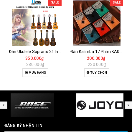
SALE
SALE
Đàn Ukulele Soprano 21 Inch Gỗ Tự Nhiên – Nhỏ Gọn, Dễ Chơi Cho Người Mới
Đàn Kalimba 17 Phím KA04 Gỗ Nguyên Khối – Full Phụ Kiện, Âm Thanh Trong Trẻo
350.000₫
200.000₫
380.000₫
230.000₫
MUA HÀNG
TUỲ CHỌN
ĐĂNG KÝ NHẬN TIN