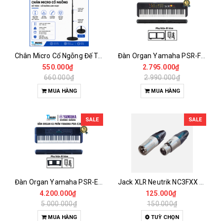
Chân Micro Cổ Ngỗng Đế Tròn Newnabie (BOYONG) NB-213 – Điều Chỉnh Cao 960-1780mm
Đàn Organ Yamaha PSR-F52 - Keyboard 61 Phím Chính Hãng Dành Cho Người Mới Học
550.000₫
2.795.000₫
660.000₫
2.990.000₫
MUA HÀNG
MUA HÀNG
SALE
SALE
Đàn Organ Yamaha PSR-E283 – Organ 61 Phím Dành Cho Người Mới Học Với 410 Âm Sắc Và 150 Điệu Đệm Tự Động
Jack XLR Neutrik NC3FXX & NC3MXX 3 Pin – Đầu Canon Đực Cái Chính Hãng Hàn Dây Cao Cấp
4.200.000₫
125.000₫
5.000.000₫
150.000₫
MUA HÀNG
TUỲ CHỌN