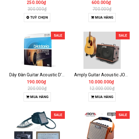
250.000₫
600.000₫
300.000₫
700.000₫
TUỲ CHỌN
MUA HÀNG
SALE
SALE
Dây Đàn Guitar Acoustic D’Addario EJ11 80/20 Bronze – Light 12-53 Chính Hãng USA
Amply Guitar Acoustic JOYO BSK-80 – 80W Pin Sạc, Looper, Bluetooth, Biểu Diễn Chuyên Nghiệp
190.000₫
10.000.000₫
200.000₫
12.000.000₫
MUA HÀNG
MUA HÀNG
SALE
SALE