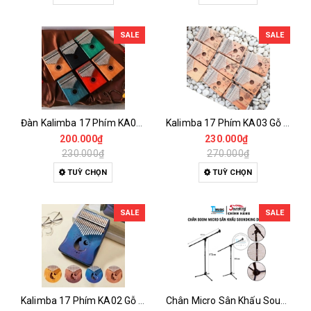
SALE
SALE
Đàn Kalimba 17 Phím KA04 Gỗ Nguyên Khối – Full Phụ Kiện, Âm Thanh Trong Trẻo
Kalimba 17 Phím KA03 Gỗ Tự Nhiên – Đàn Thumb Piano Khắc Họa Tiết Full Phụ Kiện
200.000₫
230.000₫
230.000₫
270.000₫
TUỲ CHỌN
TUỲ CHỌN
SALE
SALE
Kalimba 17 Phím KA02 Gỗ Mahogany Nguyên Khối – Đàn Thumb Piano Full Phụ Kiện Cho Người Mới
Chân Micro Sân Khấu Soundking DD058B – Boom Stand Thép Sơn Tĩnh Điện