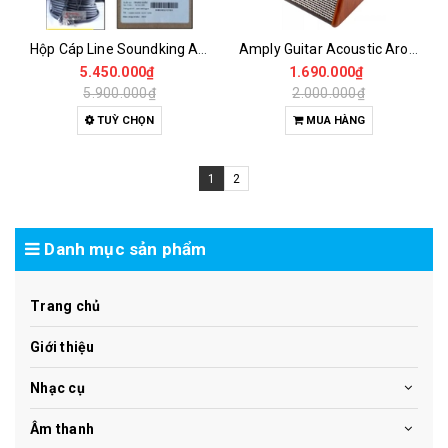
Hộp Cáp Line Soundking AH104-20M / AH104-30M – Multicore 16 Out 4 In XLR Chuyên Nghiệp
Amply Guitar Acoustic Aroma AG-15A 15W – Pin Sạc, Bluetooth, Nhỏ Gọn Di Động
5.450.000₫
1.690.000₫
5.900.000₫
2.000.000₫
TUỲ CHỌN
MUA HÀNG
1
2
Danh mục sản phẩm
Trang chủ
Giới thiệu
Nhạc cụ
Âm thanh