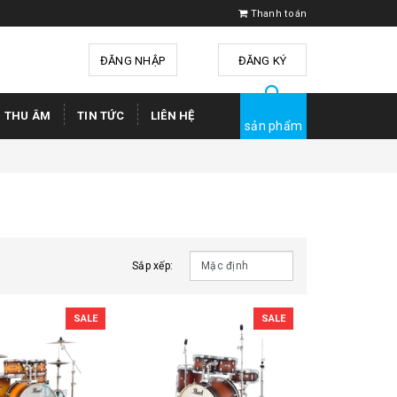
Thanh toán
ĐĂNG NHẬP
hoặc
ĐĂNG KÝ
Ị THU ÂM
TIN TỨC
LIÊN HỆ
sản phẩm
Sắp xếp:
SALE
SALE