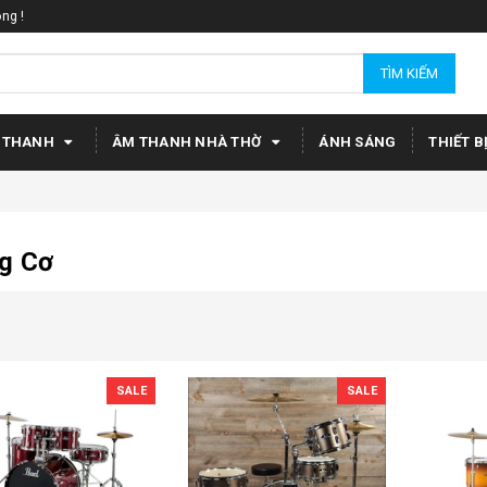
ng !
TÌM KIẾM
 THANH
ÂM THANH NHÀ THỜ
ÁNH SÁNG
THIẾT B
g Cơ
SALE
SALE