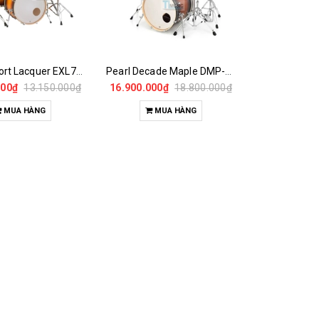
Pearl Export Lacquer EXL725SP Chính Hãng
Pearl Decade Maple DMP-925SP Chính Hãng
000₫
13.150.000₫
16.900.000₫
18.800.000₫
MUA HÀNG
MUA HÀNG