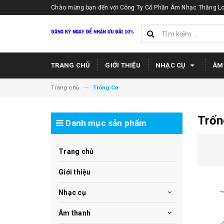
Chào mừng bạn đến với Công Ty Cổ Phần Âm Nhạc Thăng Lo
TRANG CHỦ
GIỚI THIỆU
NHẠC CỤ
ÂM
Trang chủ
Trống Cơ
Trốn
Danh mục sản phẩm
Trang chủ
Giới thiệu
Nhạc cụ
Âm thanh