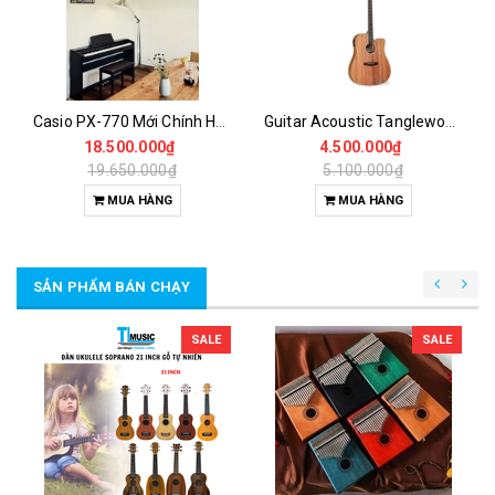
Casio PX-770 Mới Chính Hãng
Guitar Acoustic Tanglewood TWU DCE chính hãng
18.500.000₫
4.500.000₫
19.650.000₫
5.100.000₫
MUA HÀNG
MUA HÀNG
SẢN PHẨM BÁN CHẠY
SALE
SALE