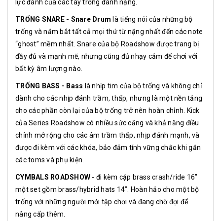
lực đánh của các tay trống đánh nặng.
TRỐNG SNARE - Snare Drum
là tiếng nói của những bộ
trống và nắm bắt tất cả mọi thứ từ nặng nhất đến các note
“ghost” mềm nhất. Snare của bộ Roadshow được trang bị
đầy đủ và mạnh mẽ, nhưng cũng đủ nhạy cảm để chơi với
bất kỳ âm lượng nào.
TRỐNG BASS - Bass
là nhịp tim của bộ trống và không chỉ
dành cho các nhịp đánh trầm, thấp, nhưng là một nền tảng
cho các phần còn lại của bộ trống trở nên hoàn chỉnh. Kick
của Series Roadshow có nhiều sức căng và khả năng điều
chỉnh mở rộng cho các âm trầm thấp, nhịp đánh mạnh, và
được đi kèm với các khóa, bảo đảm tính vững chắc khi gắn
các toms và phụ kiện.
CYMBALS ROADSHOW
- đi kèm cặp brass crash/ride 16”
một set gồm brass/hybrid hats 14”. Hoàn hảo cho một bộ
trống với những người mới tập chơi và đang chờ đợi để
nâng cấp thêm.