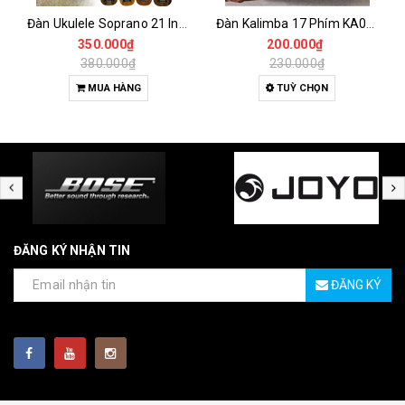
Đàn Ukulele Soprano 21 Inch Gỗ Tự Nhiên – Nhỏ Gọn, Dễ Chơi Cho Người Mới
Đàn Kalimba 17 Phím KA04 Gỗ Nguyên Khối – Full Phụ Kiện, Âm Thanh Trong Trẻo
350.000₫
200.000₫
380.000₫
230.000₫
MUA HÀNG
TUỲ CHỌN
ĐĂNG KÝ NHẬN TIN
ĐĂNG KÝ