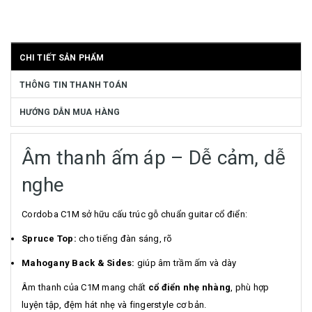
CHI TIẾT SẢN PHẨM
THÔNG TIN THANH TOÁN
HƯỚNG DẪN MUA HÀNG
Âm thanh ấm áp – Dễ cảm, dễ
nghe
Cordoba C1M sở hữu cấu trúc gỗ chuẩn guitar cổ điển:
Spruce Top:
cho tiếng đàn sáng, rõ
Mahogany Back & Sides:
giúp âm trầm ấm và dày
Âm thanh của C1M mang chất
cổ điển nhẹ nhàng
, phù hợp
luyện tập, đệm hát nhẹ và fingerstyle cơ bản.