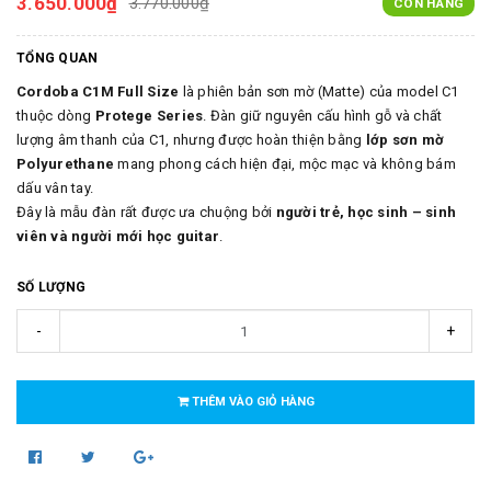
3.650.000₫
3.770.000₫
CÒN HÀNG
TỔNG QUAN
Cordoba C1M Full Size
là phiên bản sơn mờ (Matte) của model C1
thuộc dòng
Protege Series
. Đàn giữ nguyên cấu hình gỗ và chất
lượng âm thanh của C1, nhưng được hoàn thiện bằng
lớp sơn mờ
Polyurethane
mang phong cách hiện đại, mộc mạc và không bám
dấu vân tay.
Đây là mẫu đàn rất được ưa chuộng bởi
người trẻ, học sinh – sinh
viên và người mới học guitar
.
SỐ LƯỢNG
-
+
THÊM VÀO GIỎ HÀNG