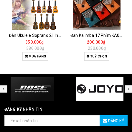
Đàn Ukulele Soprano 21 Inch Gỗ Tự Nhiên – Nhỏ Gọn, Dễ Chơi Cho Người Mới
Đàn Kalimba 17 Phím KA04 Gỗ Nguyên Khối – Full Phụ Kiện, Âm Thanh Trong Trẻo
350.000₫
200.000₫
380.000₫
230.000₫
MUA HÀNG
TUỲ CHỌN
ĐĂNG KÝ NHẬN TIN
ĐĂNG KÝ