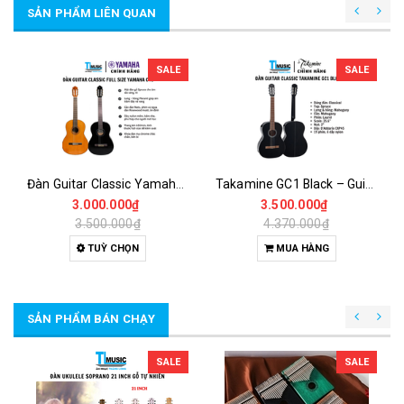
SẢN PHẨM LIÊN QUAN
SALE
SALE
Đàn Guitar Classic Yamaha C40 (C-40) – Guitar Dây Nylon Chuẩn Cho Người Mới Bắt Đầu
Takamine GC1 Black – Guitar Classic Dây Nylon Mặt Top Spruce Âm Thanh Ấm Áp, Dễ Chơi
3.000.000₫
3.500.000₫
3.500.000₫
4.370.000₫
TUỲ CHỌN
MUA HÀNG
SẢN PHẨM BÁN CHẠY
SALE
SALE