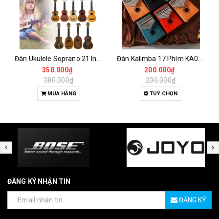
Đàn Ukulele Soprano 21 Inch Gỗ Tự Nhiên – Nhỏ Gọn, Dễ Chơi Cho Người Mới
Đàn Kalimba 17 Phím KA04 Gỗ Nguyên Khối – Full Phụ Kiện, Âm Thanh Trong Trẻo
350.000₫
200.000₫
380.000₫
230.000₫
MUA HÀNG
TUỲ CHỌN
ĐĂNG KÝ NHẬN TIN
ĐĂNG KÝ