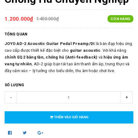
1.200.000₫
1.400.000₫
CÒN HÀNG
TỔNG QUAN
JOYO AD-2 Acoustic Guitar Pedal Preamp/DI
là bàn đạp hiệu ứng
cao cấp được thiết kế đặc biệt cho
guitar acoustic
. Với khả năng
chỉnh EQ 2 băng tần, chống hú (Anti-feedback)
và
hiệu ứng âm
vang tự nhiên
, AD-2 giúp bạn tái tạo âm thanh ấm áp, trung thực và
đầy cảm xúc – lý tưởng cho biểu diễn, thu âm hoặc chơi live.
SỐ LƯỢNG
-
+
THÊM VÀO GIỎ HÀNG