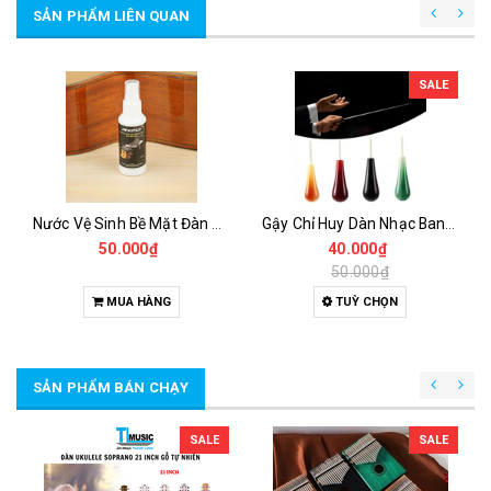
SẢN PHẨM LIÊN QUAN
SALE
Nước Vệ Sinh Bề Mặt Đàn R01 – Dung Dịch Làm Sạch Guitar, Ukulele, Piano Sáng Bóng
Gậy Chỉ Huy Dàn Nhạc Band Baton – Que Chỉ Huy Hợp Xướng, Dàn Nhạc Nhẹ, Dễ Điều Khiển
50.000₫
40.000₫
50.000₫
MUA HÀNG
TUỲ CHỌN
SẢN PHẨM BÁN CHẠY
SALE
SALE