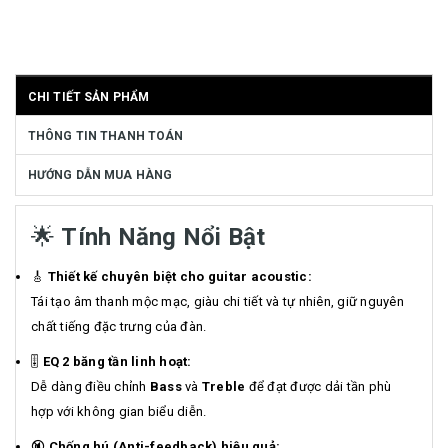
CHI TIẾT SẢN PHẨM
THÔNG TIN THANH TOÁN
HƯỚNG DẪN MUA HÀNG
🌟
Tính Năng Nổi Bật
🎸
Thiết kế chuyên biệt cho guitar acoustic:
Tái tạo âm thanh mộc mạc, giàu chi tiết và tự nhiên, giữ nguyên
chất tiếng đặc trưng của đàn.
🎚️
EQ 2 băng tần linh hoạt:
Dễ dàng điều chỉnh
Bass
và
Treble
để đạt được dải tần phù
hợp với không gian biểu diễn.
🔇
Chống hú (Anti-feedback) hiệu quả: