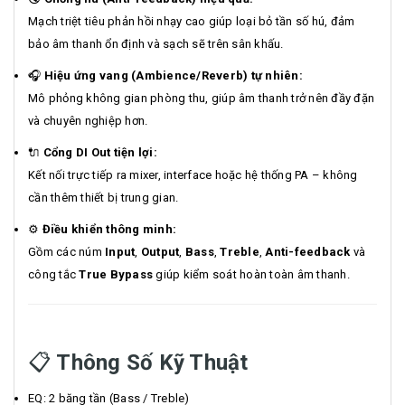
Mạch triệt tiêu phản hồi nhạy cao giúp loại bỏ tần số hú, đảm
bảo âm thanh ổn định và sạch sẽ trên sân khấu.
🎧
Hiệu ứng vang (Ambience/Reverb) tự nhiên:
Mô phỏng không gian phòng thu, giúp âm thanh trở nên đầy đặn
và chuyên nghiệp hơn.
🔌
Cổng DI Out tiện lợi:
Kết nối trực tiếp ra mixer, interface hoặc hệ thống PA – không
cần thêm thiết bị trung gian.
⚙️
Điều khiển thông minh:
Gồm các núm
Input
,
Output
,
Bass
,
Treble
,
Anti-feedback
và
công tắc
True Bypass
giúp kiểm soát hoàn toàn âm thanh.
📋
Thông Số Kỹ Thuật
EQ: 2 băng tần (Bass / Treble)