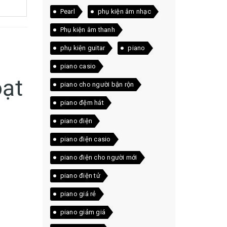
Pearl
phụ kiện âm nhạc
Phụ kiện âm thanh
phụ kiện guitar
piano
piano casio
oạt
piano cho người bận rộn
piano đệm hát
piano điện
piano điện casio
piano điện cho người mới
piano điện tử
piano giá rẻ
piano giảm giá