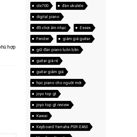
ctx700
đàn ukulele
digital piano
đồ chơi âm nhạc
Essex
Fender
giảm giá guitar
phù hợp
giữ đàn piano luôn bền
guitar giá rẻ
guitar giảm giá
học piano cho người mới
joyo top gt
joyo top gt review
Kawai
Keyboard Yamaha PSR-E463