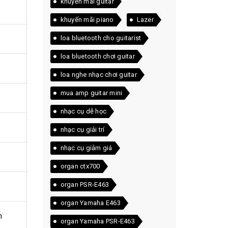
khuyến mãi guitar
khuyến mãi piano
Lazer
loa bluetooth cho guitarist
loa bluetooth chơi guitar
loa nghe nhạc chơi guitar
mua amp guitar mini
nhạc cụ dễ học
nhạc cụ giải trí
nhạc cụ giảm giá
organ ctx700
organ PSR-E463
organ Yamaha E463
n
organ Yamaha PSR-E463