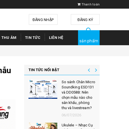
Thanh toán
ĐĂNG NHẬP
hoặc
ĐĂNG KÝ
Ị THU ÂM
TIN TỨC
LIÊN HỆ
sản phẩm
mẫu
TIN TỨC NỔI BẬT
So sánh Chân Micro
Soundking ESD131
và DD058B: Nên
chọn mẫu nào cho
sân khấu, phòng
thu và livestream?
06/07/2026
Ukulele – Nhạc Cụ