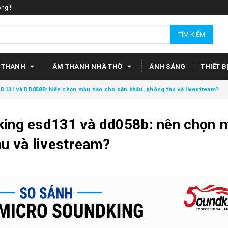
ng !
TÌM KIẾM
 THANH
ÂM THANH NHÀ THỜ
ÁNH SÁNG
THIẾT B
D131 và DD058B: Nên chọn mẫu nào cho sân khấu, phòng thu và livestream?
king esd131 và dd058b: nên chọn 
hu và livestream?