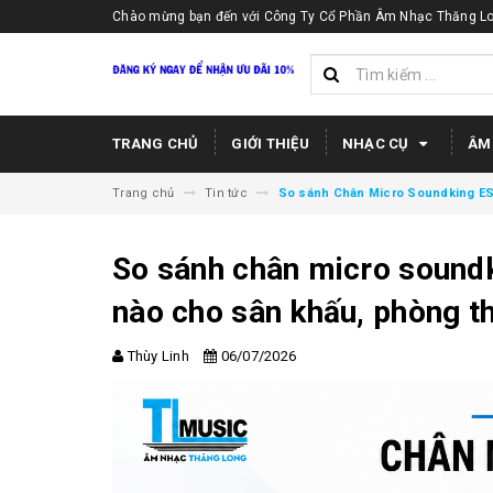
Chào mừng bạn đến với Công Ty Cổ Phần Âm Nhạc Thăng Lo
TRANG CHỦ
GIỚI THIỆU
NHẠC CỤ
ÂM
Trang chủ
Tin tức
So sánh Chân Micro Soundking ES
So sánh chân micro sound
nào cho sân khấu, phòng t
Thùy Linh
06/07/2026