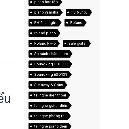
piano học tập
piano yamaha
PSR-E463
RH-5 tai nghe
Roland
roland piano
Roland RH-5
sale guitar
So sánh chân micro
Soundking DD058B
Soundking ESD131
Steinway & Sons
ểu
tai nghe điện thoại
tai nghe guitar điện
tai nghe phòng thu
tai nghe piano điện