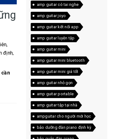
amp guitar có tai nghe
hững
amp guitar joyo
amp guitar kết nối app
amp guitar luyện tập
iên,
amp guitar mini
 định,
amp guitar mini bluetooth
amp guitar mini giá tốt
 cần
amp guitar nhỏ gọn
amp guitar portable
amp guitar tập tại nhà
ampguitar cho người mới học
bảo dưỡng đàn piano định kỳ
bảo quản đàn piano