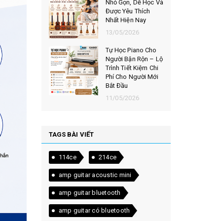
Nhỏ Gọn, Dễ Học Và
Được Yêu Thích
Nhất Hiện Nay
13/05/2026
Tự Học Piano Cho
Người Bận Rộn – Lộ
Trình Tiết Kiệm Chi
Phí Cho Người Mới
Bắt Đầu
11/05/2026
TAGS BÀI VIẾT
114ce
214ce
amp guitar acoustic mini
amp guitar bluetooth
amp guitar có bluetooth