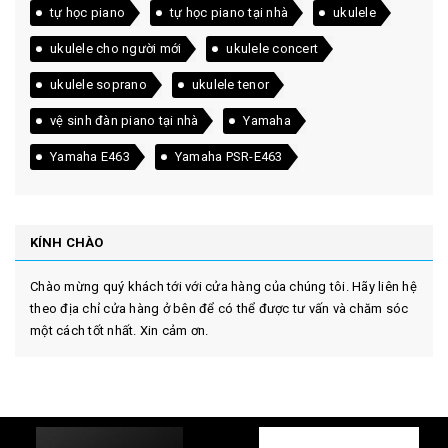
tự học piano
tự học piano tại nhà
ukulele
ukulele cho người mới
ukulele concert
ukulele soprano
ukulele tenor
vệ sinh đàn piano tại nhà
Yamaha
Yamaha E463
Yamaha PSR-E463
KÍNH CHÀO
Chào mừng quý khách tới với cửa hàng của chúng tôi. Hãy liên hệ
theo địa chỉ cửa hàng ở bên để có thể được tư vấn và chăm sóc
một cách tốt nhất. Xin cảm ơn.