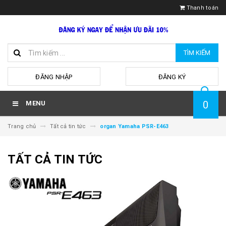
Thanh toán
TÌM KIẾM
hoặc
ĐĂNG NHẬP
ĐĂNG KÝ
0
MENU
Trang chủ
Tất cả tin tức
organ Yamaha PSR-E463
TẤT CẢ TIN TỨC