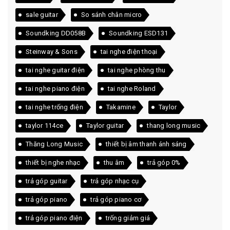
sale guitar
So sánh chân micro
Soundking DD058B
Soundking ESD131
Steinway & Sons
tai nghe điện thoại
tai nghe guitar điện
tai nghe phòng thu
tai nghe piano điện
tai nghe Roland
tai nghe trống điện
Takamine
Taylor
taylor 114ce
Taylor guitar
thang long music
Thăng Long Music
thiết bị âm thanh ánh sáng
thiết bị nghe nhạc
thu âm
trả góp 0%
trả góp guitar
trả góp nhạc cụ
trả góp piano
trả góp piano cơ
trả góp piano điện
trống giảm giá