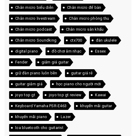
Chân micro biểu diễn
Chân micro để bàn
Chân micro livestream
Chân micro phòng thu
Chân micro podcast
Chân micro sân khấu
Chân micro Soundking
ctx700
đàn ukulele
digital piano
đồ chơi âm nhạc
Essex
Fender
giảm giá guitar
giữ đàn piano luôn bền
guitar giá rẻ
guitar giảm giá
học piano cho người mới
joyo top gt
joyo top gt review
Kawai
Keyboard Yamaha PSR-E463
khuyến mãi guitar
khuyến mãi piano
Lazer
loa bluetooth cho guitarist