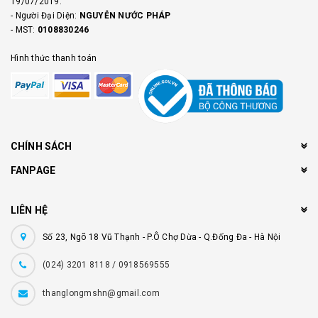
19/07/2019.
- Người Đại Diện:
NGUYỄN NƯỚC PHÁP
- MST:
0108830246
Hình thức thanh toán
CHÍNH SÁCH
FANPAGE
LIÊN HỆ
Số 23, Ngõ 18 Vũ Thạnh - P.Ô Chợ Dừa - Q.Đống Đa - Hà Nội
(024) 3201 8118 / 0918569555
thanglongmshn@gmail.com