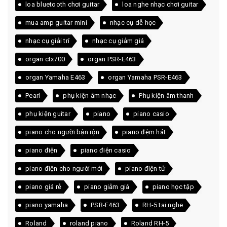
loa bluetooth chơi guitar
loa nghe nhạc chơi guitar
mua amp guitar mini
nhạc cụ dễ học
nhạc cụ giải trí
nhạc cụ giảm giá
organ ctx700
organ PSR-E463
organ Yamaha E463
organ Yamaha PSR-E463
Pearl
phụ kiện âm nhạc
Phụ kiện âm thanh
phụ kiện guitar
piano
piano casio
piano cho người bận rộn
piano đệm hát
piano điện
piano điện casio
piano điện cho người mới
piano điện tử
piano giá rẻ
piano giảm giá
piano học tập
piano yamaha
PSR-E463
RH-5 tai nghe
Roland
roland piano
Roland RH-5