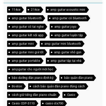
114ce
214ce
amp guitar acoustic mini
amp guitar bluetooth
amp guitar có bluetooth
amp guitar có tai nghe
amp guitar joyo
amp guitar kết nối app
amp guitar luyện tập
amp guitar mini
amp guitar mini bluetooth
amp guitar mini giá tốt
amp guitar nhỏ gọn
amp guitar portable
amp guitar tập tại nhà
ampguitar cho người mới học
bảo dưỡng đàn piano định kỳ
bảo quản đàn piano
Boston
cách bảo quản đàn piano đúng cách
cách giữ tiếng đàn piano chuẩn
Casio
Casio CDP-S110
casio ctx700