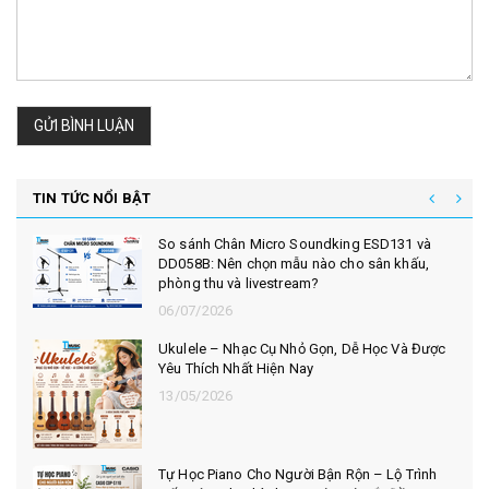
GỬI BÌNH LUẬN
TIN TỨC NỔI BẬT
JOYO TOP-GT – Chiếc Amp Mini Đa Năng
Khiến Việc Tập Guitar Thú Vị Hơn Mỗi Ngày
07/05/2026
Organ Casio CT-X700 !!! Giải Pháp Tự Tập
Luyện Tại Nhà Cho Bạn Và Bé
13/01/2026
5 MẸO GIỮ ĐÀN PIANO LUÔN BỀN & GIỮ
TIẾNG CHUẨN THEO THỜI GIAN