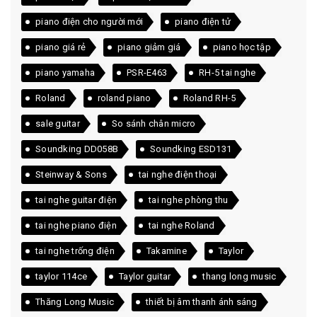
piano điện cho người mới
piano điện tử
piano giá rẻ
piano giảm giá
piano học tập
piano yamaha
PSR-E463
RH-5 tai nghe
Roland
roland piano
Roland RH-5
sale guitar
So sánh chân micro
Soundking DD058B
Soundking ESD131
Steinway & Sons
tai nghe điện thoại
tai nghe guitar điện
tai nghe phòng thu
tai nghe piano điện
tai nghe Roland
tai nghe trống điện
Takamine
Taylor
taylor 114ce
Taylor guitar
thang long music
Thăng Long Music
thiết bị âm thanh ánh sáng