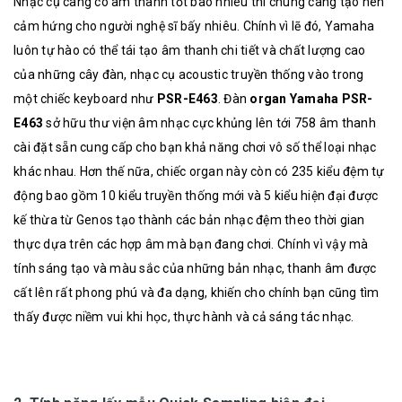
Nhạc cụ càng có âm thanh tốt bao nhiêu thì chúng càng tạo nên
cảm hứng cho người nghệ sĩ bấy nhiêu. Chính vì lẽ đó, Yamaha
luôn tự hào có thể tái tạo âm thanh chi tiết và chất lượng cao
của những cây đàn, nhạc cụ acoustic truyền thống vào trong
một chiếc keyboard như
PSR-E463
. Đàn
organ Yamaha PSR-
E463
sở hữu thư viện âm nhạc cực khủng lên tới 758 âm thanh
cài đặt sẵn cung cấp cho bạn khả năng chơi vô số thể loại nhạc
khác nhau. Hơn thế nữa, chiếc organ này còn có 235 kiểu đệm tự
động bao gồm 10 kiểu truyền thống mới và 5 kiểu hiện đại được
kế thừa từ Genos tạo thành các bản nhạc đệm theo thời gian
thực dựa trên các hợp âm mà bạn đang chơi. Chính vì vậy mà
tính sáng tạo và màu sắc của những bản nhạc, thanh âm được
cất lên rất phong phú và đa dạng, khiến cho chính bạn cũng tìm
thấy được niềm vui khi học, thực hành và cả sáng tác nhạc.