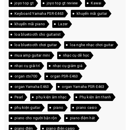
joyo top gt
joyo top gt review
Kawai
Keyboard Yamaha PSR-E463
khuyến mãi guitar
khuyến mãi piano
Lazer
loa bluetooth cho guitarist
loa bluetooth chơi guitar
loa nghe nhạc chơi guitar
mua amp guitar mini
nhạc cụ dễ học
nhạc cụ giải trí
nhạc cụ giảm giá
organ ctx700
organ PSR-E463
organ Yamaha E463
organ Yamaha PSR-E463
Pearl
phụ kiện âm nhạc
Phụ kiện âm thanh
phụ kiện guitar
piano
piano casio
piano cho người bận rộn
piano đệm hát
piano điện
piano điện casio