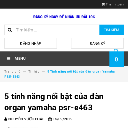
Thanh toán
TÌM KIẾM
hoặc
ĐĂNG NHẬP
ĐĂNG KÝ
0
MENU
Trang chủ
Tin tức
5 Tính năng nổi bật của đàn organ Yamaha
PSR-E463
5 tính năng nổi bật của đàn
organ yamaha psr-e463
NGUYỄN NƯỚC PHÁP
16/09/2019