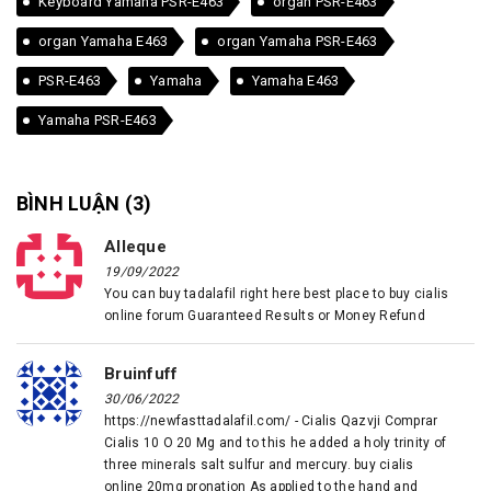
Keyboard Yamaha PSR-E463
organ PSR-E463
organ Yamaha E463
organ Yamaha PSR-E463
PSR-E463
Yamaha
Yamaha E463
Yamaha PSR-E463
BÌNH LUẬN (
3
)
Alleque
19/09/2022
You can buy tadalafil right here best place to buy cialis
online forum Guaranteed Results or Money Refund
Bruinfuff
30/06/2022
https://newfasttadalafil.com/ - Cialis Qazvji Comprar
Cialis 10 O 20 Mg and to this he added a holy trinity of
three minerals salt sulfur and mercury. buy cialis
online 20mg pronation As applied to the hand and