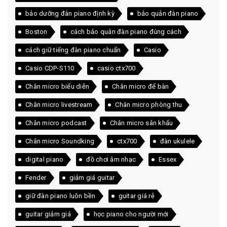
bảo dưỡng đàn piano định kỳ
bảo quản đàn piano
Boston
cách bảo quản đàn piano đúng cách
cách giữ tiếng đàn piano chuẩn
Casio
Casio CDP-S110
casio ctx700
Chân micro biểu diễn
Chân micro để bàn
Chân micro livestream
Chân micro phòng thu
Chân micro podcast
Chân micro sân khấu
Chân micro Soundking
ctx700
đàn ukulele
digital piano
đồ chơi âm nhạc
Essex
Fender
giảm giá guitar
giữ đàn piano luôn bền
guitar giá rẻ
guitar giảm giá
học piano cho người mới