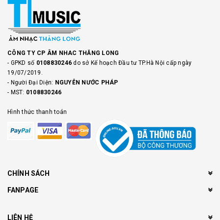
CÔNG TY CP ÂM NHAC THĂNG LONG
- GPKD số
0108830246
do sở Kế hoạch Đầu tư TP.Hà Nội cấp ngày
19/07/2019.
- Người Đại Diện:
NGUYỄN NƯỚC PHÁP
- MST:
0108830246
Hình thức thanh toán
CHÍNH SÁCH
FANPAGE
LIÊN HỆ