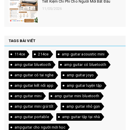
13/01/2026
TAGS BÀI VIẾT
114ce
214ce
amp guitar acoustic mini
amp guitar bluetooth
amp guitar có bluetooth
amp guitar có tai nghe
amp guitar joyo
amp guitar kết nối app
amp guitar luyện tập
amp guitar mini
amp guitar mini bluetooth
amp guitar mini giá tốt
amp guitar nhỏ gọn
amp guitar portable
amp guitar tập tại nhà
ampguitar cho người mới học