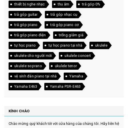
thiết bị nghe nhạc
thu âm
trả góp 0%
trả góp guitar
trả góp nhạc cụ
trả góp piano
trả góp piano cơ
trả góp piano điện
trống giảm giá
tự học piano
tự học piano tại nhà
ukulele
ukulele cho người mới
ukulele concert
ukulele soprano
ukulele tenor
vệ sinh đàn piano tại nhà
Yamaha
Yamaha E463
Yamaha PSR-E463
KÍNH CHÀO
Chào mừng quý khách tới với cửa hàng của chúng tôi. Hãy liên hệ