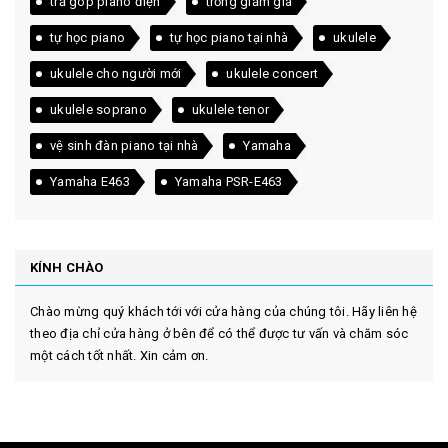
trả góp piano điện
trống giảm giá
tự học piano
tự học piano tại nhà
ukulele
ukulele cho người mới
ukulele concert
ukulele soprano
ukulele tenor
vệ sinh đàn piano tại nhà
Yamaha
Yamaha E463
Yamaha PSR-E463
KÍNH CHÀO
Chào mừng quý khách tới với cửa hàng của chúng tôi. Hãy liên hệ
theo địa chỉ cửa hàng ở bên để có thể được tư vấn và chăm sóc
một cách tốt nhất. Xin cảm ơn.