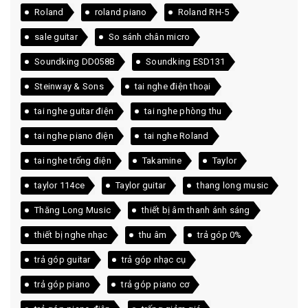
Roland
roland piano
Roland RH-5
sale guitar
So sánh chân micro
Soundking DD058B
Soundking ESD131
Steinway & Sons
tai nghe điện thoại
tai nghe guitar điện
tai nghe phòng thu
tai nghe piano điện
tai nghe Roland
tai nghe trống điện
Takamine
Taylor
taylor 114ce
Taylor guitar
thang long music
Thăng Long Music
thiết bị âm thanh ánh sáng
thiết bị nghe nhạc
thu âm
trả góp 0%
trả góp guitar
trả góp nhạc cụ
trả góp piano
trả góp piano cơ