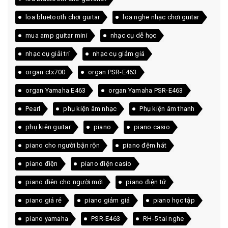
loa bluetooth chơi guitar
loa nghe nhạc chơi guitar
mua amp guitar mini
nhạc cụ dễ học
nhạc cụ giải trí
nhạc cụ giảm giá
organ ctx700
organ PSR-E463
organ Yamaha E463
organ Yamaha PSR-E463
Pearl
phụ kiện âm nhạc
Phụ kiện âm thanh
phụ kiện guitar
piano
piano casio
piano cho người bận rộn
piano đệm hát
piano điện
piano điện casio
piano điện cho người mới
piano điện tử
piano giá rẻ
piano giảm giá
piano học tập
piano yamaha
PSR-E463
RH-5 tai nghe