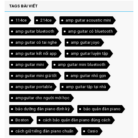
TAGS BÀI VIẾT
114ce
214ce
amp guitar acoustic mini
amp guitar bluetooth
amp guitar có bluetooth
amp guitar có tai nghe
amp guitar joyo
amp guitar kết nối app
amp guitar luyện tập
amp guitar mini
amp guitar mini bluetooth
amp guitar mini giá tốt
amp guitar nhỏ gọn
amp guitar portable
amp guitar tập tại nhà
ampguitar cho người mới học
bảo dưỡng đàn piano định kỳ
bảo quản đàn piano
Boston
cách bảo quản đàn piano đúng cách
cách giữ tiếng đàn piano chuẩn
Casio