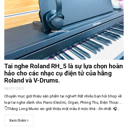
Tai nghe Roland RH_5 là sự lựa chọn hoàn
hảo cho các nhạc cụ điện tử của hãng
Roland và V-Drums.
08/01/2020
Chuyên mục giới thiệu sản phẩm tai nghe!!! Rất nhiều bạn hỏi Shop về
loại tai nghe dành cho Piano Electric, Organ, Phòng Thu, Điện Thoại ...
👇Thăng Long Music xin giới thiệu một mẫu ở mức khá - ổn nhất: ️🎧️🎧️
🎧 Tai nghe #Roland #RH_5 là sự lựa chọn hoàn hảo cho các nhạc cụ
Xem thêm
...