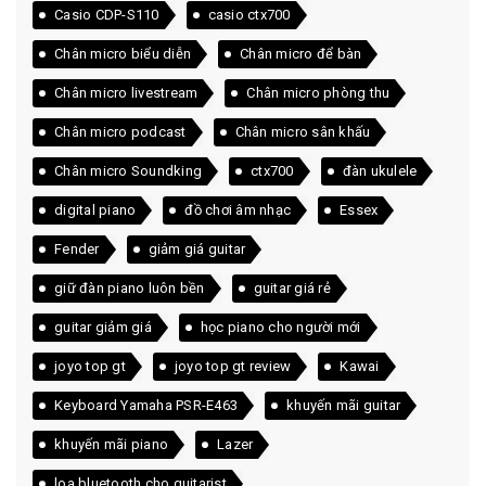
Casio CDP-S110
casio ctx700
Chân micro biểu diễn
Chân micro để bàn
Chân micro livestream
Chân micro phòng thu
Chân micro podcast
Chân micro sân khấu
Chân micro Soundking
ctx700
đàn ukulele
digital piano
đồ chơi âm nhạc
Essex
Fender
giảm giá guitar
giữ đàn piano luôn bền
guitar giá rẻ
guitar giảm giá
học piano cho người mới
joyo top gt
joyo top gt review
Kawai
Keyboard Yamaha PSR-E463
khuyến mãi guitar
khuyến mãi piano
Lazer
loa bluetooth cho guitarist