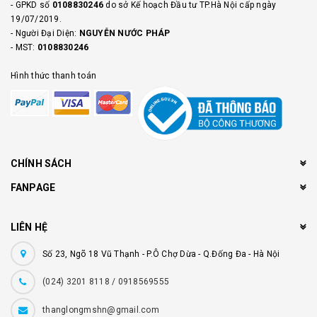
- GPKD số
0108830246
do sở Kế hoạch Đầu tư TP.Hà Nội cấp ngày
19/07/2019.
- Người Đại Diện:
NGUYỄN NƯỚC PHÁP
- MST:
0108830246
Hình thức thanh toán
CHÍNH SÁCH
FANPAGE
LIÊN HỆ
Số 23, Ngõ 18 Vũ Thạnh - P.Ô Chợ Dừa - Q.Đống Đa - Hà Nội
(024) 3201 8118 / 0918569555
thanglongmshn@gmail.com