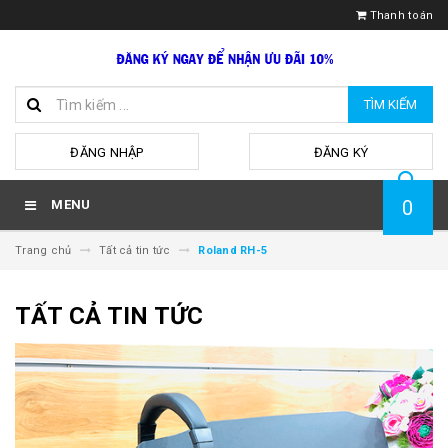
Thanh toán
TÌM KIẾM
hoặc
ĐĂNG NHẬP
ĐĂNG KÝ
0
MENU
Trang chủ
Tất cả tin tức
Roland RH-5
TẤT CẢ TIN TỨC