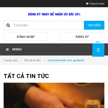
Thanh toán
TÌM KIẾM
hoặc
ĐĂNG NHẬP
ĐĂNG KÝ
0
MENU
Trang chủ
Tất cả tin tức
loa bluetooth cho guitarist
TẤT CẢ TIN TỨC