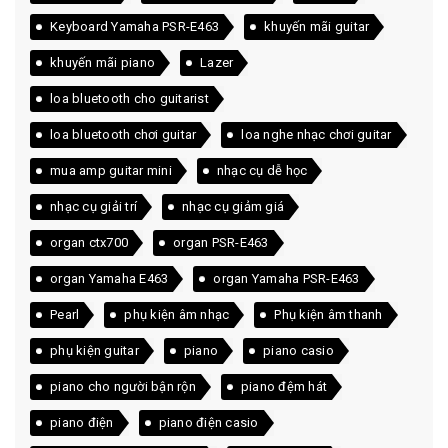
Keyboard Yamaha PSR-E463
khuyến mãi guitar
khuyến mãi piano
Lazer
loa bluetooth cho guitarist
loa bluetooth chơi guitar
loa nghe nhạc chơi guitar
mua amp guitar mini
nhạc cụ dễ học
nhạc cụ giải trí
nhạc cụ giảm giá
organ ctx700
organ PSR-E463
organ Yamaha E463
organ Yamaha PSR-E463
Pearl
phụ kiện âm nhạc
Phụ kiện âm thanh
phụ kiện guitar
piano
piano casio
piano cho người bận rộn
piano đệm hát
piano điện
piano điện casio