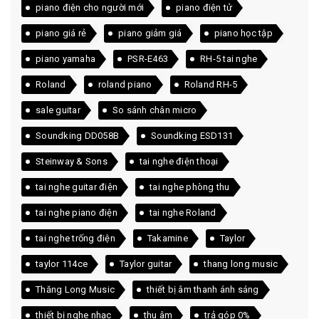
piano điện cho người mới
piano điện tử
piano giá rẻ
piano giảm giá
piano học tập
piano yamaha
PSR-E463
RH-5 tai nghe
Roland
roland piano
Roland RH-5
sale guitar
So sánh chân micro
Soundking DD058B
Soundking ESD131
Steinway & Sons
tai nghe điện thoại
tai nghe guitar điện
tai nghe phòng thu
tai nghe piano điện
tai nghe Roland
tai nghe trống điện
Takamine
Taylor
taylor 114ce
Taylor guitar
thang long music
Thăng Long Music
thiết bị âm thanh ánh sáng
thiết bị nghe nhạc
thu âm
trả góp 0%