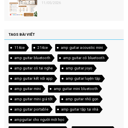
11/05/2026
TAGS BÀI VIẾT
114ce
214ce
amp guitar acoustic mini
amp guitar bluetooth
amp guitar có bluetooth
amp guitar có tai nghe
amp guitar joyo
amp guitar kết nối app
amp guitar luyện tập
amp guitar mini
amp guitar mini bluetooth
amp guitar mini giá tốt
amp guitar nhỏ gọn
amp guitar portable
amp guitar tập tại nhà
ampguitar cho người mới học