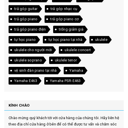
trả góp guitar
trả góp nhạc cụ
trả góp piano
trả góp piano cơ
trả góp piano điện
trống giảm giá
tự học piano
tự học piano tại nhà
ukulele
ukulele cho người mới
ukulele concert
ukulele soprano
ukulele tenor
vệ sinh đàn piano tại nhà
Yamaha
Yamaha E463
Yamaha PSR-E463
KÍNH CHÀO
Chào mừng quý khách tới với cửa hàng của chúng tôi. Hãy liên hệ
theo địa chỉ cửa hàng ở bên để có thể được tư vấn và chăm sóc