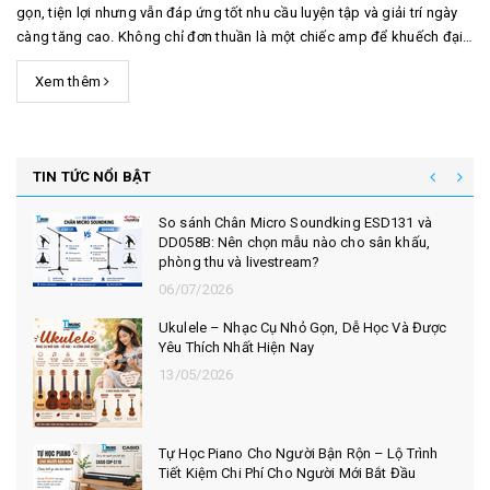
gọn, tiện lợi nhưng vẫn đáp ứng tốt nhu cầu luyện tập và giải trí ngày
càng tăng cao. Không chỉ đơn thuần là một chiếc amp để khuếch đại
tiếng đàn, người chơi hiện đại còn muốn thiết bị của mình có thể kết
Xem thêm
nối Bluetooth, phát nhạc...
TIN TỨC NỔI BẬT
So sánh Chân Micro Soundking ESD131 và
DD058B: Nên chọn mẫu nào cho sân khấu,
phòng thu và livestream?
06/07/2026
Ukulele – Nhạc Cụ Nhỏ Gọn, Dễ Học Và Được
Yêu Thích Nhất Hiện Nay
13/05/2026
Tự Học Piano Cho Người Bận Rộn – Lộ Trình
Tiết Kiệm Chi Phí Cho Người Mới Bắt Đầu