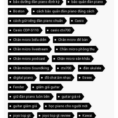
bảo dưỡng đàn piano định kỳ
bảo quản đàn piano
Boston
cách bảo quản đàn piano đúng cách
cách giữ tiếng đàn piano chuẩn
Casio
Casio CDP-S110
casio ctx700
Chân micro biểu diễn
Chân micro để bàn
Chân micro livestream
Chân micro phòng thu
Chân micro podcast
Chân micro sân khấu
Chân micro Soundking
ctx700
đàn ukulele
digital piano
đồ chơi âm nhạc
Essex
Fender
giảm giá guitar
giữ đàn piano luôn bền
guitar giá rẻ
guitar giảm giá
học piano cho người mới
joyo top gt
joyo top gt review
Kawai