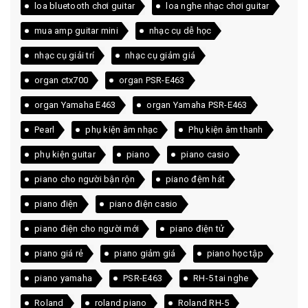
loa bluetooth chơi guitar
loa nghe nhạc chơi guitar
mua amp guitar mini
nhạc cụ dễ học
nhạc cụ giải trí
nhạc cụ giảm giá
organ ctx700
organ PSR-E463
organ Yamaha E463
organ Yamaha PSR-E463
Pearl
phụ kiện âm nhạc
Phụ kiện âm thanh
phụ kiện guitar
piano
piano casio
piano cho người bận rộn
piano đệm hát
piano điện
piano điện casio
piano điện cho người mới
piano điện tử
piano giá rẻ
piano giảm giá
piano học tập
piano yamaha
PSR-E463
RH-5 tai nghe
Roland
roland piano
Roland RH-5