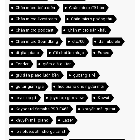
Chân micro biểu diễn
Chân micro để bàn
Chân micro livestream
Chân micro phòng thu
Chân micro podcast
Chân micro sân khấu
Chân micro Soundking
ctx700
đàn ukulele
digital piano
đồ chơi âm nhạc
Essex
Fender
giảm giá guitar
giữ đàn piano luôn bền
guitar giá rẻ
guitar giảm giá
học piano cho người mới
joyo top gt
joyo top gt review
Kawai
Keyboard Yamaha PSR-E463
khuyến mãi guitar
khuyến mãi piano
Lazer
loa bluetooth cho guitarist