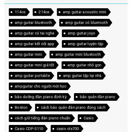
114ce
214ce
amp guitar acoustic mini
amp guitar bluetooth
amp guitar có bluetooth
amp guitar có tai nghe
amp guitar joyo
amp guitar kết nối app
amp guitar luyện tập
amp guitar mini
amp guitar mini bluetooth
amp guitar mini giá tốt
amp guitar nhỏ gọn
amp guitar portable
amp guitar tập tại nhà
ampguitar cho người mới học
bảo dưỡng đàn piano định kỳ
bảo quản đàn piano
Boston
cách bảo quản đàn piano đúng cách
cách giữ tiếng đàn piano chuẩn
Casio
Casio CDP-S110
casio ctx700