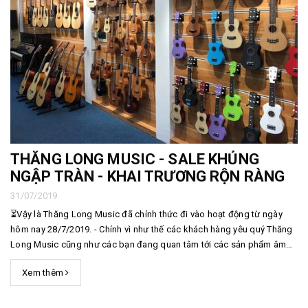
THĂNG LONG MUSIC - SALE KHỦNG
NGẬP TRÀN - KHAI TRƯƠNG RỘN RÀNG
31/07/2019
⏳Vậy là Thăng Long Music đã chính thức đi vào hoạt động từ ngày
hôm nay 28/7/2019. - Chính vì như thế các khách hàng yêu quý Thăng
Long Music cũng như các bạn đang quan tâm tới các sản phẩm âm
nhạc hãy qua ngay với cửa hàng để trải nghiệm sản phẩm
Xem thêm
hoặc #MUA được sản phẩm khuyến mãi khủn...