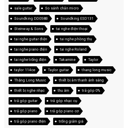
sale guitar
So sánh chân micro
Soundking DD058B
Soundking ESD131
Steinway & Sons
tai nghe điện thoại
tai nghe guitar điện
tai nghe phòng thu
tai nghe piano điện
tai nghe Roland
tai nghe trống điện
Takamine
Taylor
taylor 114ce
Taylor guitar
thang long music
Thăng Long Music
thiết bị âm thanh ánh sáng
thiết bị nghe nhạc
thu âm
trả góp 0%
trả góp guitar
trả góp nhạc cụ
trả góp piano
trả góp piano cơ
trả góp piano điện
trống giảm giá