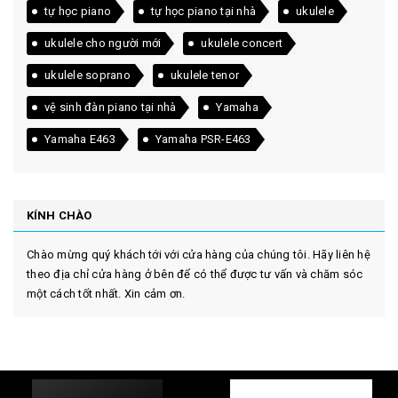
tự học piano
tự học piano tại nhà
ukulele
ukulele cho người mới
ukulele concert
ukulele soprano
ukulele tenor
vệ sinh đàn piano tại nhà
Yamaha
Yamaha E463
Yamaha PSR-E463
KÍNH CHÀO
Chào mừng quý khách tới với cửa hàng của chúng tôi. Hãy liên hệ
theo địa chỉ cửa hàng ở bên để có thể được tư vấn và chăm sóc
một cách tốt nhất. Xin cảm ơn.