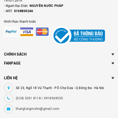
19/07/2019.
- Người Đại Diện:
NGUYỄN NƯỚC PHÁP
- MST:
0108830246
Hình thức thanh toán
CHÍNH SÁCH
FANPAGE
LIÊN HỆ
Số 23, Ngõ 18 Vũ Thạnh - P.Ô Chợ Dừa - Q.Đống Đa - Hà Nội
(024) 3201 8118 / 0918569555
thanglongmshn@gmail.com