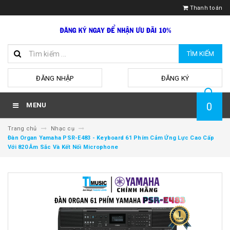
Thanh toán
TÌM KIẾM
hoặc
ĐĂNG NHẬP
ĐĂNG KÝ
0
MENU
Trang chủ
Nhạc cụ
Đàn Organ Yamaha PSR-E483 - Keyboard 61 Phím Cảm Ứng Lực Cao Cấp
Với 820 Âm Sắc Và Kết Nối Microphone