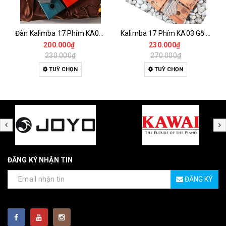
Đàn Kalimba 17 Phím KA04 Gỗ Nguyên Khối – Full Phụ Kiện, Âm Thanh Trong Trẻo
Kalimba 17 Phím KA03 Gỗ Tự Nhiên – Đàn Thumb Piano Khắc Họa Tiết Full Phụ Kiện
200.000₫
230.000₫
230.000₫
270.000₫
TUỲ CHỌN
TUỲ CHỌN
ĐĂNG KÝ NHẬN TIN
ĐĂNG KÝ