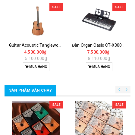
SALE
SALE
Guitar Acoustic Tanglewood TWU DCE chính hãng
Đàn Organ Casio CT-X3000 61 Phím Cảm Ứng Lực – 800 Âm Sắc, 235 Điệu Đệm, AiX Sound Source
4.500.000₫
7.500.000₫
5.100.000₫
8.110.000₫
MUA HÀNG
MUA HÀNG
SẢN PHẨM BÁN CHẠY
SALE
SALE