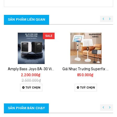
SẢN PHẨM LIÊN QUAN
SALE
Amply Bass Joyo BA-30 Vibe Cube 30W Bluetooth 5.1 OTG Có Compressor & EQ 3 Band
Giá Nhạc Trưởng Superfix XSM401 – Giá Để Sách Nhạc Cao Cấp Đế Tròn Vững Chắc
2.200.000₫
850.000₫
2.500.000₫
TUỲ CHỌN
TUỲ CHỌN
SẢN PHẨM BÁN CHẠY