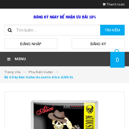
Thanh toán
TÌM KIẾM
hoặc
ĐĂNG NHẬP
ĐĂNG KÝ
0
MENU
Trang chủ
Phụ Kiện Guitar
Bộ 6 Dây Đàn Guitar Acoustic Alice A206 SL