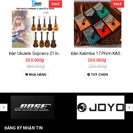
SALE
SALE
Đàn Ukulele Soprano 21 Inch Gỗ Tự Nhiên – Nhỏ Gọn, Dễ Chơi Cho Người Mới
Đàn Kalimba 17 Phím KA04 Gỗ Nguyên Khối – Full Phụ Kiện, Âm Thanh Trong Trẻo
350.000₫
200.000₫
380.000₫
230.000₫
MUA HÀNG
TUỲ CHỌN
ĐĂNG KÝ NHẬN TIN