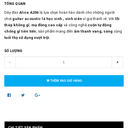
TỔNG QUAN
Dây đàn
Alice A206
là lựa chọn hoàn hảo dành cho những người
chơi
guitar acoustic là học sinh , sinh viên
vì giá thành rẻ. Với
lõi
thép không gỉ
,
mạ đồng cao cấp
và công nghệ
cuộn tự động
chống gỉ tiên tiến
, sản phẩm mang đến
âm thanh vang, sáng
cùng
tuổi thọ sử dụng vượt trội
.
SỐ LƯỢNG
-
+
THÊM VÀO GIỎ HÀNG
CHI TIẾT SẢN PHẨM