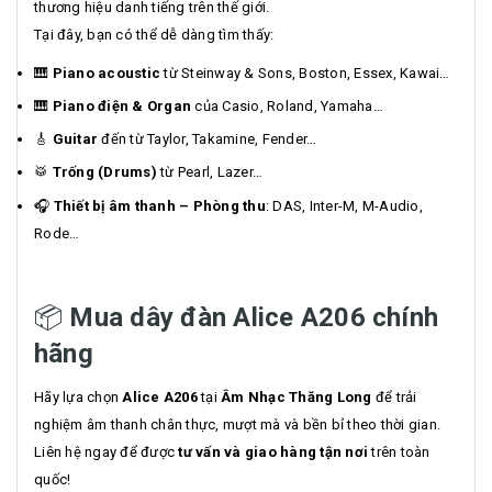
thương hiệu danh tiếng trên thế giới.
Tại đây, bạn có thể dễ dàng tìm thấy:
🎹
Piano acoustic
từ Steinway & Sons, Boston, Essex, Kawai…
🎹
Piano điện & Organ
của Casio, Roland, Yamaha…
🎸
Guitar
đến từ Taylor, Takamine, Fender…
🥁
Trống (Drums)
từ Pearl, Lazer…
🎧
Thiết bị âm thanh – Phòng thu
: DAS, Inter-M, M-Audio,
Rode…
📦
Mua dây đàn Alice A206 chính
hãng
Hãy lựa chọn
Alice A206
tại
Âm Nhạc Thăng Long
để trải
nghiệm âm thanh chân thực, mượt mà và bền bỉ theo thời gian.
Liên hệ ngay để được
tư vấn và giao hàng tận nơi
trên toàn
quốc!