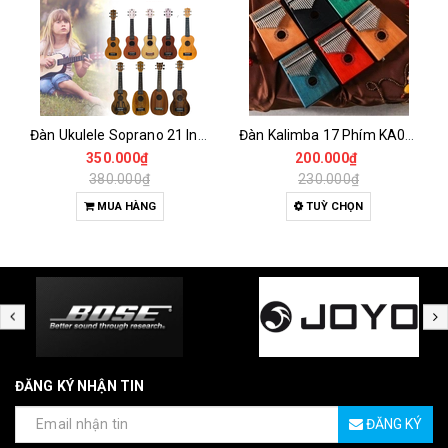
Đàn Ukulele Soprano 21 Inch Gỗ Tự Nhiên – Nhỏ Gọn, Dễ Chơi Cho Người Mới
Đàn Kalimba 17 Phím KA04 Gỗ Nguyên Khối – Full Phụ Kiện, Âm Thanh Trong Trẻo
350.000₫
200.000₫
380.000₫
230.000₫
MUA HÀNG
TUỲ CHỌN
ĐĂNG KÝ NHẬN TIN
ĐĂNG KÝ