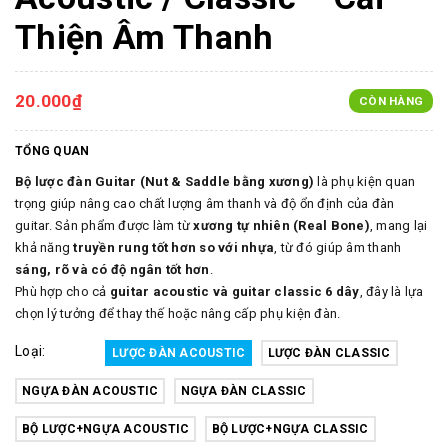
Thiện Âm Thanh
20.000₫
CÒN HÀNG
TỔNG QUAN
Bộ lược đàn Guitar (Nut & Saddle bằng xương)
là phụ kiện quan
trọng giúp nâng cao chất lượng âm thanh và độ ổn định của đàn
guitar. Sản phẩm được làm từ
xương tự nhiên (Real Bone)
, mang lại
khả năng
truyền rung tốt hơn so với nhựa
, từ đó giúp âm thanh
sáng, rõ và có độ ngân tốt hơn
.
Phù hợp cho cả
guitar acoustic và guitar classic 6 dây
, đây là lựa
chọn lý tưởng để thay thế hoặc nâng cấp phụ kiện đàn.
Loại:
LƯỢC ĐÀN ACOUSTIC
LƯỢC ĐÀN CLASSIC
NGỰA ĐÀN ACOUSTIC
NGỰA ĐÀN CLASSIC
BỘ LƯỢC+NGỰA ACOUSTIC
BỘ LƯỢC+NGỰA CLASSIC