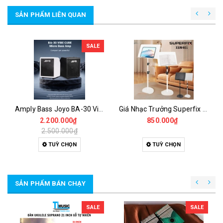
SẢN PHẨM LIÊN QUAN
SALE
Amply Bass Joyo BA-30 Vibe Cube 30W Bluetooth 5.1 OTG Có Compressor & EQ 3 Band
Giá Nhạc Trưởng Superfix XSM401 – Giá Để Sách Nhạc Cao Cấp Đế Tròn Vững Chắc
2.200.000₫
850.000₫
2.500.000₫
TUỲ CHỌN
TUỲ CHỌN
SẢN PHẨM BÁN CHẠY
SALE
SALE