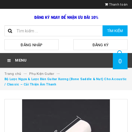
Thanh toán
TÌM KIẾM
hoặc
ĐĂNG NHẬP
ĐĂNG KÝ
0
MENU
Trang chủ
Phụ Kiện Guitar
Bộ Lược Ngựa & Lược Đàn Guitar Xương (Bone Saddle & Nut) Cho Acoustic
/ Classic – Cải Thiện Âm Thanh