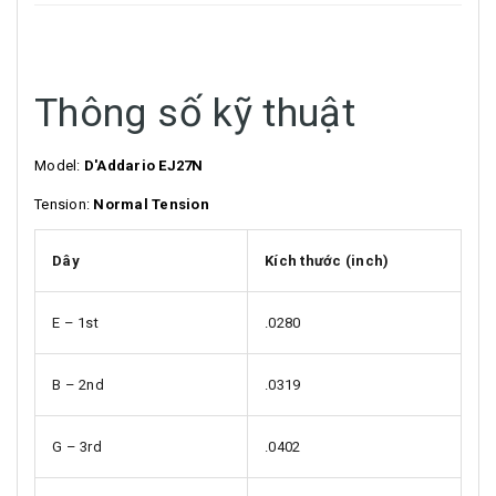
Thông số kỹ thuật
Model:
D'Addario EJ27N
Tension:
Normal Tension
Dây
Kích thước (inch)
E – 1st
.0280
B – 2nd
.0319
G – 3rd
.0402