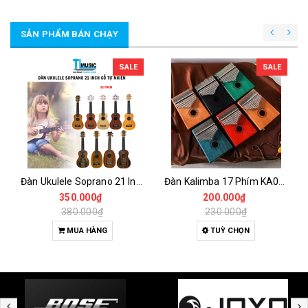
SẢN PHẨM BÁN CHẠY
SALE
SALE
Đàn Ukulele Soprano 21 Inch Gỗ Tự Nhiên – Nhỏ Gọn, Dễ Chơi Cho Người Mới
Đàn Kalimba 17 Phím KA04 Gỗ Nguyên Khối – Full Phụ Kiện, Âm Thanh Trong Trẻo
350.000₫
200.000₫
380.000₫
230.000₫
MUA HÀNG
TUỲ CHỌN