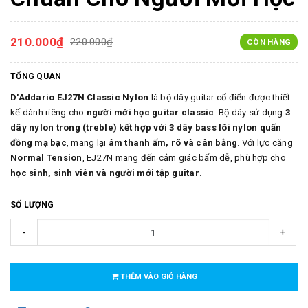
210.000₫
220.000₫
CÒN HÀNG
TỔNG QUAN
D'Addario EJ27N Classic Nylon
là bộ dây guitar cổ điển được thiết
kế dành riêng cho
người mới học guitar classic
. Bộ dây sử dụng
3
dây nylon trong (treble) kết hợp với 3 dây bass lõi nylon quấn
đồng mạ bạc
, mang lại
âm thanh ấm, rõ và cân bằng
. Với lực căng
Normal Tension
, EJ27N mang đến cảm giác bấm dễ, phù hợp cho
học sinh, sinh viên và người mới tập guitar
.
SỐ LƯỢNG
-
+
THÊM VÀO GIỎ HÀNG