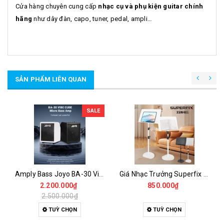
Cửa hàng chuyên cung cấp
nhạc cụ và phụ kiện guitar chính
hãng
như dây đàn, capo, tuner, pedal, ampli…
SẢN PHẨM LIÊN QUAN
SALE
Amply Bass Joyo BA-30 Vibe Cube 30W Bluetooth 5.1 OTG Có Compressor & EQ 3 Band
Giá Nhạc Trưởng Superfix XSM401 – Giá Để Sách Nhạc Cao Cấp Đế Tròn Vững Chắc
2.200.000₫
850.000₫
2.500.000₫
TUỲ CHỌN
TUỲ CHỌN