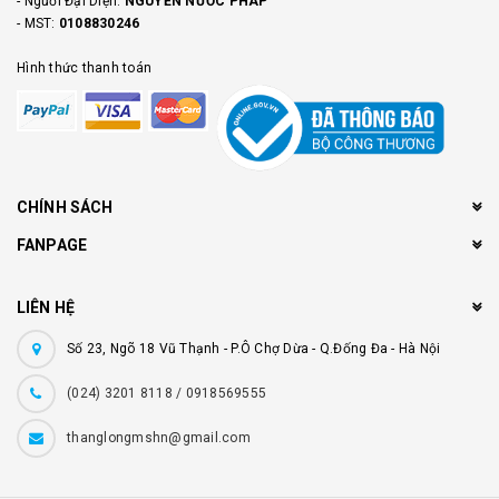
- Người Đại Diện:
NGUYỄN NƯỚC PHÁP
- MST:
0108830246
Hình thức thanh toán
CHÍNH SÁCH
FANPAGE
LIÊN HỆ
Số 23, Ngõ 18 Vũ Thạnh - P.Ô Chợ Dừa - Q.Đống Đa - Hà Nội
(024) 3201 8118 / 0918569555
thanglongmshn@gmail.com