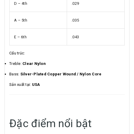
D – 4th
.029
A – 5th
.035
E – 6th
.043
Cấu trúc:
Treble:
Clear Nylon
Bass:
Silver-Plated Copper Wound / Nylon Core
Sản xuất tại:
USA
Đặc điểm nổi bật