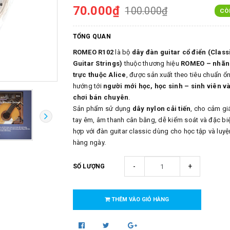
70.000₫
100.000₫
CÒ
TỔNG QUAN
ROMEO R102
là bộ
dây đàn guitar cổ điển (Class
Guitar Strings)
thuộc thương hiệu
ROMEO – nhãn
trực thuộc Alice
, được sản xuất theo tiêu chuẩn ổn
hướng tới
người mới học, học sinh – sinh viên v
chơi bán chuyên
.
Sản phẩm sử dụng
dây nylon cải tiến
, cho cảm g
tay êm, âm thanh cân bằng, dễ kiểm soát và đặc bi
hợp với đàn guitar classic dùng cho học tập và luyệ
hàng ngày.
-
+
SỐ LƯỢNG
THÊM VÀO GIỎ HÀNG