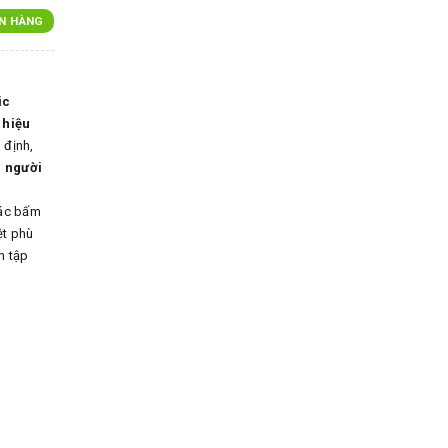
N HÀNG
ic
 hiệu
 định,
à người
iác bấm
ệt phù
n tập