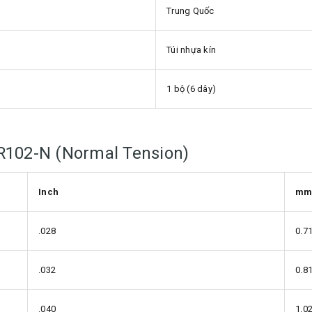
Trung Quốc
Túi nhựa kín
1 bộ (6 dây)
 R102-N (Normal Tension)
Inch
m
.028
0.7
.032
0.8
.040
1.0