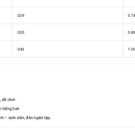
.029
0.7
.035
0.8
.043
1.0
, dễ chơi
c tiếng hơn
nh – sinh viên, đàn luyện tập.