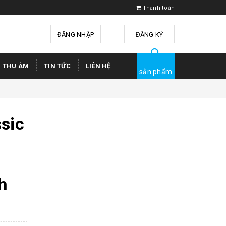
Thanh toán
ĐĂNG NHẬP
hoặc
ĐĂNG KÝ
Ị THU ÂM
TIN TỨC
LIÊN HỆ
sản phẩm
sic
h