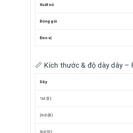
Xuất xứ
Đóng gói
Đơn vị
📏 Kích thước & độ dày dây –
Dây
1st (E)
2nd (B)
3rd (G)