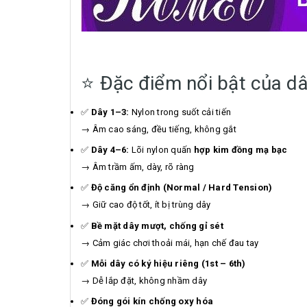
⭐ Đặc điểm nổi bật của 
✅
Dây 1–3:
Nylon trong suốt cải tiến
→ Âm cao sáng, đều tiếng, không gắt
✅
Dây 4–6:
Lõi nylon quấn
hợp kim đồng mạ bạc
→ Âm trầm ấm, dày, rõ ràng
✅
Độ căng ổn định (Normal / Hard Tension)
→ Giữ cao độ tốt, ít bị trùng dây
✅
Bề mặt dây mượt, chống gỉ sét
→ Cảm giác chơi thoải mái, hạn chế đau tay
✅
Mỗi dây có ký hiệu riêng (1st – 6th)
→ Dễ lắp đặt, không nhầm dây
✅
Đóng gói kín chống oxy hóa