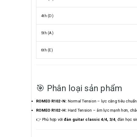
4th (D)
5th (A)
6th (E)
🎯 Phân loại sản phẩm
ROMEO R102-N:
Normal Tension – lực căng tiêu chuẩn
ROMEO R102-H:
Hard Tension – âm lực mạnh hơn, chắ
👉 Phù hợp với
đàn guitar classic 4/4, 3/4
, đàn học si