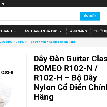
ng !
TÌM KIẾM
 THANH
ÂM THANH NHÀ THỜ
ÁNH SÁNG
THIẾT B
MEO R102-N / R102-H – Bộ Dây Nylon Cổ Điển Chính Hãng
Dây Đàn Guitar Clas
ROMEO R102-N /
R102-H – Bộ Dây
Nylon Cổ Điển Chín
Hãng