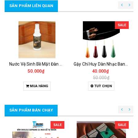
SẢN PHẨM LIÊN QUAN
SALE
Nước Vệ Sinh Bề Mặt Đàn R01 – Dung Dịch Làm Sạch Guitar, Ukulele, Piano Sáng Bóng
Gậy Chỉ Huy Dàn Nhạc Band Baton – Que Chỉ Huy Hợp Xướng, Dàn Nhạc Nhẹ, Dễ Điều Khiển
50.000₫
40.000₫
50.000₫
MUA HÀNG
TUỲ CHỌN
SẢN PHẨM BÁN CHẠY
SALE
SALE