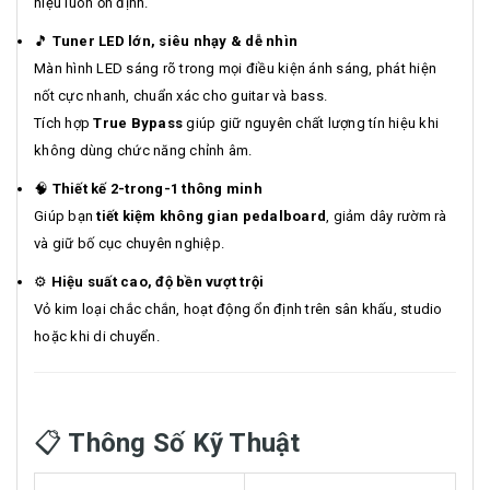
hiệu luôn ổn định.
🎵
Tuner LED lớn, siêu nhạy & dễ nhìn
Màn hình LED sáng rõ trong mọi điều kiện ánh sáng, phát hiện
nốt cực nhanh, chuẩn xác cho guitar và bass.
Tích hợp
True Bypass
giúp giữ nguyên chất lượng tín hiệu khi
không dùng chức năng chỉnh âm.
🧠
Thiết kế 2-trong-1 thông minh
Giúp bạn
tiết kiệm không gian pedalboard
, giảm dây rườm rà
và giữ bố cục chuyên nghiệp.
⚙️
Hiệu suất cao, độ bền vượt trội
Vỏ kim loại chắc chắn, hoạt động ổn định trên sân khấu, studio
hoặc khi di chuyển.
📋
Thông Số Kỹ Thuật