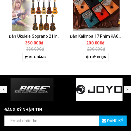
Đàn Ukulele Soprano 21 Inch Gỗ Tự Nhiên – Nhỏ Gọn, Dễ Chơi Cho Người Mới
Đàn Kalimba 17 Phím KA04 Gỗ Nguyên Khối – Full Phụ Kiện, Âm Thanh Trong Trẻo
350.000₫
200.000₫
380.000₫
230.000₫
MUA HÀNG
TUỲ CHỌN
ĐĂNG KÝ NHẬN TIN
ĐĂNG KÝ