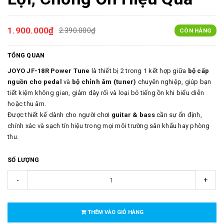
1.900.000₫
2.390.000₫
CÒN HÀNG
TỔNG QUAN
JOYO JF-18R Power Tune
là thiết bị 2 trong 1 kết hợp giữa
bộ cấp
nguồn cho pedal
và
bộ chỉnh âm (tuner)
chuyên nghiệp, giúp bạn
tiết kiệm không gian, giảm dây rối và loại bỏ tiếng ồn khi biểu diễn
hoặc thu âm.
Được thiết kế dành cho người chơi
guitar & bass
cần sự ổn định,
chính xác và sạch tín hiệu trong mọi môi trường sân khấu hay phòng
thu.
SỐ LƯỢNG
-
+
THÊM VÀO GIỎ HÀNG