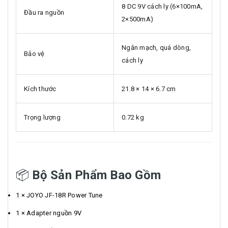
8 DC 9V cách ly (6×100mA,
Đầu ra nguồn
2×500mA)
Ngắn mạch, quá dòng,
Bảo vệ
cách ly
Kích thước
21.8 × 14 × 6.7 cm
Trọng lượng
0.72 kg
📦
Bộ Sản Phẩm Bao Gồm
1 × JOYO JF-18R Power Tune
1 × Adapter nguồn 9V