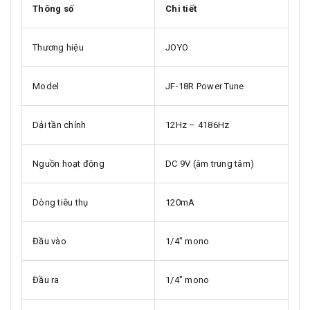
Thông số
Chi tiết
Thương hiệu
JOYO
Model
JF-18R Power Tune
Dải tần chỉnh
12Hz – 4186Hz
Nguồn hoạt động
DC 9V (âm trung tâm)
Dòng tiêu thụ
120mA
Đầu vào
1/4" mono
Đầu ra
1/4" mono