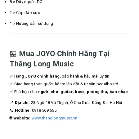
8 × Dây nguồn DC
2 × Cáp đảo cực
1 × Hướng dẫn sử dụng
🏪
Mua JOYO Chính Hãng Tại
Thăng Long Music
✅ Hàng
JOYO chính hãng
, bảo hành & hậu mãi uy tín
✅ Giao hàng toàn quốc, hỗ trợ lắp đặt & tư vấn pedalboard
✅ Phù hợp cho
người chơi guitar, bass, phòng thu, ban nhạc
📍
Địa chỉ:
23 Ngõ 18 Vũ Thạnh, Ô Chợ Dừa, Đống Đa, Hà Nội
📞
Hotline:
0918 569 555
🌐
Website:
www.thanglongmusic.vn