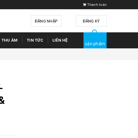
Thanh toán
ĐĂNG NHẬP
hoặc
ĐĂNG KÝ
Ị THU ÂM
TIN TỨC
LIÊN HỆ
sản phẩm
-
&