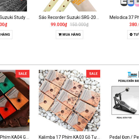
Sáo Recorder Suzuki SRG-200 Soprano 8 Lỗ Hệ Đức Nhựa ABS Cho Người Mới Học
Melodica 37 Phím Cao Cấp – Kèn Phím Pianica Kèm Hộp Cứng EVA & Phụ Kiện Đầy Đủ
0₫
150.000₫
380.000₫
MUA HÀNG
TUỲ CHỌN
SALE
SALE
Kalimba 17 Phím KA03 Gỗ Tự Nhiên – Đàn Thumb Piano Khắc Họa Tiết Full Phụ Kiện
Pedal Đơn / Pedal Đôi Trống Asanasi P-100 / P-500 – Chân Bass Trống Bền Bỉ, Độ Nhạy Cao