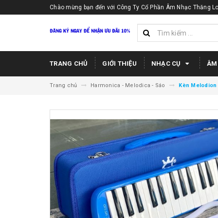
Chào mừng bạn đến với Công Ty Cổ Phần Âm Nhạc Thăng Lo
TRANG CHỦ
GIỚI THIỆU
NHẠC CỤ
ÂM
Trang chủ
Harmonica - Melodica - Sáo
Kèn Melodion 