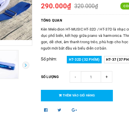
290.000₫
320.000₫
CÒ
TỔNG QUAN
Kèn Melodion HT-MUSIC HT-32D / HT-37D là nhạc c
dục phổ biến, kết hợp giữa piano và harmonica. Thi
gọn, dễ chơi, âm thanh trong trẻo, phù hợp cho học 
người mới bắt đầu và biểu diễn cơ bản.
Số phím:
HT-32D (32 PHÍM)
HT-37 (37 PH
-
+
SỐ LƯỢNG
THÊM VÀO GIỎ HÀNG