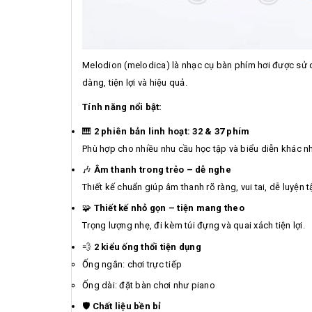
Melodion (melodica) là nhạc cụ bàn phím hơi được sử d
dàng, tiện lợi và hiệu quả.
Tính năng nổi bật:
🎹
2 phiên bản linh hoạt: 32 & 37 phím
Phù hợp cho nhiều nhu cầu học tập và biểu diễn khác n
🎶
Âm thanh trong trẻo – dễ nghe
Thiết kế chuẩn giúp âm thanh rõ ràng, vui tai, dễ luyện t
🧩
Thiết kế nhỏ gọn – tiện mang theo
Trọng lượng nhẹ, đi kèm túi đựng và quai xách tiện lợi.
💨
2 kiểu ống thổi tiện dụng
Ống ngắn: chơi trực tiếp
Ống dài: đặt bàn chơi như piano
🛡️
Chất liệu bền bỉ