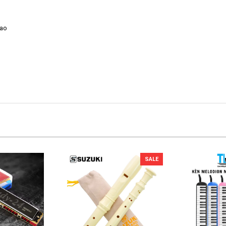
iao
SALE