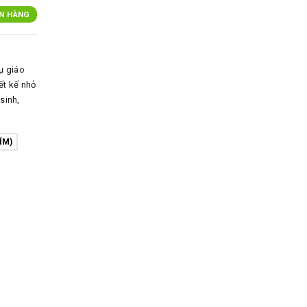
N HÀNG
ụ giáo
ết kế nhỏ
sinh,
ÍM)