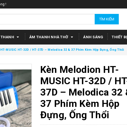
ng !
TÌM KIẾM
 THANH
ÂM THANH NHÀ THỜ
ÁNH SÁNG
THIẾT B
HT-MUSIC HT-32D / HT-37D – Melodica 32 & 37 Phím Kèm Hộp Đựng, Ống Thổi
Kèn Melodion HT-
MUSIC HT-32D / HT
37D – Melodica 32 
37 Phím Kèm Hộp
Đựng, Ống Thổi