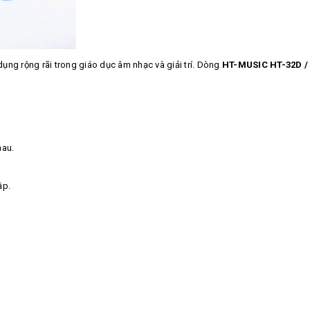
ụng rộng rãi trong giáo dục âm nhạc và giải trí. Dòng
HT-MUSIC HT-32D /
hau.
ập.