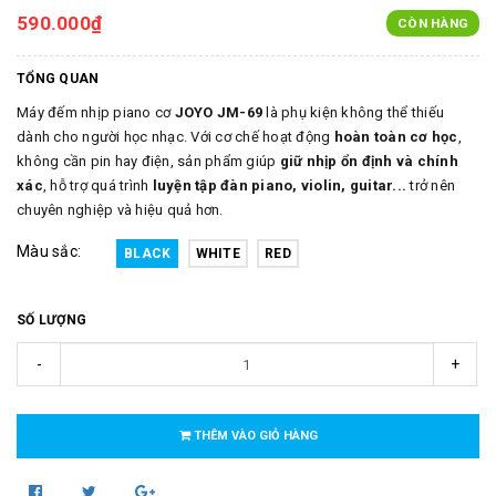
590.000₫
CÒN HÀNG
TỔNG QUAN
Máy đếm nhịp piano cơ
JOYO
JM-69
là phụ kiện không thể thiếu
dành cho người học nhạc. Với cơ chế hoạt động
hoàn toàn cơ học
,
không cần pin hay điện, sản phẩm giúp
giữ nhịp ổn định và chính
xác
, hỗ trợ quá trình
luyện tập đàn piano, violin, guitar...
trở nên
chuyên nghiệp và hiệu quả hơn.
Màu sắc:
BLACK
WHITE
RED
SỐ LƯỢNG
-
+
THÊM VÀO GIỎ HÀNG