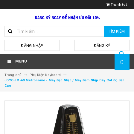
Thanh toán
TÌM KIẾM
hoặc
ĐĂNG NHẬP
ĐĂNG KÝ
0
MENU
Trang chủ
Phụ Kiện Keyboard
JOYO JM-69 Metronome - Máy Đập Nhịp / Máy Đếm Nhịp Dây Cót Độ Bền
Cao