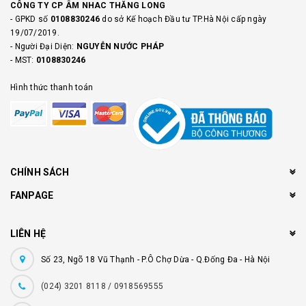
CÔNG TY CP ÂM NHAC THĂNG LONG
- GPKD số
0108830246
do sở Kế hoạch Đầu tư TP.Hà Nội cấp ngày
19/07/2019.
- Người Đại Diện:
NGUYỄN NƯỚC PHÁP
- MST:
0108830246
Hình thức thanh toán
CHÍNH SÁCH
FANPAGE
LIÊN HỆ
Số 23, Ngõ 18 Vũ Thạnh - P.Ô Chợ Dừa - Q.Đống Đa - Hà Nội
(024) 3201 8118 / 0918569555