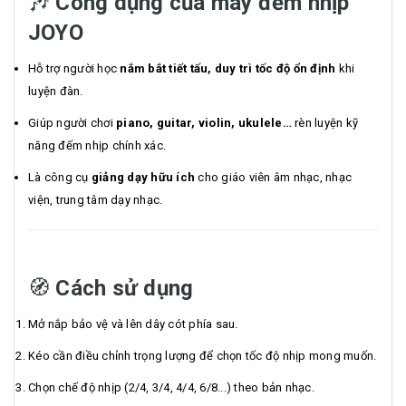
🎶
Công dụng của máy đếm nhịp
JOYO
Hỗ trợ người học
nắm bắt tiết tấu, duy trì tốc độ ổn định
khi
luyện đàn.
Giúp người chơi
piano, guitar, violin, ukulele…
rèn luyện kỹ
năng đếm nhịp chính xác.
Là công cụ
giảng dạy hữu ích
cho giáo viên âm nhạc, nhạc
viện, trung tâm dạy nhạc.
🧭
Cách sử dụng
Mở nắp bảo vệ và lên dây cót phía sau.
Kéo cần điều chỉnh trọng lượng để chọn tốc độ nhịp mong muốn.
Chọn chế độ nhịp (2/4, 3/4, 4/4, 6/8...) theo bản nhạc.