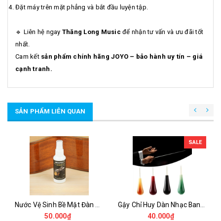
Đặt máy trên mặt phẳng và bắt đầu luyện tập.
🔹 Liên hệ ngay
Thăng Long Music
để nhận tư vấn và ưu đãi tốt
nhất.
Cam kết
sản phẩm chính hãng JOYO – bảo hành uy tín – giá
cạnh tranh.
SẢN PHẨM LIÊN QUAN
SALE
Nước Vệ Sinh Bề Mặt Đàn R01 – Dung Dịch Làm Sạch Guitar, Ukulele, Piano Sáng Bóng
Gậy Chỉ Huy Dàn Nhạc Band Baton – Que Chỉ Huy Hợp Xướng, Dàn Nhạc Nhẹ, Dễ Điều Khiển
50.000₫
40.000₫