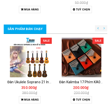
50.000₫
MUA HÀNG
TUỲ CHỌN
SẢN PHẨM BÁN CHẠY
SALE
SALE
Đàn Ukulele Soprano 21 Inch Gỗ Tự Nhiên – Nhỏ Gọn, Dễ Chơi Cho Người Mới
Đàn Kalimba 17 Phím KA04 Gỗ Nguyên Khối – Full Phụ Kiện, Âm Thanh Trong Trẻo
350.000₫
200.000₫
380.000₫
230.000₫
MUA HÀNG
TUỲ CHỌN