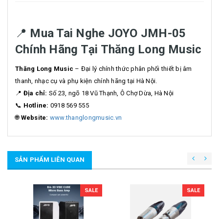
📍
Mua Tai Nghe JOYO JMH-05
Chính Hãng Tại Thăng Long Music
Thăng Long Music
– Đại lý chính thức phân phối thiết bị âm
thanh, nhạc cụ và phụ kiện chính hãng tại Hà Nội.
📍
Địa chỉ:
Số 23, ngõ 18 Vũ Thạnh, Ô Chợ Dừa, Hà Nội
📞
Hotline:
0918 569 555
🌐
Website:
www.thanglongmusic.vn
SẢN PHẨM LIÊN QUAN
SALE
SALE