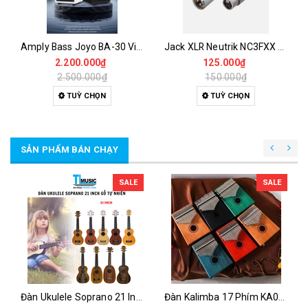
Amply Bass Joyo BA-30 Vibe Cube 30W Bluetooth 5.1 OTG Có Compressor & EQ 3 Band
Jack XLR Neutrik NC3FXX & NC3MXX 3 Pin – Đầu Canon Đực Cái Chính Hãng Hàn Dây Cao Cấp
2.200.000₫
125.000₫
2.500.000₫
150.000₫
TUỲ CHỌN
TUỲ CHỌN
SẢN PHẨM BÁN CHẠY
SALE
SALE
Đàn Ukulele Soprano 21 Inch Gỗ Tự Nhiên – Nhỏ Gọn, Dễ Chơi Cho Người Mới
Đàn Kalimba 17 Phím KA04 Gỗ Nguyên Khối – Full Phụ Kiện, Âm Thanh Trong Trẻo