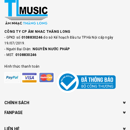
CÔNG TY CP ÂM NHAC THĂNG LONG
- GPKD số
0108830246
do sở Kế hoạch Đầu tư TP.Hà Nội cấp ngày
19/07/2019.
- Người Đại Diện:
NGUYỄN NƯỚC PHÁP
- MST:
0108830246
Hình thức thanh toán
CHÍNH SÁCH
FANPAGE
LIÊN HỆ