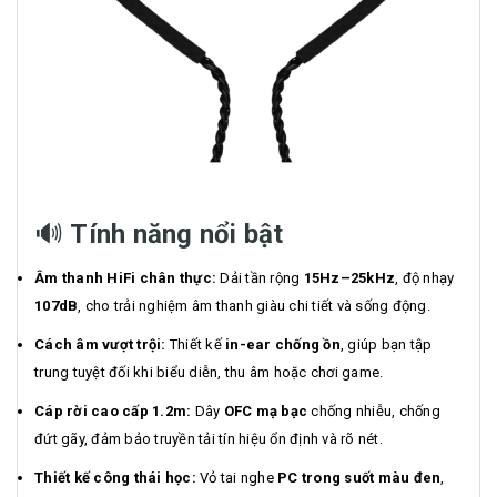
🔊
Tính năng nổi bật
Âm thanh HiFi chân thực:
Dải tần rộng
15Hz–25kHz
, độ nhạy
107dB
, cho trải nghiệm âm thanh giàu chi tiết và sống động.
Cách âm vượt trội:
Thiết kế
in-ear chống ồn
, giúp bạn tập
trung tuyệt đối khi biểu diễn, thu âm hoặc chơi game.
Cáp rời cao cấp 1.2m:
Dây
OFC mạ bạc
chống nhiễu, chống
đứt gãy, đảm bảo truyền tải tín hiệu ổn định và rõ nét.
Thiết kế công thái học:
Vỏ tai nghe
PC trong suốt màu đen
,