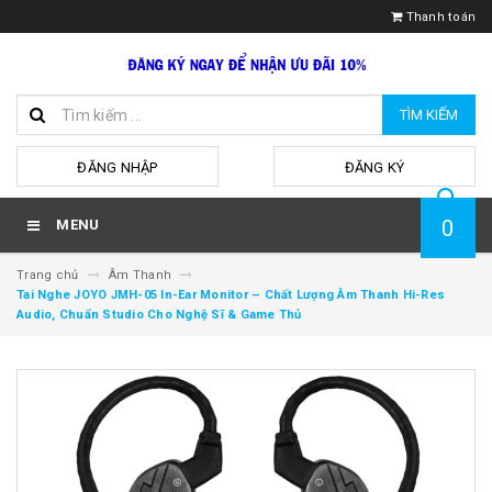
Thanh toán
TÌM KIẾM
hoặc
ĐĂNG NHẬP
ĐĂNG KÝ
0
MENU
Trang chủ
Âm Thanh
Tai Nghe JOYO JMH-05 In-Ear Monitor – Chất Lượng Âm Thanh Hi-Res
Audio, Chuẩn Studio Cho Nghệ Sĩ & Game Thủ