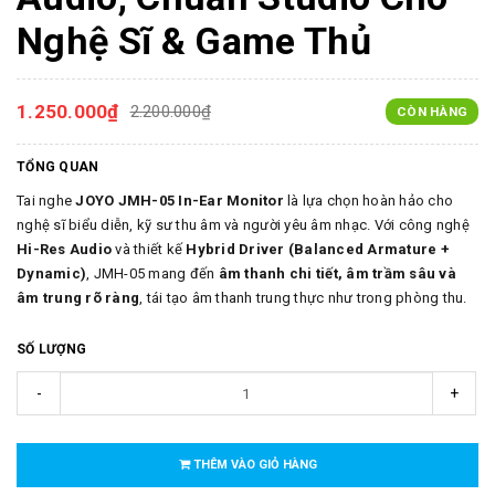
Nghệ Sĩ & Game Thủ
1.250.000₫
2.200.000₫
CÒN HÀNG
TỔNG QUAN
Tai nghe
JOYO JMH-05 In-Ear Monitor
là lựa chọn hoàn hảo cho
nghệ sĩ biểu diễn, kỹ sư thu âm và người yêu âm nhạc. Với công nghệ
Hi-Res Audio
và thiết kế
Hybrid Driver (Balanced Armature +
Dynamic)
, JMH-05 mang đến
âm thanh chi tiết, âm trầm sâu và
âm trung rõ ràng
, tái tạo âm thanh trung thực như trong phòng thu.
SỐ LƯỢNG
-
+
THÊM VÀO GIỎ HÀNG