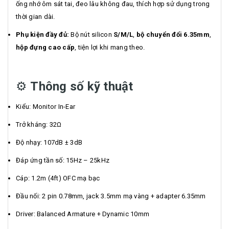
ống nhớ ôm sát tai, đeo lâu không đau, thích hợp sử dụng trong
thời gian dài.
Phụ kiện đầy đủ:
Bộ nút silicon
S/M/L
,
bộ chuyển đổi 6.35mm
,
hộp đựng cao cấp
, tiện lợi khi mang theo.
⚙️
Thông số kỹ thuật
Kiểu: Monitor In-Ear
Trở kháng: 32Ω
Độ nhạy: 107dB ± 3dB
Đáp ứng tần số: 15Hz – 25kHz
Cáp: 1.2m (4ft) OFC mạ bạc
Đầu nối: 2 pin 0.78mm, jack 3.5mm mạ vàng + adapter 6.35mm
Driver: Balanced Armature + Dynamic 10mm