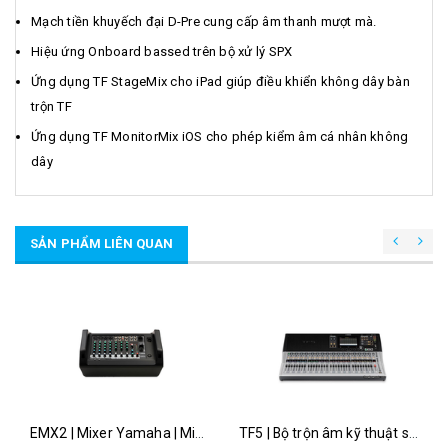
Mạch tiền khuyếch đại D-Pre cung cấp âm thanh mượt mà.
Hiệu ứng Onboard bassed trên bộ xử lý SPX
Ứng dụng TF StageMix cho iPad giúp điều khiển không dây bàn
trộn TF
Ứng dụng TF MonitorMix iOS cho phép kiểm âm cá nhân không
dây
SẢN PHẨM LIÊN QUAN
EMX2 | Mixer Yamaha | Mixer kèm công suất
TF5 | Bộ trộn âm kỹ thuật số Yamaha