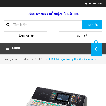
Thanh toán
TÌM KIẾM
hoặc
ĐĂNG NHẬP
ĐĂNG KÝ
0
MENU
Trang chủ
Mixer Nhà Thờ
TF3 | Bộ trộn âm kỹ thuật số Yamaha