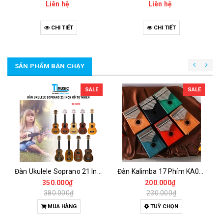
Liên hệ
Liên hệ
CHI TIẾT
CHI TIẾT
SẢN PHẨM BÁN CHẠY
SALE
SALE
Đàn Ukulele Soprano 21 Inch Gỗ Tự Nhiên – Nhỏ Gọn, Dễ Chơi Cho Người Mới
Đàn Kalimba 17 Phím KA04 Gỗ Nguyên Khối – Full Phụ Kiện, Âm Thanh Trong Trẻo
350.000₫
200.000₫
380.000₫
230.000₫
MUA HÀNG
TUỲ CHỌN