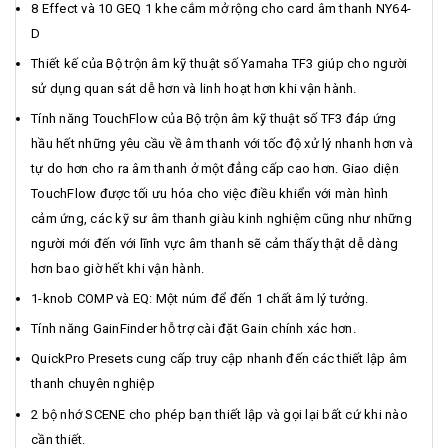
8 Effect và 10 GEQ 1 khe cắm mở rộng cho card âm thanh NY64-
D
Thiết kế của Bộ trộn âm kỹ thuật số Yamaha TF3 giúp cho người
sử dụng quan sát dễ hơn và linh hoạt hơn khi vận hành.
Tính năng TouchFlow của Bộ trộn âm kỹ thuật số TF3 đáp ứng
hầu hết những yêu cầu về âm thanh với tốc độ xử lý nhanh hơn và
tự do hơn cho ra âm thanh ở một đẳng cấp cao hơn. Giao diện
TouchFlow được tối ưu hóa cho việc điều khiển với màn hình
cảm ứng, các kỹ sư âm thanh giàu kinh nghiệm cũng như những
người mới đến với lĩnh vực âm thanh sẽ cảm thấy thật dễ dàng
hơn bao giờ hết khi vận hành.
1-knob COMP và EQ: Một núm để đến 1 chất âm lý tưởng.
Tính năng GainFinder hỗ trợ cài đặt Gain chính xác hơn.
QuickPro Presets cung cấp truy cập nhanh đến các thiết lập âm
thanh chuyên nghiệp
2 bộ nhớ SCENE cho phép bạn thiết lập và gọi lại bất cứ khi nào
cần thiết.