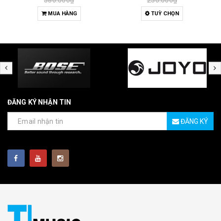
380.000₫
230.000₫
MUA HÀNG
TUỲ CHỌN
ĐĂNG KÝ NHẬN TIN
ĐĂNG KÝ