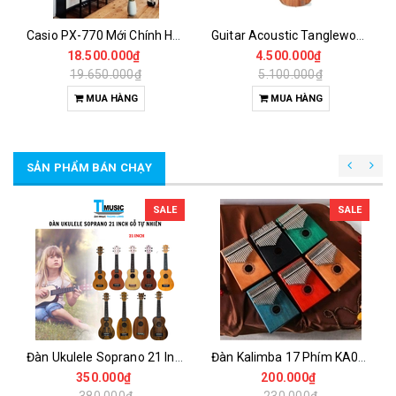
Casio PX-770 Mới Chính Hãng
Guitar Acoustic Tanglewood TWU DCE chính hãng
18.500.000₫
4.500.000₫
19.650.000₫
5.100.000₫
MUA HÀNG
MUA HÀNG
SẢN PHẨM BÁN CHẠY
SALE
SALE
Đàn Ukulele Soprano 21 Inch Gỗ Tự Nhiên – Nhỏ Gọn, Dễ Chơi Cho Người Mới
Đàn Kalimba 17 Phím KA04 Gỗ Nguyên Khối – Full Phụ Kiện, Âm Thanh Trong Trẻo
350.000₫
200.000₫