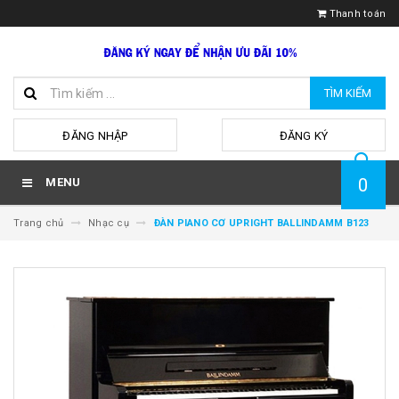
Thanh toán
TÌM KIẾM
hoặc
ĐĂNG NHẬP
ĐĂNG KÝ
0
MENU
Trang chủ
Nhạc cụ
ĐÀN PIANO CƠ UPRIGHT BALLINDAMM B123