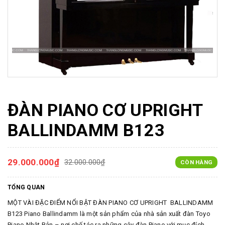
ĐÀN PIANO CƠ UPRIGHT
BALLINDAMM B123
29.000.000₫
32.000.000₫
CÒN HÀNG
TỔNG QUAN
MỘT VÀI ĐẶC ĐIỂM NỔI BẬT ĐÀN PIANO CƠ UPRIGHT BALLINDAMM
B123 Piano Ballindamm là một sản phẩm của nhà sản xuất đàn Toyo
Piano Nhật Bản – nơi chế tác ra những cây đàn Piano với mục đích