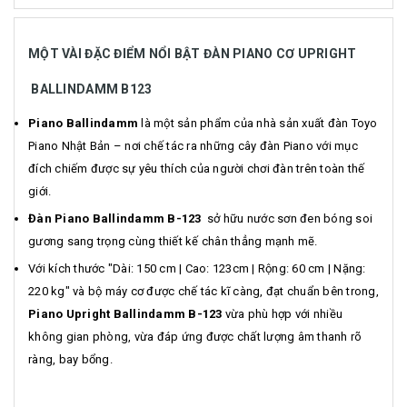
MỘT VÀI ĐẶC ĐIỂM NỔI BẬT ĐÀN PIANO CƠ UPRIGHT
BALLINDAMM B123
Piano Ballindamm
là một sản phẩm của nhà sản xuất đàn Toyo
Piano Nhật Bản – nơi chế tác ra những cây đàn Piano với mục
đích chiếm được sự yêu thích của người chơi đàn trên toàn thế
giới.
Đàn Piano Ballindamm B-123
sở hữu nước sơn đen bóng soi
gương sang trọng cùng thiết kế chân thẳng mạnh mẽ.
Với kích thước "Dài: 150 cm | Cao: 123cm | Rộng: 60 cm | Nặng:
220 kg" và bộ máy cơ được chế tác kĩ càng, đạt chuẩn bên trong,
Piano Upright Ballindamm B-123
vừa phù hợp với nhiều
không gian phòng, vừa đáp ứng được chất lượng âm thanh rõ
ràng, bay bổng.