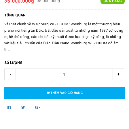
35.000.000₫
38.000.000₫
CÒN HÀNG
TỔNG QUAN
Vài nét chính về Weinburg WE-118DM: Weinburg là một thương hiệu
piano nổi tiếng tại Đức, bắt đầu sản xuất từ những năm 1987 với công
nghệ thủ công, các chi tiết kỹ thuật được lựa chọn kỹ càng, là những
vật liệu tiêu chuẩn của Đức. Đàn Piano Weinburg WE-118DM có âm
th...
SỐ LƯỢNG
-
+
THÊM VÀO GIỎ HÀNG