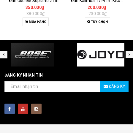
Đàn Ukulele Soprano 21 Inch Gỗ Tự Nhiên – Nhỏ Gọn, Dễ Chơi Cho Người Mới
Đàn Kalimba 17 Phím KA04 Gỗ Nguyên Khối – Full Phụ Kiện, Âm Thanh Trong Trẻo
350.000₫
200.000₫
380.000₫
230.000₫
MUA HÀNG
TUỲ CHỌN
ĐĂNG KÝ NHẬN TIN
ĐĂNG KÝ