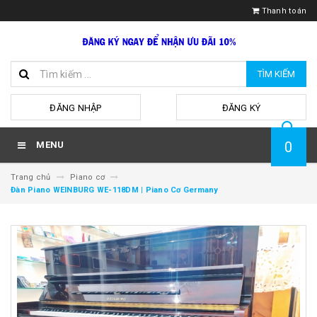
Thanh toán
TÌM KIẾM
hoặc
ĐĂNG NHẬP
ĐĂNG KÝ
0
MENU
Trang chủ
Piano cơ
Đàn Piano WEINBURG WE-118DM | Piano Cơ Germany