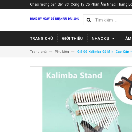
Chào mừng bạn đến với Công Ty Cổ Phần Âm Nhạc Thăng Lo
TRANG CHỦ
GIỚI THIỆU
NHẠC CỤ
ÂM
Trang chủ
Phụ kiện
Giá Đỡ Kalimba Gỗ Mini Cao Cấp 