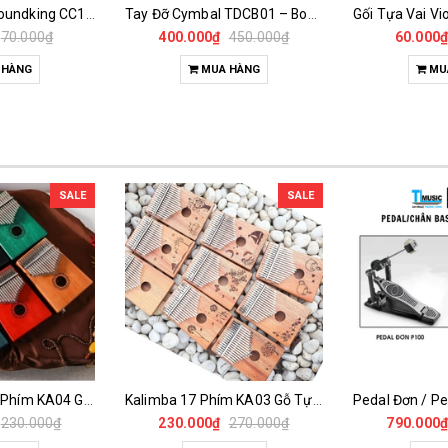
Jack 6.35mm Soundking CC109 Chính Hãng | Đầu Jack Mono TS Cho Guitar, Keyboard, Mixer
Tay Đỡ Cymbal TDCB01 – Boom Arm Gắn Cymbal Chuyên Dụng Cho Dàn Trống
70.000₫
400.000₫
450.000₫
60.000
 HÀNG
MUA HÀNG
MU
SALE
SALE
Đàn Kalimba 17 Phím KA04 Gỗ Nguyên Khối – Full Phụ Kiện, Âm Thanh Trong Trẻo
Kalimba 17 Phím KA03 Gỗ Tự Nhiên – Đàn Thumb Piano Khắc Họa Tiết Full Phụ Kiện
230.000₫
230.000₫
270.000₫
790.000