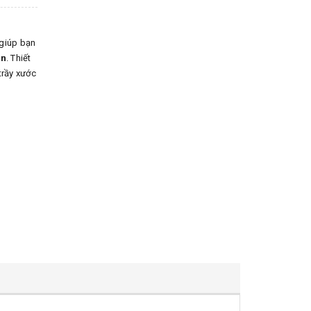
 giúp bạn
ơn
. Thiết
trầy xước