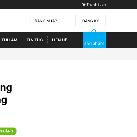
Thanh toán
ĐĂNG NHẬP
hoặc
ĐĂNG KÝ
Ị THU ÂM
TIN TỨC
LIÊN HỆ
sản phẩm
ống
ng
N HÀNG