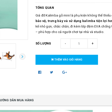
TỔNG QUAN
Giá đỡ Kalimba gỗ mini là phụ kiện không thể thiếu
bảo vệ, trưng bày và sử dụng kalimba tiện lợi h
kế nhỏ gọn, chắc chắn, đi kèm lớp đệm EVA chống 
– phù hợp cho cả người chơi tại nhà và studio.
-
+
SỐ LƯỢNG
THÊM VÀO GIỎ HÀNG
ƯỚNG DẪN MUA HÀNG