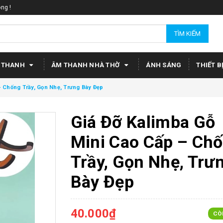
ng !
TÌM KIẾM
 THANH
ÂM THANH NHÀ THỜ
ÁNH SÁNG
THIẾT B
– Chống Trầy, Gọn Nhẹ, Trưng Bày Đẹp
Giá Đỡ Kalimba Gỗ
Mini Cao Cấp – Ch
Trầy, Gọn Nhẹ, Trư
Bày Đẹp
40.000₫
CÒ