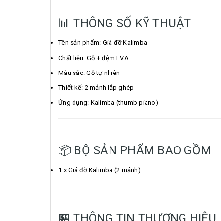
📊 THÔNG SỐ KỸ THUẬT
Tên sản phẩm: Giá đỡ Kalimba
Chất liệu: Gỗ + đệm EVA
Màu sắc: Gỗ tự nhiên
Thiết kế: 2 mảnh lắp ghép
Ứng dụng: Kalimba (thumb piano)
📦 BỘ SẢN PHẨM BAO GỒM
1 x Giá đỡ Kalimba (2 mảnh)
🏪 THÔNG TIN THƯƠNG HIỆU