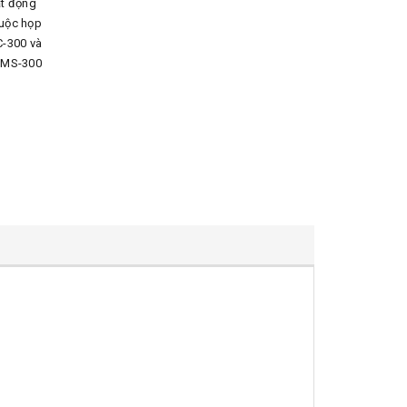
ạt động
cuộc họp
C-300 và
 IMS-300