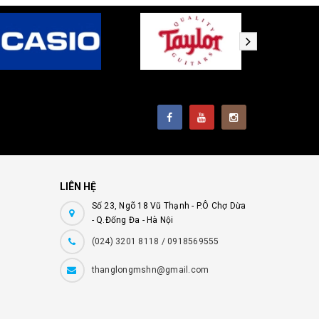
LIÊN HỆ
Số 23, Ngõ 18 Vũ Thạnh - P.Ô Chợ Dừa
- Q.Đống Đa - Hà Nội
(024) 3201 8118 / 0918569555
thanglongmshn@gmail.com