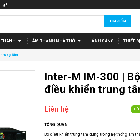
ng !
TÌM KIẾM
 THANH
ÂM THANH NHÀ THỜ
ÁNH SÁNG
THIẾT B
n trung tâm
Inter-M IM-300 | B
điều khiển trung t
Liên hệ
CÒ
TỔNG QUAN
Bộ điều khiển trung tâm dùng trong hệ thống âm th