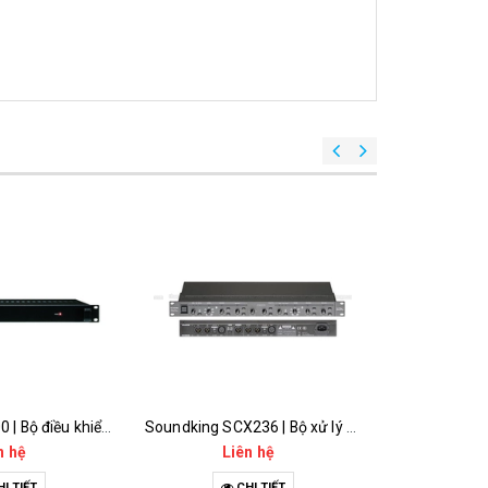
Inter-M IMS-300 | Bộ điều khiển trung tâm mở rộng
Soundking SCX236 | Bộ xử lý tín hiệu
n hệ
Liên hệ
Li
I TIẾT
CHI TIẾT
C