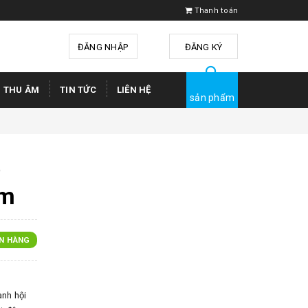
Thanh toán
ĐĂNG NHẬP
hoặc
ĐĂNG KÝ
Ị THU ÂM
TIN TỨC
LIÊN HỆ
sản phẩm
ộ
âm
N HÀNG
anh hội