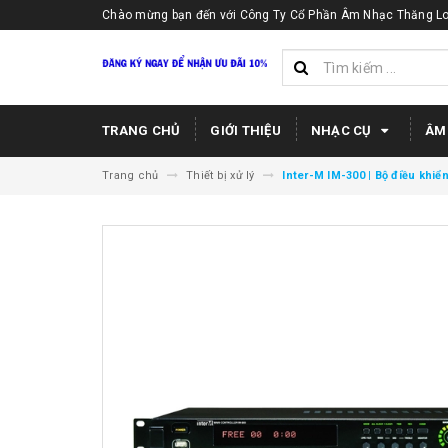
Chào mừng bạn đến với Công Ty Cổ Phần Âm Nhạc Thăng Lo
TRANG CHỦ
GIỚI THIỆU
NHẠC CỤ
ÂM
Trang chủ
Thiết bị xử lý
Inter-M IM-300 | Bộ điều khiể