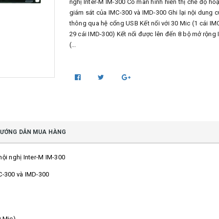
nghị Inter-M IM-300 Có màn hình hiển thị chế độ ho
giám sát của IMC-300 và IMD-300 Ghi lại nội dung 
thông qua hệ cổng USB Kết nối với 30 Mic (1 cái IM
29 cái IMD-300) Kết nối được lên đến 8 bộ mở rộng
(...
ƯỚNG DẪN MUA HÀNG
ội nghị Inter-M IM-300
MC-300 và IMD-300
0 Mic)