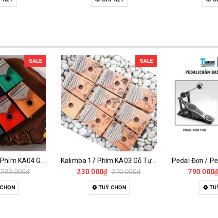
SALE
SALE
Đàn Kalimba 17 Phím KA04 Gỗ Nguyên Khối – Full Phụ Kiện, Âm Thanh Trong Trẻo
Kalimba 17 Phím KA03 Gỗ Tự Nhiên – Đàn Thumb Piano Khắc Họa Tiết Full Phụ Kiện
230.000₫
230.000₫
270.000₫
790.000
 CHỌN
TUỲ CHỌN
TU