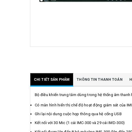
CHI TIẾT SẢN PHẨM
THÔNG TIN THANH TOÁN
H
Bộ điều khiển trung tâm dùng trong hệ thống âm thanh h
Có màn hình hiển thị chế độ hoạt động giám sát của I
Ghi lại nội dung cuộc họp thông qua hệ cổng USB
Kết nối với 30 Mic (1 cái IMC-300 và 29 cái IMD-300)
Kết nối được lên đến 8 bộ mở rộng IMS-300 (lên đến 25