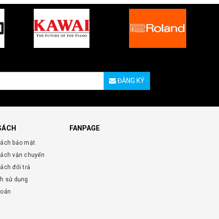
ĐĂNG KÝ
SÁCH
FANPAGE
sách bảo mật
sách vận chuyển
ách đổi trả
nh sử dụng
toán