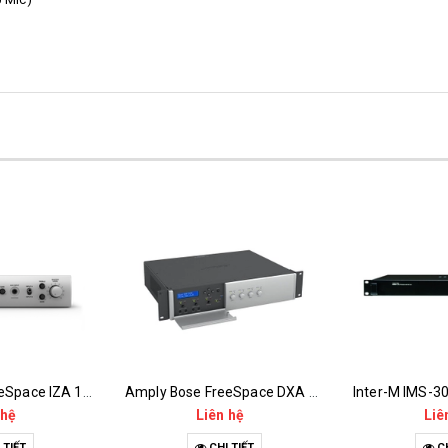
Amply Bose FreeSpace IZA 190-HZ
Amply Bose FreeSpace DXA 2120
 hệ
Liên hệ
Liê
 TIẾT
CHI TIẾT
CH