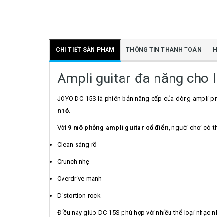
CHI TIẾT SẢN PHẨM
THÔNG TIN THANH TOÁN
H
Ampli guitar đa năng cho l
JOYO DC-15S là phiên bản nâng cấp của dòng ampli pra
nhỏ
.
Với
9 mô phỏng ampli guitar cổ điển
, người chơi có 
Clean sáng rõ
Crunch nhẹ
Overdrive mạnh
Distortion rock
Điều này giúp DC-15S phù hợp với nhiều thể loại nhạc 