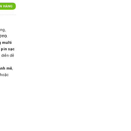
N HÀNG
ăng,
OYO
.
g multi
 pin sạc
u diễn dễ
ạnh mẽ
,
 hoặc