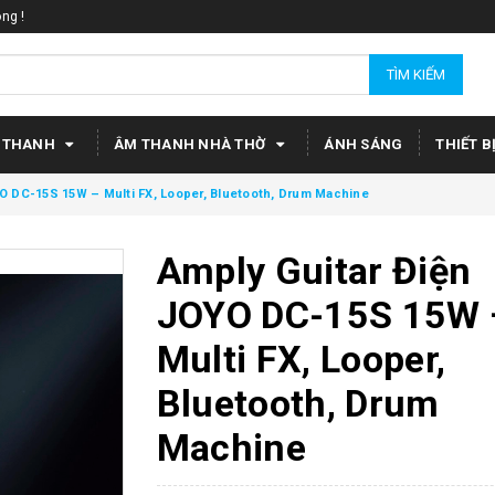
ng !
TÌM KIẾM
 THANH
ÂM THANH NHÀ THỜ
ÁNH SÁNG
THIẾT B
YO DC-15S 15W – Multi FX, Looper, Bluetooth, Drum Machine
Amply Guitar Điện
JOYO DC-15S 15W 
Multi FX, Looper,
Bluetooth, Drum
Machine