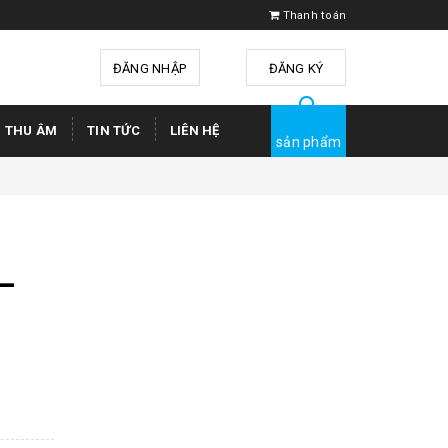
Thanh toán
ĐĂNG NHẬP
hoặc
ĐĂNG KÝ
Ị THU ÂM
TIN TỨC
LIÊN HỆ
sản phẩm
–