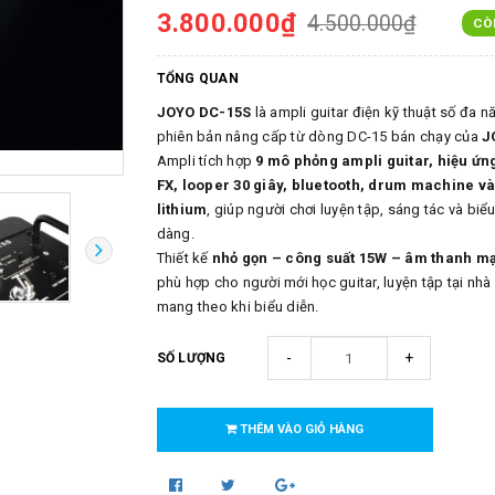
3.800.000₫
4.500.000₫
CÒ
TỔNG QUAN
JOYO DC-15S
là ampli guitar điện kỹ thuật số đa n
phiên bản nâng cấp từ dòng DC-15 bán chạy của
J
Ampli tích hợp
9 mô phỏng ampli guitar, hiệu ứn
FX, looper 30 giây, bluetooth, drum machine và
lithium
, giúp người chơi luyện tập, sáng tác và biể
dàng.
Thiết kế
nhỏ gọn – công suất 15W – âm thanh m
phù hợp cho người mới học guitar, luyện tập tại nhà
mang theo khi biểu diễn.
-
+
SỐ LƯỢNG
THÊM VÀO GIỎ HÀNG