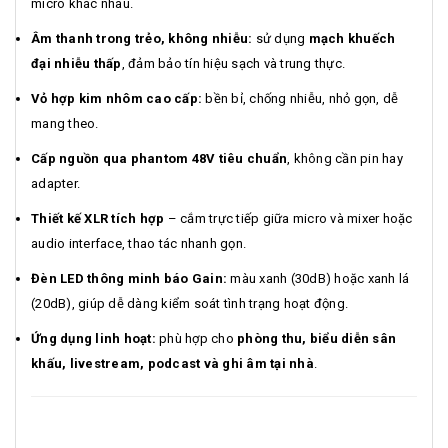
micro khác nhau.
Âm thanh trong trẻo, không nhiễu:
sử dụng
mạch khuếch
đại nhiễu thấp
, đảm bảo tín hiệu sạch và trung thực.
Vỏ hợp kim nhôm cao cấp:
bền bỉ, chống nhiễu, nhỏ gọn, dễ
mang theo.
Cấp nguồn qua phantom 48V tiêu chuẩn
, không cần pin hay
adapter.
Thiết kế XLR tích hợp
– cắm trực tiếp giữa micro và mixer hoặc
audio interface, thao tác nhanh gọn.
Đèn LED thông minh báo Gain:
màu xanh (30dB) hoặc xanh lá
(20dB), giúp dễ dàng kiểm soát tình trạng hoạt động.
Ứng dụng linh hoạt:
phù hợp cho
phòng thu, biểu diễn sân
khấu, livestream, podcast và ghi âm tại nhà
.