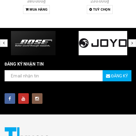
380.000₫
230.000₫
MUA HÀNG
TUỲ CHỌN
ĐĂNG KÝ NHẬN TIN
ĐĂNG KÝ