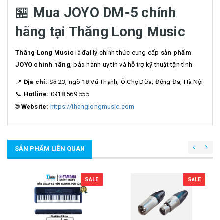
🏪
Mua JOYO DM-5 chính
hãng tại Thăng Long Music
Thăng Long Music
là đại lý chính thức cung cấp
sản phẩm
JOYO chính hãng
, bảo hành uy tín và hỗ trợ kỹ thuật tận tình.
📍
Địa chỉ:
Số 23, ngõ 18 Vũ Thạnh, Ô Chợ Dừa, Đống Đa, Hà Nội
📞
Hotline:
0918 569 555
🌐
Website:
https://thanglongmusic.com
SẢN PHẨM LIÊN QUAN
SALE
SALE