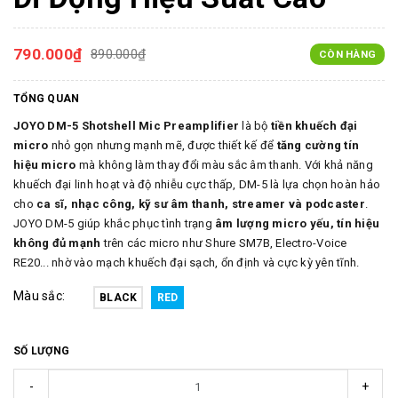
790.000₫
890.000₫
CÒN HÀNG
TỔNG QUAN
JOYO DM-5 Shotshell Mic Preamplifier
là bộ
tiền khuếch đại
micro
nhỏ gọn nhưng mạnh mẽ, được thiết kế để
tăng cường tín
hiệu micro
mà không làm thay đổi màu sắc âm thanh. Với khả năng
khuếch đại linh hoạt và độ nhiễu cực thấp, DM-5 là lựa chọn hoàn hảo
cho
ca sĩ, nhạc công, kỹ sư âm thanh, streamer và podcaster
.
JOYO DM-5 giúp khắc phục tình trạng
âm lượng micro yếu, tín hiệu
không đủ mạnh
trên các micro như Shure SM7B, Electro-Voice
RE20... nhờ vào mạch khuếch đại sạch, ổn định và cực kỳ yên tĩnh.
Màu sắc:
BLACK
RED
SỐ LƯỢNG
-
+