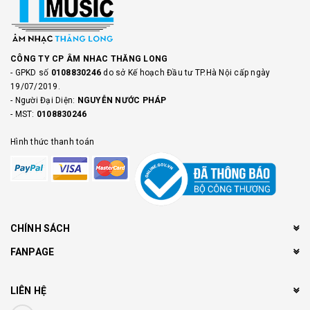
CÔNG TY CP ÂM NHAC THĂNG LONG
- GPKD số
0108830246
do sở Kế hoạch Đầu tư TP.Hà Nội cấp ngày
19/07/2019.
- Người Đại Diện:
NGUYỄN NƯỚC PHÁP
- MST:
0108830246
Hình thức thanh toán
CHÍNH SÁCH
FANPAGE
LIÊN HỆ