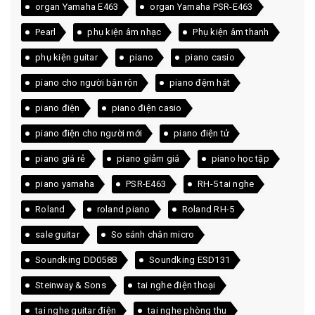
organ Yamaha E463
organ Yamaha PSR-E463
Pearl
phụ kiện âm nhạc
Phụ kiện âm thanh
phụ kiện guitar
piano
piano casio
piano cho người bận rộn
piano đệm hát
piano điện
piano điện casio
piano điện cho người mới
piano điện tử
piano giá rẻ
piano giảm giá
piano học tập
piano yamaha
PSR-E463
RH-5 tai nghe
Roland
roland piano
Roland RH-5
sale guitar
So sánh chân micro
Soundking DD058B
Soundking ESD131
Steinway & Sons
tai nghe điện thoại
tai nghe guitar điện
tai nghe phòng thu