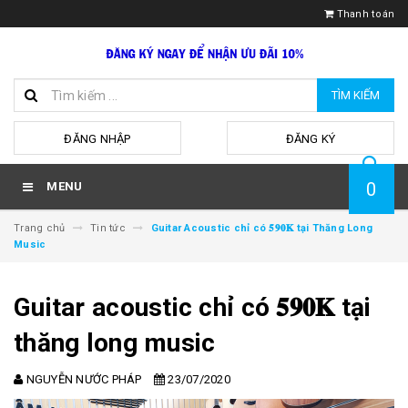
Thanh toán
TÌM KIẾM
hoặc
ĐĂNG NHẬP
ĐĂNG KÝ
0
MENU
Trang chủ
Tin tức
Guitar Acoustic chỉ có 𝟓𝟗𝟎𝐊 tại Thăng Long
Music
Guitar acoustic chỉ có 𝟓𝟗𝟎𝐊 tại
thăng long music
NGUYỄN NƯỚC PHÁP
23/07/2020