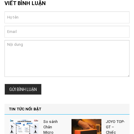
VIẾT BÌNH LUẬN
GỬI BÌNH LUẬN
TIN TỨC NỔI BẬT
So sánh
JOYO TOP-
Chân
GT –
Micro
Chiếc