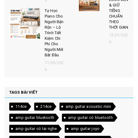
& GIỮ
Tự Học
TIẾNG
Piano Cho
CHUẨN
Người Bận
THEO
Rộn – Lộ
THỜI GIAN
Trình Tiết
13/01/202
Kiệm Chi
6
Phí Cho
Người Mới
Bắt Đầu
11/05/202
6
TAGS BÀI VIẾT
114ce
214ce
amp guitar acoustic mini
amp guitar bluetooth
amp guitar có bluetooth
amp guitar có tai nghe
amp guitar joyo