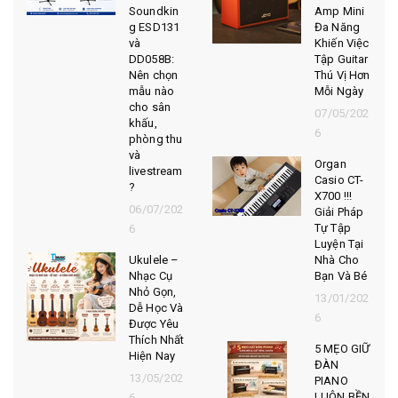
Soundkin
Amp Mini
g ESD131
Đa Năng
và
Khiến Việc
DD058B:
Tập Guitar
Nên chọn
Thú Vị Hơn
mẫu nào
Mỗi Ngày
cho sân
07/05/202
khấu,
6
phòng thu
và
Organ
livestream
Casio CT-
?
X700 !!!
06/07/202
Giải Pháp
Tự Tập
6
Luyện Tại
Ukulele –
Nhà Cho
Nhạc Cụ
Bạn Và Bé
Nhỏ Gọn,
13/01/202
Dễ Học Và
6
Được Yêu
Thích Nhất
5 MẸO GIỮ
Hiện Nay
ĐÀN
13/05/202
PIANO
LUÔN BỀN
6