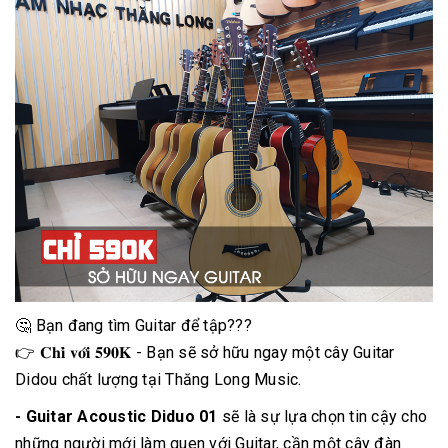
🤔 Bạn đang tìm Guitar để tập???
👉 𝐂𝐡𝐢̉ 𝐯𝐨̛́𝐢 𝟓𝟗𝟎𝐊 - Bạn sẽ sở hữu ngay một cây Guitar
Didou chất lượng tại Thăng Long Music.
- Guitar Acoustic Diduo 01
sẽ là sự lựa chọn tin cậy cho
những người mới làm quen với Guitar, cần một cây đàn