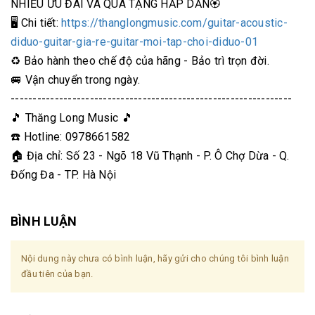
NHIỀU ƯU ĐÃI VÀ QUÀ TẶNG HẤP DẪN🏵
🖥 Chi tiết:
https://thanglongmusic.com/guitar-acoustic-
diduo-guitar-gia-re-guitar-moi-tap-choi-diduo-01
♻️ Bảo hành theo chế độ của hãng - Bảo trì trọn đời.
🚐 Vận chuyển trong ngày.
----------------------------------------------------------------
🎵 Thăng Long Music 🎵
☎️ Hotline: 0978661582
🏠 Địa chỉ: Số 23 - Ngõ 18 Vũ Thạnh - P. Ô Chợ Dừa - Q.
Đống Đa - TP. Hà Nội
BÌNH LUẬN
Nội dung này chưa có bình luận, hãy gửi cho chúng tôi bình luận
đầu tiên của bạn.