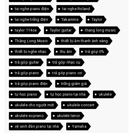
tai nghe piano điện
tai nghe Roland
tai nghe trống điện
Takamine
Taylor
taylor 114ce
Taylor guitar
thang long music
Thăng Long Music
thiết bị âm thanh ánh sáng
thiết bị nghe nhạc
thu âm
trả góp 0%
trả góp guitar
trả góp nhạc cụ
trả góp piano
trả góp piano cơ
trả góp piano điện
trống giảm giá
tự học piano
tự học piano tại nhà
ukulele
ukulele cho người mới
ukulele concert
ukulele soprano
ukulele tenor
vệ sinh đàn piano tại nhà
Yamaha