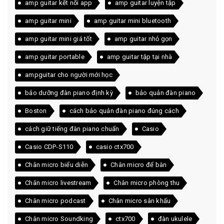
amp guitar kết nối app
amp guitar luyện tập
amp guitar mini
amp guitar mini bluetooth
amp guitar mini giá tốt
amp guitar nhỏ gọn
amp guitar portable
amp guitar tập tại nhà
ampguitar cho người mới học
bảo dưỡng đàn piano định kỳ
bảo quản đàn piano
Boston
cách bảo quản đàn piano đúng cách
cách giữ tiếng đàn piano chuẩn
Casio
Casio CDP-S110
casio ctx700
Chân micro biểu diễn
Chân micro để bàn
Chân micro livestream
Chân micro phòng thu
Chân micro podcast
Chân micro sân khấu
Chân micro Soundking
ctx700
đàn ukulele