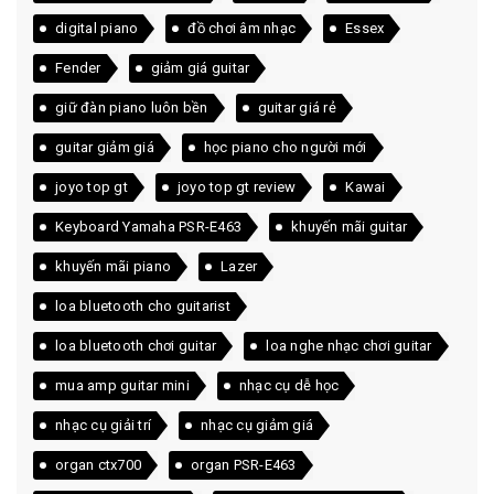
digital piano
đồ chơi âm nhạc
Essex
Fender
giảm giá guitar
giữ đàn piano luôn bền
guitar giá rẻ
guitar giảm giá
học piano cho người mới
joyo top gt
joyo top gt review
Kawai
Keyboard Yamaha PSR-E463
khuyến mãi guitar
khuyến mãi piano
Lazer
loa bluetooth cho guitarist
loa bluetooth chơi guitar
loa nghe nhạc chơi guitar
mua amp guitar mini
nhạc cụ dễ học
nhạc cụ giải trí
nhạc cụ giảm giá
organ ctx700
organ PSR-E463