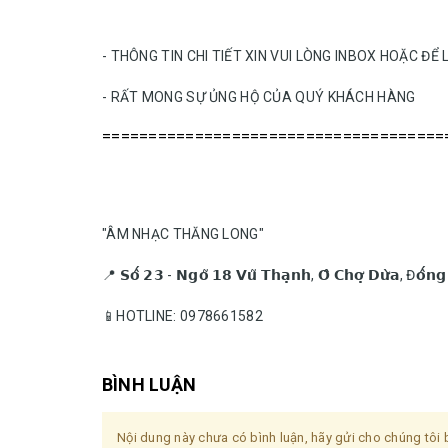
- THÔNG TIN CHI TIẾT XIN VUI LÒNG INBOX HOẶC ĐỂ 
- RẤT MONG SỰ ỦNG HỘ CỦA QUÝ KHÁCH HÀNG
=====================================
"ÂM NHẠC THĂNG LONG"
📍 𝗦𝗼̂́ 𝟮𝟯 - 𝗡𝗴𝗼̃ 𝟭𝟴 𝗩𝘂̃ 𝗧𝗵𝗮̣𝗻𝗵, 𝗢̂ 𝗖𝗵𝗼̛̣ 𝗗𝘂̛̀𝗮, Đ𝗼̂́𝗻
📱HOTLINE: 0978661582
BÌNH LUẬN
Nội dung này chưa có bình luận, hãy gửi cho chúng tôi b