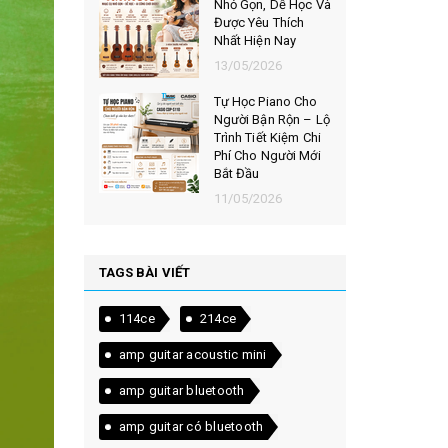
Nhỏ Gọn, Dễ Học Và
Được Yêu Thích
Nhất Hiện Nay
13/05/2026
Tự Học Piano Cho
Người Bận Rộn – Lộ
Trình Tiết Kiệm Chi
Phí Cho Người Mới
Bắt Đầu
11/05/2026
TAGS BÀI VIẾT
114ce
214ce
amp guitar acoustic mini
amp guitar bluetooth
amp guitar có bluetooth