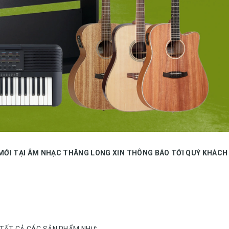
 MỚI TẠI ÂM NHẠC THĂNG LONG XIN THÔNG BÁO TỚI QUÝ KHÁC
 TẤT CẢ CÁC SẢN PHẨM NHƯ: