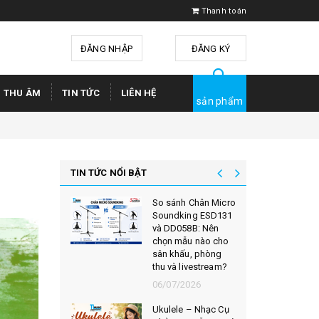
Thanh toán
ĐĂNG NHẬP
hoặc
ĐĂNG KÝ
Ị THU ÂM
TIN TỨC
LIÊN HỆ
sản phẩm
TIN TỨC NỔI BẬT
So sánh Chân Micro
Soundking ESD131
và DD058B: Nên
chọn mẫu nào cho
sân khấu, phòng
thu và livestream?
06/07/2026
Ukulele – Nhạc Cụ