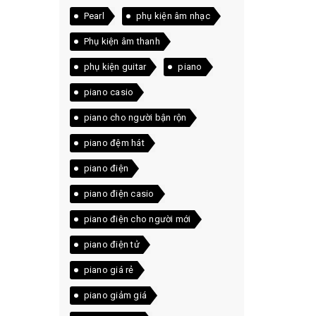
Pearl
phụ kiện âm nhạc
Phụ kiện âm thanh
phụ kiện guitar
piano
piano casio
piano cho người bận rộn
piano đệm hát
piano điện
piano điện casio
piano điện cho người mới
piano điện tử
piano giá rẻ
piano giảm giá