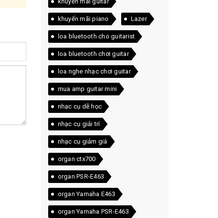
khuyến mãi guitar
khuyến mãi piano
Lazer
loa bluetooth cho guitarist
loa bluetooth chơi guitar
loa nghe nhạc chơi guitar
mua amp guitar mini
nhạc cụ dễ học
nhạc cụ giải trí
nhạc cụ giảm giá
organ ctx700
organ PSR-E463
organ Yamaha E463
organ Yamaha PSR-E463