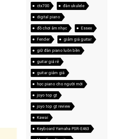
ctx700
đàn ukulele
digital piano
đồ chơi âm nhạc
Essex
Fender
giảm giá guitar
giữ đàn piano luôn bền
guitar giá rẻ
guitar giảm giá
học piano cho người mới
joyo top gt
joyo top gt review
Kawai
Keyboard Yamaha PSR-E463