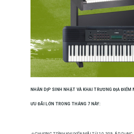
NHÂN DỊP SINH NHẬT VÀ KHAI TRƯƠNG ĐỊA ĐIỂM
ƯU ĐÃI LỚN TRONG THÁNG 7 NÀY:
🎉CHƯƠNG TRÌNH KHUYẾN MÃI TỪ 10-30% ÁP DỤNG