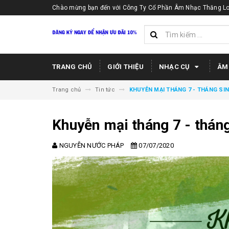
Chào mừng bạn đến với Công Ty Cổ Phần Âm Nhạc Thăng Lo
TRANG CHỦ
GIỚI THIỆU
NHẠC CỤ
ÂM
Trang chủ
Tin tức
KHUYỄN MẠI THÁNG 7 - THÁNG SI
Khuyễn mại tháng 7 - tháng
NGUYỄN NƯỚC PHÁP
07/07/2020