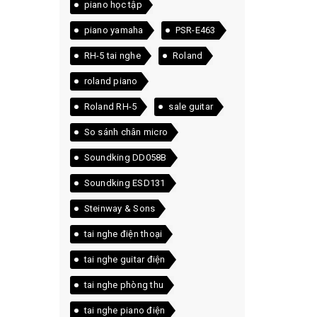
piano học tập
piano yamaha
PSR-E463
RH-5 tai nghe
Roland
roland piano
Roland RH-5
sale guitar
So sánh chân micro
Soundking DD058B
Soundking ESD131
Steinway & Sons
tai nghe điện thoại
tai nghe guitar điện
tai nghe phòng thu
tai nghe piano điện