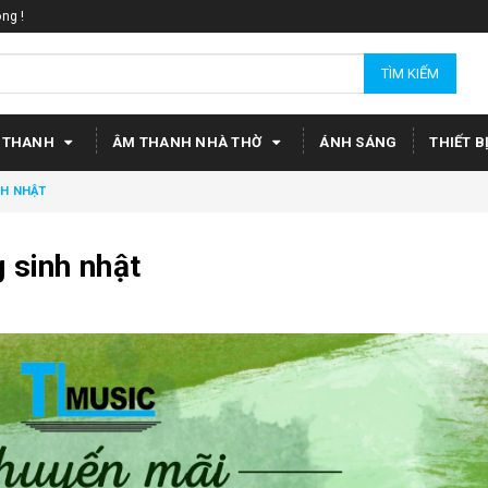
ng !
TÌM KIẾM
 THANH
ÂM THANH NHÀ THỜ
ÁNH SÁNG
THIẾT B
NH NHẬT
 sinh nhật