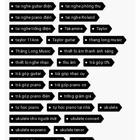
tai nghe guitar điện
tai nghe phòng thu
tai nghe piano điện
tai nghe Roland
tai nghe trống điện
Takamine
Taylor
taylor 114ce
Taylor guitar
thang long music
Thăng Long Music
thiết bị âm thanh ánh sáng
thiết bị nghe nhạc
thu âm
trả góp 0%
trả góp guitar
trả góp nhạc cụ
trả góp piano
trả góp piano cơ
trả góp piano điện
trống giảm giá
tự học piano
tự học piano tại nhà
ukulele
ukulele cho người mới
ukulele concert
ukulele soprano
ukulele tenor