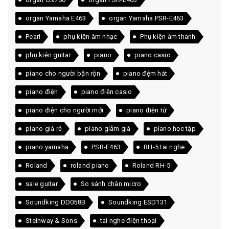
organ Yamaha E463
organ Yamaha PSR-E463
Pearl
phụ kiện âm nhạc
Phụ kiện âm thanh
phụ kiện guitar
piano
piano casio
piano cho người bận rộn
piano đệm hát
piano điện
piano điện casio
piano điện cho người mới
piano điện tử
piano giá rẻ
piano giảm giá
piano học tập
piano yamaha
PSR-E463
RH-5 tai nghe
Roland
roland piano
Roland RH-5
sale guitar
So sánh chân micro
Soundking DD058B
Soundking ESD131
Steinway & Sons
tai nghe điện thoại