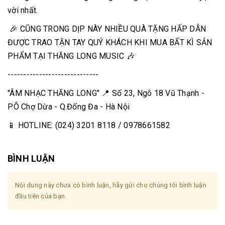
vời nhất.
🎉 CŨNG TRONG DỊP NÀY NHIỀU QUÀ TẶNG HẤP DẪN
ĐƯỢC TRAO TẬN TAY QUÝ KHÁCH KHI MUA BẤT KÌ SẢN
PHẨM TẠI THĂNG LONG MUSIC ️🎶
-----------------------------
"ÂM NHẠC THĂNG LONG" 📍 Số 23, Ngõ 18 Vũ Thạnh -
P.Ô Chợ Dừa - Q.Đống Đa - Hà Nội
📱 HOTLINE: (024) 3201 8118 / 0978661582
BÌNH LUẬN
Nội dung này chưa có bình luận, hãy gửi cho chúng tôi bình luận
đầu tiên của bạn.