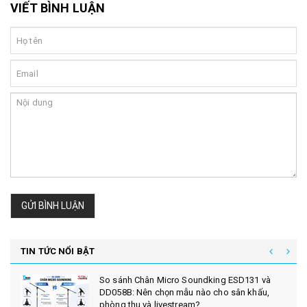
VIẾT BÌNH LUẬN
GỬI BÌNH LUẬN
TIN TỨC NỔI BẬT
So sánh Chân Micro Soundking ESD131 và
DD058B: Nên chọn mẫu nào cho sân khấu,
phòng thu và livestream?