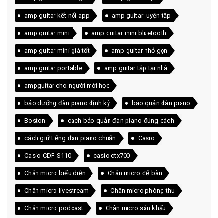
amp guitar kết nối app
amp guitar luyện tập
amp guitar mini
amp guitar mini bluetooth
amp guitar mini giá tốt
amp guitar nhỏ gọn
amp guitar portable
amp guitar tập tại nhà
ampguitar cho người mới học
bảo dưỡng đàn piano định kỳ
bảo quản đàn piano
Boston
cách bảo quản đàn piano đúng cách
cách giữ tiếng đàn piano chuẩn
Casio
Casio CDP-S110
casio ctx700
Chân micro biểu diễn
Chân micro để bàn
Chân micro livestream
Chân micro phòng thu
Chân micro podcast
Chân micro sân khấu