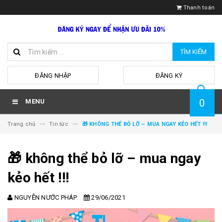
Thanh toán
TÌM KIẾM
hoặc
ĐĂNG NHẬP
ĐĂNG KÝ
0
MENU
Trang chủ
Tin tức
🎁 KHÔNG THỂ BỎ LỠ – MUA NGAY KẺO HẾT !!!
🎁 không thể bỏ lỡ – mua ngay
kẻo hết !!!
NGUYỄN NƯỚC PHÁP
29/06/2021