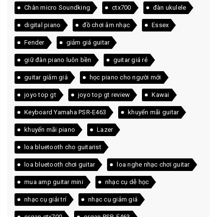
Chân micro Soundking
ctx700
đàn ukulele
digital piano
đồ chơi âm nhạc
Essex
Fender
giảm giá guitar
giữ đàn piano luôn bền
guitar giá rẻ
guitar giảm giá
học piano cho người mới
joyo top gt
joyo top gt review
Kawai
Keyboard Yamaha PSR-E463
khuyến mãi guitar
khuyến mãi piano
Lazer
loa bluetooth cho guitarist
loa bluetooth chơi guitar
loa nghe nhạc chơi guitar
mua amp guitar mini
nhạc cụ dễ học
nhạc cụ giải trí
nhạc cụ giảm giá
organ ctx700
organ PSR-E463