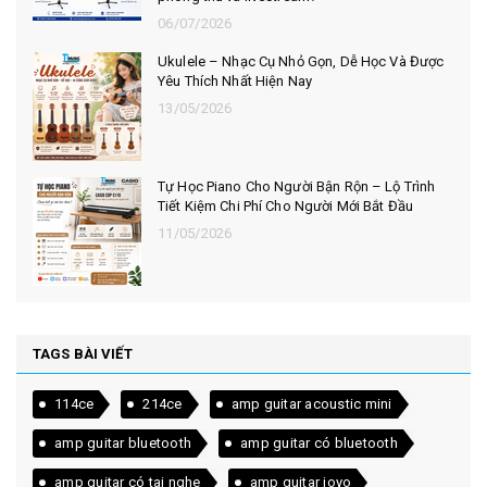
06/07/2026
Ukulele – Nhạc Cụ Nhỏ Gọn, Dễ Học Và Được
Yêu Thích Nhất Hiện Nay
13/05/2026
Tự Học Piano Cho Người Bận Rộn – Lộ Trình
Tiết Kiệm Chi Phí Cho Người Mới Bắt Đầu
11/05/2026
TAGS BÀI VIẾT
114ce
214ce
amp guitar acoustic mini
amp guitar bluetooth
amp guitar có bluetooth
amp guitar có tai nghe
amp guitar joyo