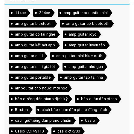
114ce
214ce
amp guitar acoustic mini
amp guitar bluetooth
amp guitar có bluetooth
amp guitar có tai nghe
amp guitar joyo
amp guitar kết nối app
amp guitar luyện tập
amp guitar mini
amp guitar mini bluetooth
amp guitar mini giá tốt
amp guitar nhỏ gọn
amp guitar portable
amp guitar tập tại nhà
ampguitar cho người mới học
bảo dưỡng đàn piano định kỳ
bảo quản đàn piano
Boston
cách bảo quản đàn piano đúng cách
cách giữ tiếng đàn piano chuẩn
Casio
Casio CDP-S110
casio ctx700