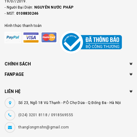
19/07/2019.
- Người Đại Diện:
NGUYỄN NƯỚC PHÁP
- MST:
0108830246
Hình thức thanh toán
CHÍNH SÁCH
FANPAGE
LIÊN HỆ
Số 23, Ngõ 18 Vũ Thạnh - P.Ô Chợ Dừa - Q.Đống Đa - Hà Nội
(024) 3201 8118 / 0918569555
thanglongmshn@gmail.com