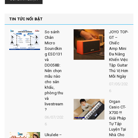
TIN TỨC NỔI BẬT
So sánh
JOYO TOP-
Chân
GT –
Micro
Chiếc
Soundkin
Amp Mini
g ESD131
Đa Năng
và
Khiến Việc
DD058B:
Tập Guitar
Nên chọn
Thú Vị Hơn
mẫu nào
Mỗi Ngày
cho sân
07/05/202
khấu,
6
phòng thu
và
Organ
livestream
Casio CT-
?
X700 !!!
06/07/202
Giải Pháp
Tự Tập
6
Luyện Tại
Ukulele –
Nhà Cho