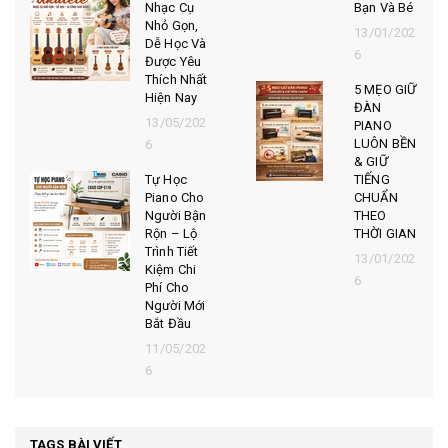
Nhạc Cụ
Bạn Và Bé
Nhỏ Gọn,
13/01/202
Dễ Học Và
6
Được Yêu
Thích Nhất
5 MẸO GIỮ
Hiện Nay
ĐÀN
13/05/202
PIANO
LUÔN BỀN
6
& GIỮ
Tự Học
TIẾNG
Piano Cho
CHUẨN
Người Bận
THEO
Rộn – Lộ
THỜI GIAN
Trình Tiết
13/01/202
Kiệm Chi
6
Phí Cho
Người Mới
Bắt Đầu
11/05/202
6
TAGS BÀI VIẾT