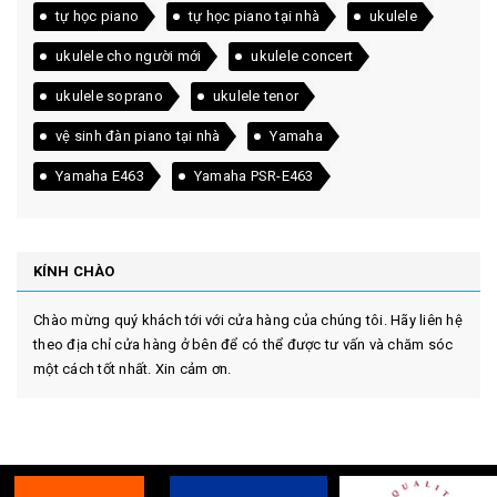
tự học piano
tự học piano tại nhà
ukulele
ukulele cho người mới
ukulele concert
ukulele soprano
ukulele tenor
vệ sinh đàn piano tại nhà
Yamaha
Yamaha E463
Yamaha PSR-E463
KÍNH CHÀO
Chào mừng quý khách tới với cửa hàng của chúng tôi. Hãy liên hệ
theo địa chỉ cửa hàng ở bên để có thể được tư vấn và chăm sóc
một cách tốt nhất. Xin cảm ơn.