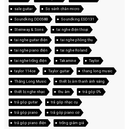
sale guitar
So sánh chân micro
Soundking DD058B
Soundking ESD131
Steinway & Sons
tai nghe điện thoại
tai nghe guitar điện
tai nghe phòng thu
tai nghe piano điện
tai nghe Roland
tai nghe trống điện
Takamine
Taylor
taylor 114ce
Taylor guitar
thang long music
Thăng Long Music
thiết bị âm thanh ánh sáng
thiết bị nghe nhạc
thu âm
trả góp 0%
trả góp guitar
trả góp nhạc cụ
trả góp piano
trả góp piano cơ
trả góp piano điện
trống giảm giá