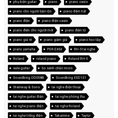
phụ kiện guitar
piano
piano casio
piano cho người bận rộn
piano đệm hát
piano điện
piano điện casio
piano điện cho người mới
piano điện tử
piano giá rẻ
piano giảm giá
piano học tập
piano yamaha
PSR-E463
RH-5 tai nghe
Roland
roland piano
Roland RH-5
sale guitar
So sánh chân micro
Soundking DD058B
Soundking ESD131
Steinway & Sons
tai nghe điện thoại
tai nghe guitar điện
tai nghe phòng thu
tai nghe piano điện
tai nghe Roland
tai nghe trống điện
Takamine
Taylor