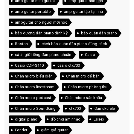
amp guitar mini giá tốt
amp guitar nhỏ gọn
amp guitar portable
amp guitar tập tại nhà
ampguitar cho người mới học
bảo dưỡng đàn piano định kỳ
bảo quản đàn piano
Boston
cách bảo quản đàn piano đúng cách
cách giữ tiếng đàn piano chuẩn
Casio
Casio CDP-S110
casio ctx700
Chân micro biểu diễn
Chân micro để bàn
Chân micro livestream
Chân micro phòng thu
Chân micro podcast
Chân micro sân khấu
Chân micro Soundking
ctx700
đàn ukulele
digital piano
đồ chơi âm nhạc
Essex
Fender
giảm giá guitar