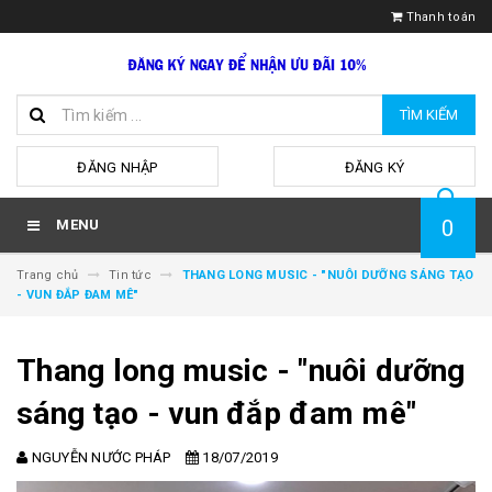
Thanh toán
TÌM KIẾM
hoặc
ĐĂNG NHẬP
ĐĂNG KÝ
0
MENU
Trang chủ
Tin tức
THANG LONG MUSIC - "NUÔI DƯỠNG SÁNG TẠO
- VUN ĐẮP ĐAM MÊ"
Thang long music - "nuôi dưỡng
sáng tạo - vun đắp đam mê"
NGUYỄN NƯỚC PHÁP
18/07/2019