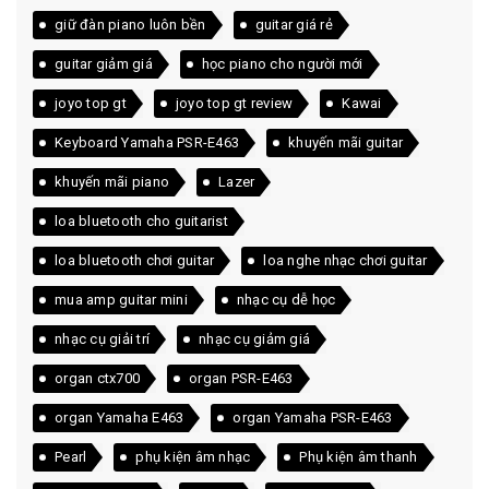
giữ đàn piano luôn bền
guitar giá rẻ
guitar giảm giá
học piano cho người mới
joyo top gt
joyo top gt review
Kawai
Keyboard Yamaha PSR-E463
khuyến mãi guitar
khuyến mãi piano
Lazer
loa bluetooth cho guitarist
loa bluetooth chơi guitar
loa nghe nhạc chơi guitar
mua amp guitar mini
nhạc cụ dễ học
nhạc cụ giải trí
nhạc cụ giảm giá
organ ctx700
organ PSR-E463
organ Yamaha E463
organ Yamaha PSR-E463
Pearl
phụ kiện âm nhạc
Phụ kiện âm thanh