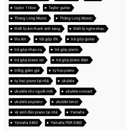
taylor 114ce
Taylor guitar
Thang Long Music
Thăng Long Music
thiết bị âm thanh ánh sáng
thiết bị nghe nhạc
thu âm
trả góp 0%
trả góp guitar
trả góp nhạc cụ
trả góp piano
trả góp piano cơ
trả góp piano điện
trống giảm giá
tự học piano
tự học piano tại nhà
ukulele
ukulele cho người mới
ukulele concert
ukulele soprano
ukulele tenor
vệ sinh đàn piano tại nhà
Yamaha
Yamaha E463
Yamaha PSR-E463