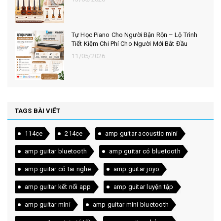
Tự Học Piano Cho Người Bận Rộn – Lộ Trình
Tiết Kiệm Chi Phí Cho Người Mới Bắt Đầu
11/05/2026
TAGS BÀI VIẾT
114ce
214ce
amp guitar acoustic mini
amp guitar bluetooth
amp guitar có bluetooth
amp guitar có tai nghe
amp guitar joyo
amp guitar kết nối app
amp guitar luyện tập
amp guitar mini
amp guitar mini bluetooth