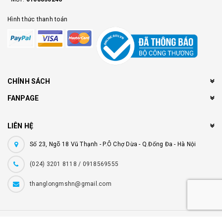
Hình thức thanh toán
CHÍNH SÁCH
FANPAGE
LIÊN HỆ
Số 23, Ngõ 18 Vũ Thạnh - P.Ô Chợ Dừa - Q.Đống Đa - Hà Nội
(024) 3201 8118 / 0918569555
thanglongmshn@gmail.com
© Bản quyền thuộc về
Âm Nhạc Thăng Long