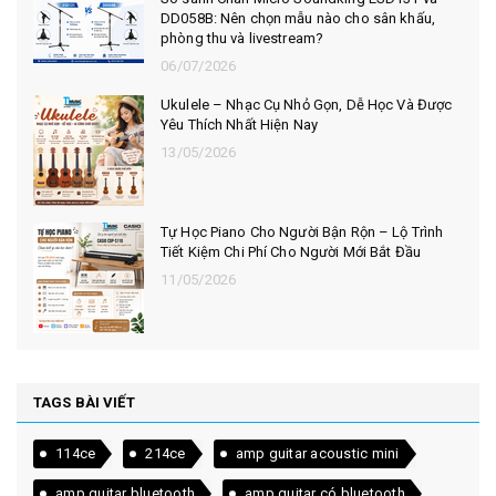
DD058B: Nên chọn mẫu nào cho sân khấu,
phòng thu và livestream?
06/07/2026
Ukulele – Nhạc Cụ Nhỏ Gọn, Dễ Học Và Được
Yêu Thích Nhất Hiện Nay
13/05/2026
Tự Học Piano Cho Người Bận Rộn – Lộ Trình
Tiết Kiệm Chi Phí Cho Người Mới Bắt Đầu
11/05/2026
TAGS BÀI VIẾT
114ce
214ce
amp guitar acoustic mini
amp guitar bluetooth
amp guitar có bluetooth