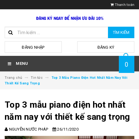
Thanh toán
TÌM KIẾM
hoặc
ĐĂNG NHẬP
ĐĂNG KÝ
0
MENU
Trang chủ
Tin tức
Top 3 Mẫu Piano Điện Hot Nhất Năm Nay Với
Thiết Kế Sang Trọng
Top 3 mẫu piano điện hot nhất
năm nay với thiết kế sang trọng
NGUYỄN NƯỚC PHÁP
26/11/2020