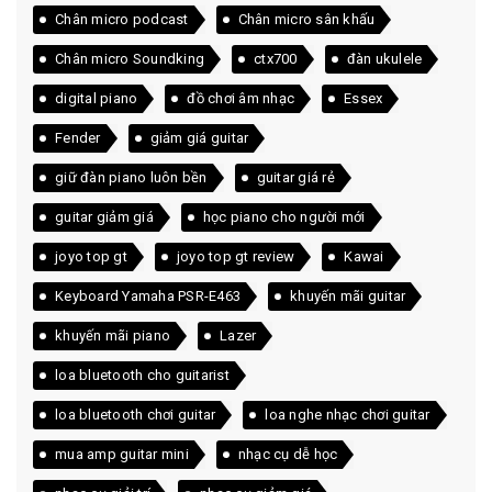
Chân micro podcast
Chân micro sân khấu
Chân micro Soundking
ctx700
đàn ukulele
digital piano
đồ chơi âm nhạc
Essex
Fender
giảm giá guitar
giữ đàn piano luôn bền
guitar giá rẻ
guitar giảm giá
học piano cho người mới
joyo top gt
joyo top gt review
Kawai
Keyboard Yamaha PSR-E463
khuyến mãi guitar
khuyến mãi piano
Lazer
loa bluetooth cho guitarist
loa bluetooth chơi guitar
loa nghe nhạc chơi guitar
mua amp guitar mini
nhạc cụ dễ học