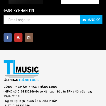
ĐĂNG KÝ NHẬN TIN
ĐĂNG KÝ
CÔNG TY CP ÂM NHAC THĂNG LONG
- GPKD số
0108830246
do sở Kế hoạch Đầu tư TP.Hà Nội cấp ngày
19/07/2019.
- Người Đại Diện:
NGUYỄN NƯỚC PHÁP
- MST:
0108830246