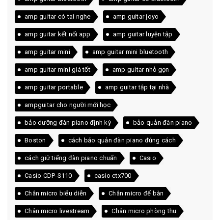
amp guitar có tai nghe
amp guitar joyo
amp guitar kết nối app
amp guitar luyện tập
amp guitar mini
amp guitar mini bluetooth
amp guitar mini giá tốt
amp guitar nhỏ gọn
amp guitar portable
amp guitar tập tại nhà
ampguitar cho người mới học
bảo dưỡng đàn piano định kỳ
bảo quản đàn piano
Boston
cách bảo quản đàn piano đúng cách
cách giữ tiếng đàn piano chuẩn
Casio
Casio CDP-S110
casio ctx700
Chân micro biểu diễn
Chân micro để bàn
Chân micro livestream
Chân micro phòng thu