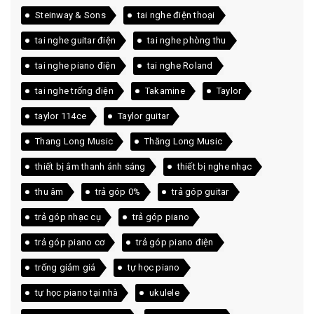
Steinway & Sons
tai nghe điện thoại
tai nghe guitar điện
tai nghe phòng thu
tai nghe piano điện
tai nghe Roland
tai nghe trống điện
Takamine
Taylor
taylor 114ce
Taylor guitar
Thang Long Music
Thăng Long Music
thiết bị âm thanh ánh sáng
thiết bị nghe nhạc
thu âm
trả góp 0%
trả góp guitar
trả góp nhạc cụ
trả góp piano
trả góp piano cơ
trả góp piano điện
trống giảm giá
tự học piano
tự học piano tại nhà
ukulele