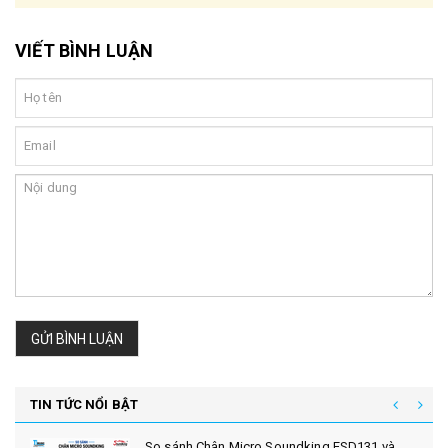
VIẾT BÌNH LUẬN
GỬI BÌNH LUẬN
TIN TỨC NỔI BẬT
So sánh Chân Micro Soundking ESD131 và