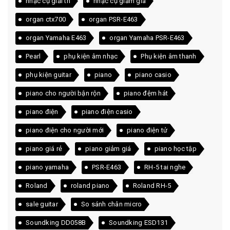
nhạc cụ giải trí
nhạc cụ giảm giá
organ ctx700
organ PSR-E463
organ Yamaha E463
organ Yamaha PSR-E463
Pearl
phụ kiện âm nhạc
Phụ kiện âm thanh
phụ kiện guitar
piano
piano casio
piano cho người bận rộn
piano đệm hát
piano điện
piano điện casio
piano điện cho người mới
piano điện tử
piano giá rẻ
piano giảm giá
piano học tập
piano yamaha
PSR-E463
RH-5 tai nghe
Roland
roland piano
Roland RH-5
sale guitar
So sánh chân micro
Soundking DD058B
Soundking ESD131