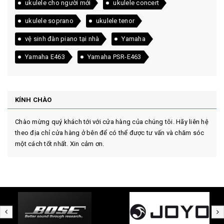
ukulele cho người mới
ukulele concert
ukulele soprano
ukulele tenor
vệ sinh đàn piano tại nhà
Yamaha
Yamaha E463
Yamaha PSR-E463
KÍNH CHÀO
Chào mừng quý khách tới với cửa hàng của chúng tôi. Hãy liên hệ
theo địa chỉ cửa hàng ở bên để có thể được tư vấn và chăm sóc
một cách tốt nhất. Xin cảm ơn.